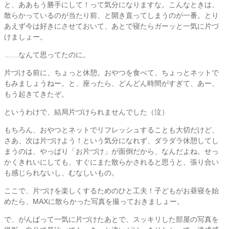
と、ああもう勝手にして！って気分になりますな。こんなときは、
散らかっているのが当たり前、と開き直ってしまうのが一番。とり
あえず今は好きにさせておいて、あとで寝たらガーッと一気に片づ
けましょー。
……なんて思ってたのに。
片づける前に、ちょっと休憩。おやつを食べて、ちょっとネットで
もみましょうねー。と、座ったら、どんどん時間がすぎて、あー、
もう起きてきたぞ。
というわけで、結局片づけられませんでした（泣）
もちろん、おやつとネットでリフレッシュすることも大切だけど、
さあ、次は片づけよう！という気分になれず、ダラダラ休憩してし
まうのは、やっぱり「お片づけ」が面倒だから、なんだよね。せっ
かくきれいにしても、すぐにまた散らかされると思うと、張り合い
も感じられないし、むなしいもの。
ここで、片づけを楽しくするためのひと工夫！子どもがお昼寝を始
めたら、MAXに散らかった写真を撮っておきましょー。
で、がんばって一気に片づけたあとで、スッキリした部屋の写真を