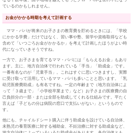
ているのかもしれません。
お金がかかる時期を考えて計画する
ママ・パパが将来のお子さまの教育費を貯めるときには、「学校
にかかる学費」だけではなく、習い事や塾、留学や資格取得なども
含めて「いつごろお金がかかるか」を考えて計画したほうがよい時
代になっていきそうですね。
一方で、お子さまを育てるママ・パパには「もらえるお金」もあり
ます。主に、地方自治体で行われている「手当」「助成金」です。
一番有名なのが「児童手当」。これはすぐに思いつきますし、実際
に受け取って活用しているママ・パパも多いことと思います。「乳
幼児医療費助成」も有名ですね。一定の年齢まで（地方自治体によ
って「３歳まで」「小学校卒業まで」など）お子さまの医療費の自
己負担分の一部・または全部を助成してくれる仕組みです。平たく
言えば「子どもの分は病院の窓口で支払いがない」というもので
す。
他にも、チャイルドシート購入に伴う助成金を設けている自治体、
未熟児の養育医療に対する補助金、不妊治療に対する助成金など、
地方自治体によっていろいろな助成金があります。各自治体とも、