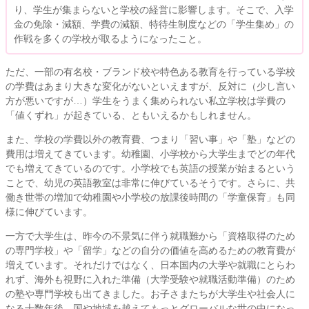
り、学生が集まらないと学校の経営に影響します。そこで、入学
金の免除・減額、学費の減額、特待生制度などの「学生集め」の
作戦を多くの学校が取るようになったこと。
ただ、一部の有名校・ブランド校や特色ある教育を行っている学校
の学費はあまり大きな変化がないといえますが、反対に（少し言い
方が悪いですが…）学生をうまく集められない私立学校は学費の
「値くずれ」が起きている、ともいえるかもしれません。
また、学校の学費以外の教育費、つまり「習い事」や「塾」などの
費用は増えてきています。幼稚園、小学校から大学生までどの年代
でも増えてきているのです。小学校でも英語の授業が始まるという
ことで、幼児の英語教室は非常に伸びているそうです。さらに、共
働き世帯の増加で幼稚園や小学校の放課後時間の「学童保育」も同
様に伸びています。
一方で大学生は、昨今の不景気に伴う就職難から「資格取得のため
の専門学校」や「留学」などの自分の価値を高めるための教育費が
増えています。それだけではなく、日本国内の大学や就職にとらわ
れず、海外も視野に入れた準備（大学受験や就職活動準備）のため
の塾や専門学校も出てきました。お子さまたちが大学生や社会人に
なる十数年後、国や地域を越えてもっとグローバルな世の中になっ