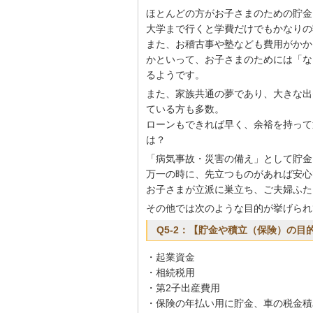
ほとんどの方がお子さまのための貯金
大学まで行くと学費だけでもかなりの
また、お稽古事や塾なども費用がかか
かといって、お子さまのためには「な
るようです。
また、家族共通の夢であり、大きな出
ている方も多数。
ローンもできれば早く、余裕を持って
は？
「病気事故・災害の備え」として貯金
万一の時に、先立つものがあれば安心
お子さまが立派に巣立ち、ご夫婦ふた
その他では次のような目的が挙げられ
Q5-2：【貯金や積立（保険）の目
・起業資金
・相続税用
・第2子出産費用
・保険の年払い用に貯金、車の税金積