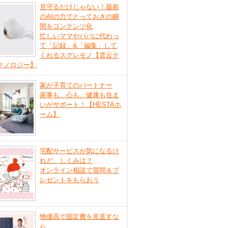
見守るだけじゃない！最新
のAIの力でとっておきの瞬
間をコンテンツ化
忙しいママやパパに代わっ
て「記録」&「編集」して
くれるスグレモノ【雲云テ
クノロジー】
家が子育てのパートナー
家事も、心も、健康も住ま
いがサポート！【HESTAホ
ーム】
宅配サービスが気になるけ
れど、しくみは？
オンライン相談で質問＆プ
レゼントをもらおう
物価高で固定費を見直すな
ら