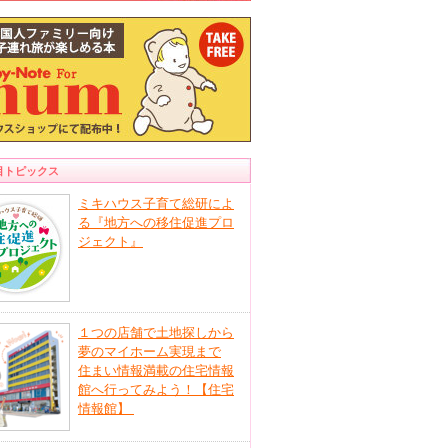
目トピックス
ミキハウス子育て総研によ
る『地方への移住促進プロ
ジェクト』
１つの店舗で土地探しから
夢のマイホーム実現まで
住まい情報満載の住宅情報
館へ行ってみよう！【住宅
情報館】