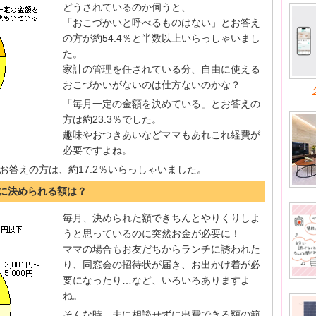
どうされているのか伺うと、
「おこづかいと呼べるものはない」とお答え
の方が約54.4％と半数以上いらっしゃいまし
た。
家計の管理を任されている分、自由に使える
おこづかいがないのは仕方ないのかな？
「毎月一定の金額を決めている」とお答えの
方は約23.3％でした。
趣味やおつきあいなどママもあれこれ経費が
必要ですよね。
お答えの方は、約17.2％いらっしゃいました。
ずに決められる額は？
毎月、決められた額できちんとやりくりしよ
うと思っているのに突然お金が必要に！
ママの場合もお友だちからランチに誘われた
り、同窓会の招待状が届き、お出かけ着が必
要になったり…など、いろいろありますよ
ね。
そんな時、夫に相談せずに出費できる額の範