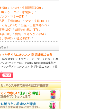
(98)
/
しつけ・生活習慣(100)
/
0)
/
ケータイ・家電(48)
/
ング・マネー(71)
/
品・子供服(57)
/
ママ・夫婦(151)
/
くらし(144)
/
出産・出産準備(57)
/
事(109)
/
成長のお祝い(37)
/
事(106)
/
病気・スキンケア(85)
/
い事(62)
/
祖父母(21)
/
コラム！
ママと子どもにオススメ 防災対策10ヵ条
回「防災対策してますか？」のリサーチに寄せられ
パパの声をもとに、 Happy-Note.com編集部が
ママと子どもにオススメ 防災対策10ヵ条」を提
す。