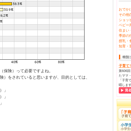
おでかけ
その他(5
ショッピ
ベビー用
住まい・
季節の行
授乳・食
知育・習
特別
子育て
（保険）って必要ですよね。
第606
たママ・
険）をされていると思いますが、目的としては、
「子育て
唱しま
％）」
％）」
）」