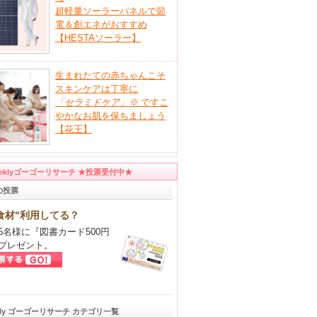
超軽量ソーラーパネルで節
電＆創エネがおすすめ
【HESTAソーラー】
生まれたての赤ちゃんこそ
スキンケアは丁寧に
「セラミドケア」
※
ですこ
やかなお肌を保ちましょう
【花王】
eeklyゴーゴーリサーチ ★投票受付中★
の投票
食材"利用してる？
5名様に『図書カード500円
プレゼント。
kly ゴーゴーリサーチ カテゴリ一覧