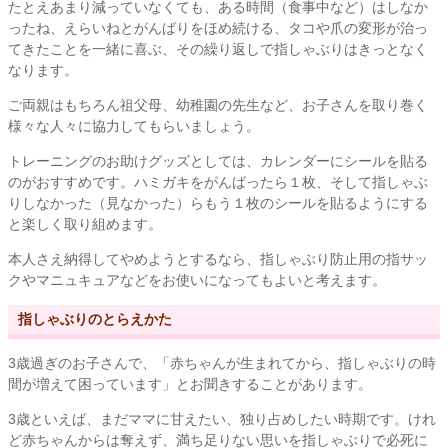
たとえあまり減っていなくても、ある時間（食事中など）はしなか
ったね、えらいねとがんばりをほめ続ける、タコや爪の変形が治っ
てきたことを一緒に喜ぶ、その繰り返しで指しゃぶりはきっとなく
なります。
ご両親はもちろん祖父母、幼稚園の先生など、お子さんを取り巻く
様々な人々に協力してもらいましょう。
トレーニングのお助けグッズとしては、カレンダーにシールを貼る
のがおすすめです。ハミガキをがんばったら１枚、そして指しゃぶ
りしなかった（見なかった）らもう１枚のシールを貼るようにする
と楽しく取り組めます。
本人さえ納得してやめようとするなら、指しゃぶり防止用の指サッ
クやマニュキュアなどをお使いになってもよいと考えます。
指しゃぶりのとらえかた
3歳過ぎのお子さんで、「赤ちゃんが生まれてから、指しゃぶりの時
間が増えて困っています」とお聞きすることがあります。
3歳といえば、まだママに甘えたい、独り占めしたい時期です。けれ
ど赤ちゃんからは奪えず、満ち足りない思いを指しゃぶりで必死に