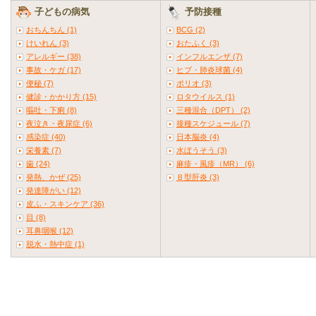
子どもの病気
予防接種
おちんちん (1)
BCG (2)
けいれん (3)
おたふく (3)
アレルギー (38)
インフルエンザ (7)
事故・ケガ (17)
ヒブ・肺炎球菌 (4)
便秘 (7)
ポリオ (3)
健診・かかり方 (15)
ロタウイルス (1)
嘔吐・下痢 (8)
三種混合（DPT） (2)
夜泣き・夜尿症 (6)
接種スケジュール (7)
感染症 (40)
日本脳炎 (4)
栄養素 (7)
水ぼうそう (3)
歯 (24)
麻疹・風疹（MR） (6)
発熱、かぜ (25)
Ｂ型肝炎 (3)
発達障がい (12)
皮ふ・スキンケア (36)
目 (8)
耳鼻咽喉 (12)
脱水・熱中症 (1)