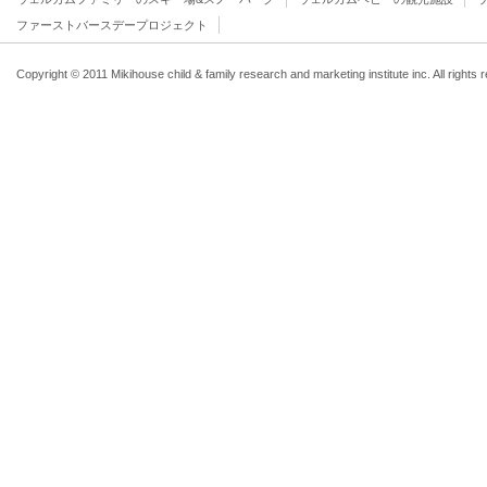
ファーストバースデープロジェクト
Copyright © 2011 Mikihouse child & family research and marketing institute inc. All rights 