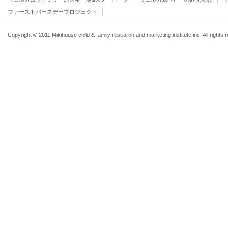
ファーストバースデープロジェクト
Copyright © 2011 Mikihouse child & family research and marketing institute inc. All rights 