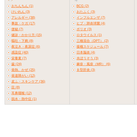
おちんちん (1)
BCG (2)
けいれん (3)
おたふく (3)
アレルギー (38)
インフルエンザ (7)
事故・ケガ (17)
ヒブ・肺炎球菌 (4)
便秘 (7)
ポリオ (3)
健診・かかり方 (15)
ロタウイルス (1)
嘔吐・下痢 (8)
三種混合（DPT） (2)
夜泣き・夜尿症 (6)
接種スケジュール (7)
感染症 (40)
日本脳炎 (4)
栄養素 (7)
水ぼうそう (3)
歯 (24)
麻疹・風疹（MR） (6)
発熱、かぜ (25)
Ｂ型肝炎 (3)
発達障がい (12)
皮ふ・スキンケア (36)
目 (8)
耳鼻咽喉 (12)
脱水・熱中症 (1)