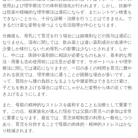
使用および理学療法での体幹筋強化が行われます。しかし、妊娠中
は投薬や積極的な理学療法は適応にならず、またレントゲン検査も
できないことから、十分な診断・治療を行うことはできません。で
きるだけ楽な姿勢を保つような生活指導が中心となります。
分娩後も、母乳にて育児を行う場合には鎮痛剤などの投与は適応に
なりません。湿布に関しては、飲み薬とは違い薬剤成分が血液中に
少量しか移行しないため母乳への影響は少ないとされます。しか
し、中には、医師や薬剤師に相談が必要なものもあり、基本的な用
法・用量も含め使用前には注意が必要です。サポートベルトや理学
療法に関しては適応になりますが、一日の多くの時間を育児に費や
される状況では、理学療法に通うことが困難な場合が多いです。よ
って、普段から腰の負担となるような中腰姿勢はできるだけ避け、
子どもを抱き上げる場合には常にしゃがんだ姿勢から体の近くで抱
き上げるようにします。
また、母親の精神的なストレスを緩和することも治療として重要で
す。この点、核家族化が進んだ現在では父親の育児への参加は非常
に重要となります。最近では、育児休暇制度の利用も一般化しつつ
あり、育児を分担することで母親の肉体的・精神的ストレスはかな
り軽減されます。