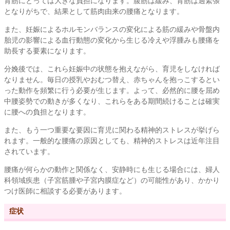
背筋にとっては大きな負担になります。腹筋は緩み、背筋は過緊張
となりがちで、結果として筋肉由来の腰痛となります。
また、妊娠によるホルモンバランスの変化による筋の緩みや骨盤内
胎児の影響による血行動態の変化から生じる冷えや浮腫みも腰痛を
助長する要素になります。
分娩後では、これら妊娠中の状態を抱えながら、育児をしなければ
なりません。毎日の授乳やおむつ替え、赤ちゃんを抱っこするとい
った動作を頻繁に行う必要が生じます。よって、必然的に腰を屈め
中腰姿勢での動きが多くなり、これらをある期間続けることは確実
に腰への負担となります。
また、もう一つ重要な要因に育児に関わる精神的ストレスが挙げら
れます。一般的な腰痛の原因としても、精神的ストレスは近年注目
されています。
腰痛が何らかの動作と関係なく、安静時にも生じる場合には、婦人
科領域疾患（子宮筋腫や子宮内膜症など）の可能性があり、かかり
つけ医師に相談する必要があります。
症状