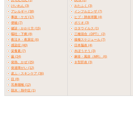
おちんちん (1)
BCG (2)
けいれん (3)
おたふく (3)
アレルギー (38)
インフルエンザ (7)
事故・ケガ (17)
ヒブ・肺炎球菌 (4)
便秘 (7)
ポリオ (3)
健診・かかり方 (15)
ロタウイルス (1)
嘔吐・下痢 (8)
三種混合（DPT） (2)
夜泣き・夜尿症 (6)
接種スケジュール (7)
感染症 (40)
日本脳炎 (4)
栄養素 (7)
水ぼうそう (3)
歯 (24)
麻疹・風疹（MR） (6)
発熱、かぜ (25)
Ｂ型肝炎 (3)
発達障がい (12)
皮ふ・スキンケア (36)
目 (8)
耳鼻咽喉 (12)
脱水・熱中症 (1)