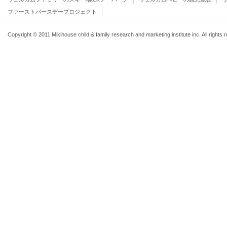
ファーストバースデープロジェクト
Copyright © 2011 Mikihouse child & family research and marketing institute inc. All rights 