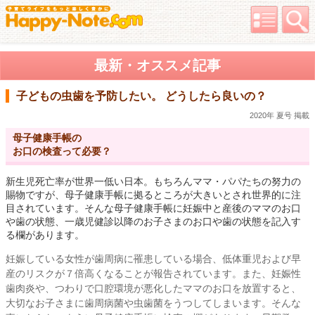
最新・オススメ記事
子どもの虫歯を予防したい。 どうしたら良いの？
2020年 夏号 掲載
母子健康手帳の
お口の検査って必要？
新生児死亡率が世界一低い日本。もちろんママ・パパたちの努力の
賜物ですが、母子健康手帳に拠るところが大きいとされ世界的に注
目されています。そんな母子健康手帳に妊娠中と産後のママのお口
や歯の状態、一歳児健診以降のお子さまのお口や歯の状態を記入す
る欄があります。
妊娠している女性が歯周病に罹患している場合、低体重児および早
産のリスクが７倍高くなることが報告されています。また、妊娠性
歯肉炎や、つわりで口腔環境が悪化したママのお口を放置すると、
大切なお子さまに歯周病菌や虫歯菌をうつしてしまいます。そんな