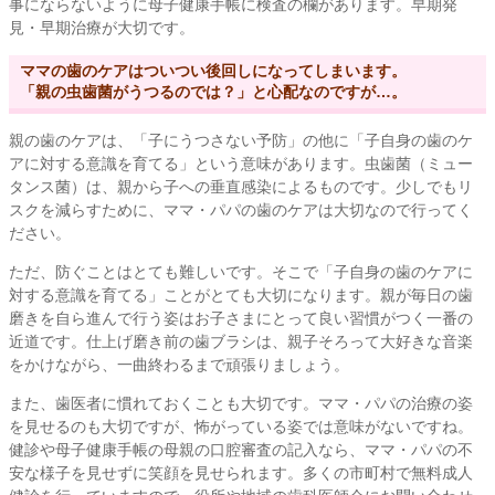
事にならないように母子健康手帳に検査の欄があります。早期発
見・早期治療が大切です。
ママの歯のケアはついつい後回しになってしまいます。
「親の虫歯菌がうつるのでは？」と心配なのですが…。
親の歯のケアは、「子にうつさない予防」の他に「子自身の歯のケ
アに対する意識を育てる」という意味があります。虫歯菌（ミュー
タンス菌）は、親から子への垂直感染によるものです。少しでもリ
スクを減らすために、ママ・パパの歯のケアは大切なので行ってく
ださい。
ただ、防ぐことはとても難しいです。そこで「子自身の歯のケアに
対する意識を育てる」ことがとても大切になります。親が毎日の歯
磨きを自ら進んで行う姿はお子さまにとって良い習慣がつく一番の
近道です。仕上げ磨き前の歯ブラシは、親子そろって大好きな音楽
をかけながら、一曲終わるまで頑張りましょう。
また、歯医者に慣れておくことも大切です。ママ・パパの治療の姿
を見せるのも大切ですが、怖がっている姿では意味がないですね。
健診や母子健康手帳の母親の口腔審査の記入なら、ママ・パパの不
安な様子を見せずに笑顔を見せられます。多くの市町村で無料成人