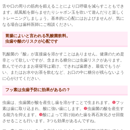
舌や口の周りの筋肉を鍛えることにより口呼吸を減らすこともでき
ます。紙風船を膨らませたりシャボン玉を吹いて遊んだりと楽しく
トレーニングしましょう。基本的に心配にはおよびませんが、気に
なる場合は歯科医師にご相談ください。
胃腸によいと言われる乳酸菌飲料。
虫歯や酸のリスクが心配です
乳酸菌の『酸』が直接歯を溶かすことはありません。健康のため是
非とって欲しいですが、含まれる糖分には虫歯リスクがあります。
飲んでそのままお昼寝等は避け、できれば歯磨き。最低でもうが
い、またはお水やお茶を飲むなど、お口の中に糖分が残らないよう
に心がけてください。
フッ素は虫歯予防に効果があるの？
虫歯は、虫歯菌が酸を産生し歯を溶かすことで生まれます。
❶
フッ
素は歯に取り込まれ、酸に強い歯にします。
❷
虫歯菌の酸を産生す
る能力を抑えます。
❸
酸によって溶け始めた歯を再石灰化させ回復
させることも行います。3つも効果があるんですね。