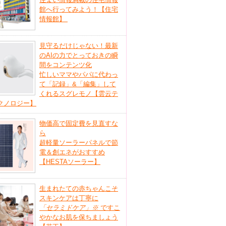
館へ行ってみよう！【住宅
情報館】
見守るだけじゃない！最新
のAIの力でとっておきの瞬
間をコンテンツ化
忙しいママやパパに代わっ
て「記録」&「編集」して
くれるスグレモノ【雲云テ
クノロジー】
物価高で固定費を見直すな
ら
超軽量ソーラーパネルで節
電＆創エネがおすすめ
【HESTAソーラー】
生まれたての赤ちゃんこそ
スキンケアは丁寧に
「セラミドケア」
※
ですこ
やかなお肌を保ちましょう