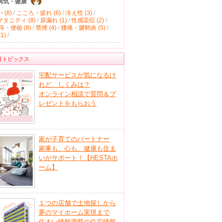
病気・健康
(8)
/
こころ・疲れ (6)
/
冷え性 (3)
/
タニティ (8)
/
尿漏れ (1)
/
性感染症 (2)
/
痔・便秘 (8)
/
禁煙 (4)
/
腰痛・腱鞘炎 (5)
/
1)
/
目トピックス
宅配サービスが気になるけ
れど、しくみは？
オンライン相談で質問＆プ
レゼントをもらおう
家が子育てのパートナー
家事も、心も、健康も住ま
いがサポート！【HESTAホ
ーム】
１つの店舗で土地探しから
夢のマイホーム実現まで
住まい情報満載の住宅情報