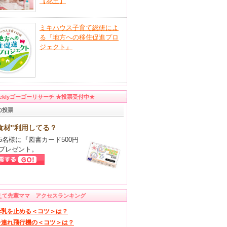
【花王】
ミキハウス子育て総研によ
る『地方への移住促進プロ
ジェクト』
eeklyゴーゴーリサーチ ★投票受付中★
の投票
食材"利用してる？
5名様に『図書カード500円
プレゼント。
えて先輩ママ アクセスランキング
母乳を止める＜コツ＞は？
子連れ飛行機の＜コツ＞は？