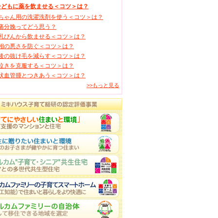
子どもに薬を飲ませる＜コツ＞は？
ちゃん用の洗濯洗剤を使う＜コツ＞は？
痛分娩ってどう思う？
乳びんから飲ませる＜コツ＞は？
相の悪さを防ぐ＜コツ＞は？
後の抜け毛を減らす＜コツ＞は？
泣きを克服する＜コツ＞は？
状血管腫とつきあう＜コツ＞は？
>>もっと見る