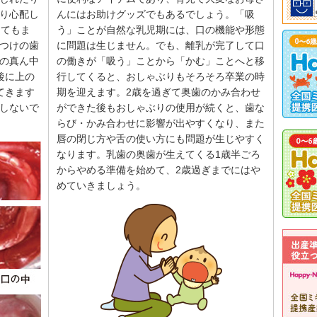
り心配し
んにはお助けグッズでもあるでしょう。「吸
ってもま
う」ことが自然な乳児期には、口の機能や形態
つけの歯
に問題は生じません。でも、離乳が完了して口
の真ん中
の働きが「吸う」ことから「かむ」ことへと移
後に上の
行してくると、おしゃぶりもそろそろ卒業の時
てきます
期を迎えます。2歳を過ぎて奥歯のかみ合わせ
しないで
ができた後もおしゃぶりの使用が続くと、歯な
らび・かみ合わせに影響が出やすくなり、また
唇の閉じ方や舌の使い方にも問題が生じやすく
なります。乳歯の奥歯が生えてくる1歳半ごろ
からやめる準備を始めて、2歳過ぎまでにはや
めていきましょう。