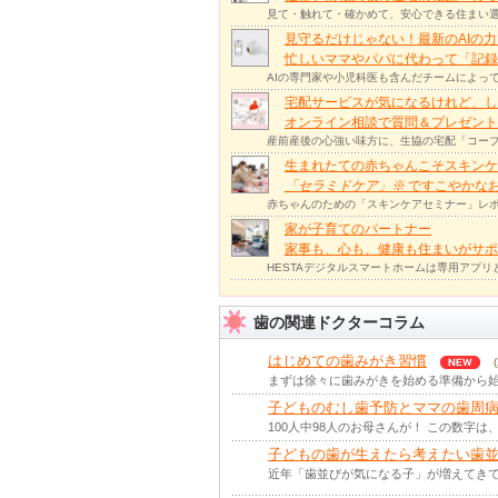
見て・触れて・確かめて、安心できる住まい選
見守るだけじゃない！最新のAIの
忙しいママやパパに代わって「記録
AIの専門家や小児科医も含んだチームによっ
宅配サービスが気になるけれど、し
オンライン相談で質問＆プレゼント
産前産後の心強い味方に、生協の宅配「コープ
生まれたての赤ちゃんこそスキンケ
「セラミドケア」
※
ですこやかな
赤ちゃんのための「スキンケアセミナー」レポ
家が子育てのパートナー
家事も、心も、健康も住まいがサポー
HESTAデジタルスマートホームは専用アプ
歯の関連ドクターコラム
はじめての歯みがき習慣
まずは徐々に歯みがきを始める準備から始
子どものむし歯予防とママの歯周
100人中98人のお母さんが！ この数字は
子どもの歯が生えたら考えたい歯
近年「歯並びが気になる子」が増えてきて