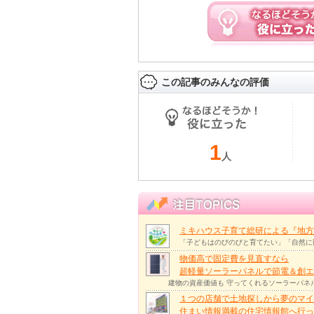
この記事のみんなの評価
1
人
ミキハウス子育て総研による『地方
「子どもはのびのびと育てたい」「自然に
物価高で固定費を見直すなら
超軽量ソーラーパネルで節電＆創エ
建物の資産価値も 守ってくれるソーラーパネ
１つの店舗で土地探しから夢のマイ
住まい情報満載の住宅情報館へ行