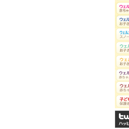
よう！ ママとパパの口の中はどう？
田中英一
先生
な白い歯が似合います。美味し …
中村ひろえ
10年 春号 掲載)
先生
同じ 「子どもの歯を守りたい」と …
岡本千春
(2009年 秋号 掲載)
先生
、大事に守りたいですね。そして、い …
めに
味元（みもと）
(2008年 夏号 掲載)
議生（よした
、歯で痛い思いをせず、歯医者さんで …
か）
先生
島田昌也
載)
先生
トラブルが起きたら、まずは歯医者 …
鳥山栄
07年 夏号 掲載)
先生
分で口の中をきれいにする自浄作用 …
手なおやつの与え方
山本誠二
(2006年 冬号 掲載)
先生
「歯質」「糖」「むし歯菌」が相互 …
篠崎由香里
先生
けに寝かせた姿勢です。正座したひ …
の中がきれいになったら気持ちがいいね
篠崎由香里
先生
がまだ生えていない時期は …
岡本千春
 掲載)
先生