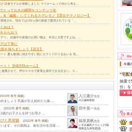
び 読者モデルが体験しました マイホームって何から考え…
力でとっておきの瞬間をコンテンツ化
」&「編集」してくれるスグレモノ【雲云テクノロジー】
て開発され、現在では150ヵ国の家庭で愛用されている「…
くみは？
をもらおう
デリ」 妊娠中や産後のお買い物は、本当に大変ですよね。…
アは丁寧に
お肌を保ちましょう【花王】
ート 夏も敏感に傾きやすい肌にセラミドのうるおいを 気…
W
今週
ト！【HESTAホーム】
リと連携させて、声やスマホで家電を操作できる住まい。ス…
"宅配
抽選で
分』を
入江庸介
(2023年 秋号 掲載)
先生
入江歯科医院
めましょう 乳歯が生え始めたら歯 …
病
田中英一
(2022年 夏号 掲載)
先生
、2歳のお子さんを持つお母さ …
教
並びと悪習癖
福泉真帆
(2022年 春号 掲載)
先生
いずみ歯科クリニック(福
います。その原因は、食生活や生活様 …
岡県北九州市)院長