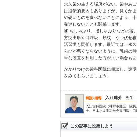
永久歯の生える場所がない。歯やあご
は遺伝的要因もありますが、良くかま
や硬いものを食べないことにより、十
発達しないことも関係します。
④ おしゃぶり、指しゃぶりなどの癖
方突出癖や口呼吸、頬杖、うつ伏せ寝
活習慣も関係します。最近では、永久
らびが悪くならないように、乳歯の時
単な装置を利用した方がよい場合もあ
かかりつけの歯科医院に相談し、定期
をみてもらいましょう。
入江庸介
先生
入江歯科医院（神戸市灘区）院長
士。日本小児歯科学会専門医、口
この記事に投票しよう