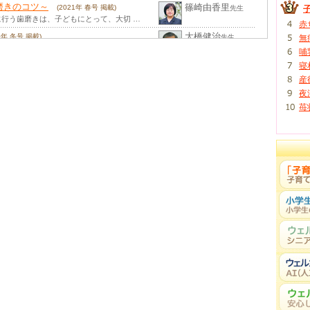
磨きのコツ～
篠崎由香里
(2021年 春号 掲載)
先生
行う歯磨きは、子どもにとって、大切 …
赤
大橋健治
20年 冬号 掲載)
先生
無
大橋小児歯科医院
３歳児の90％近くがむし歯の子で …
哺
したら良いの？
村山憲作
寝
(2020年 夏号 掲載)
先生
むらやま歯科クリニック
児死亡率が世界一低い日本。もちろん …
産
夜
入江庸介
先生
入江歯科医院
すか？ 歯ブラシの毛が開いて …
苺
周病対策
田中英一
(2018年 春号 掲載)
先生
は、2歳のお子さんを持つお母 …
手なおやつの与え方－
山本誠二
(2017年 夏号 掲載)
先生
「歯質」「糖」「むし歯菌」が相互 …
習慣
田中英一
(2016年 夏号 掲載)
先生
ニコッと笑ったとき、ピカピカの白 …
篠崎由香里
秋号 掲載)
先生
行う歯磨きは、子どもにとって、 …
岡本千春
(2014年 秋号 掲載)
先生
のひとつですね。 歯の生える場所 …
岡本千春
14年 春号 掲載)
先生
んの小さなかわいい歯、どうやって磨 …
楽しく食べよう！
田中英一
(2012年 夏号 掲載)
先生
飲んでいる赤ちゃん。口のまわ …