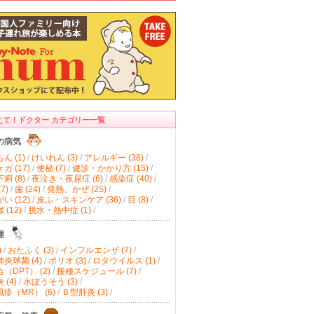
えて！ドクター カテゴリー一覧
の病気
ん (1)
/
けいれん (3)
/
アレルギー (38)
/
ガ (17)
/
便秘 (7)
/
健診・かかり方 (15)
/
痢 (8)
/
夜泣き・夜尿症 (6)
/
感染症 (40)
/
7)
/
歯 (24)
/
発熱、かぜ (25)
/
い (12)
/
皮ふ・スキンケア (36)
/
目 (8)
/
(12)
/
脱水・熱中症 (1)
/
種
)
/
おたふく (3)
/
インフルエンザ (7)
/
炎球菌 (4)
/
ポリオ (3)
/
ロタウイルス (1)
/
（DPT） (2)
/
接種スケジュール (7)
/
(4)
/
水ぼうそう (3)
/
疹（MR） (6)
/
Ｂ型肝炎 (3)
/