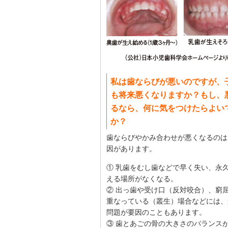
私は歯ならびが悪いのですが、
も将来悪くなりますか？もし、
るなら、何に気をつけたらよい
か？
歯ならびやかみ合わせが悪くなるのは
因があります。
① 乳歯をむし歯などで早く失い、永
える場所がなくなる。
② 出っ歯や受け口（反対咬合）、窮
重なっている（叢生）場合などには、
問題が要因のこともあります。
③ 歯とあごの骨の大きさのバランス