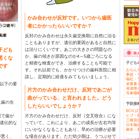
かみ合わせが反対です。いつから歯医
者にかかったらいいですか？
反対のかみ合わせは永久歯交換期に自然に治る
こともありますが、遺伝的要因があると自然に
子ども
は治りにくいです。あごの大きさの問題なの
教
か、歯の傾きが原因なのか4～5歳ごろになる
悪くな
子ども
と精密な検査ができ、治療することも可能で
です
す。それ以前でも、かかりつけの歯科医院に相
おちんち
事故・ケ
談し、定期的に経過をみてもらいましょう。
嘔吐・下
以下の要
栄養素 (
発達障が
片方のかみ合わせだけ、反対であごが
耳鼻咽喉 
曲がっている、と言われました。どう
久歯の生
予防接
したらいいでしょうか？
BCG (2
屈で歯が
片方のかみ合わせだけ、反対（交叉咬合）にな
ヒブ・肺
三種混合
遺伝的な
っていて、これにより、あごの成長が左右均等
日本脳炎 
にいかなくなることもあり、早めの治療が必要
麻疹・風
が悪く、
な場合があります。ただ幼少期は、うつぶせで