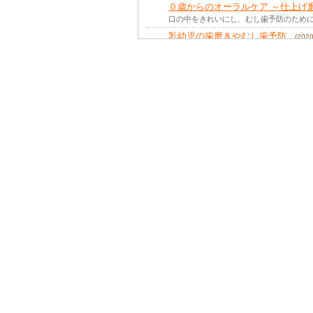
０歳からのオーラルケア ～仕上げ
口の中をきれいにし、むし歯予防のために
乳幼児の歯磨きやむし歯予防
(20
約50年前の東京オリンピックの頃、わが国
子どもの虫歯を予防したい。 どう
母子健康手帳のお口の検査って必要？新生
むし歯予防のQ&A
(2018年 夏号 掲載)
歯ブラシはどのくらいで交換したらいいで
子どものむし歯予防と、ママの歯
100人中98人のお母さんが！ この数字
むし歯予防のための生活習慣－上
むし歯はどうしてできるの？ むし歯は、
むし歯とは？むし歯にならない食
ピカピカの歯が似合います！ お子さんが
０歳からのオーラルケア
(2015年 
口の中をきれいにし、むし歯予防のために
乳幼児のオーラルケア～歯並び～
お子さんの歯並びは、むし歯と並ぶ心配事
子どものハミガキのポイント
(20
生後半年くらいから生え始めてくるお子さ
よく噛んで、美味しく食べよう！ 
元気な子ども！ 夢中になっておっぱいを