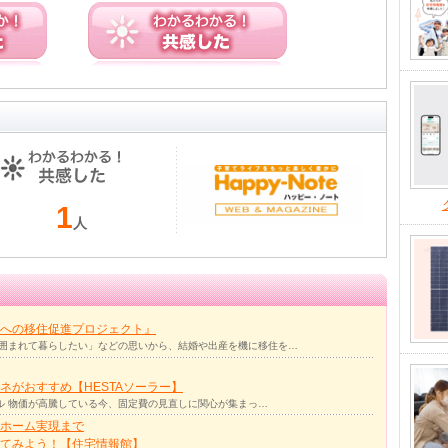
1
人
への移住促進プロジェクト』
囲まれて暮らしたい」などの思いから、結婚や出産を機に移住を…
ネがおすすめ【HESTAソーラー】
ル 物価が高騰している今、固定費の見直しに関心が集まっ…
ホーム実現まで
ってみよう！【住宅情報館】