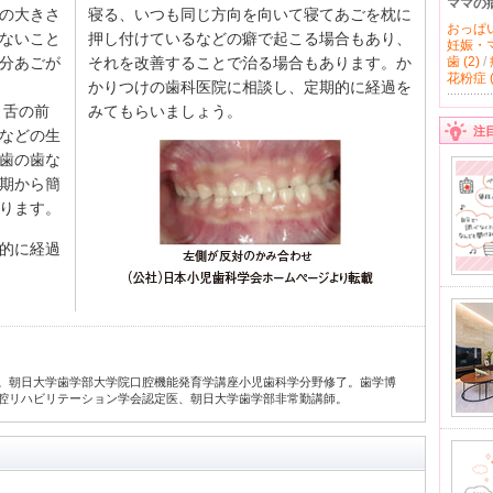
ママの
の大きさ
寝る、いつも同じ方向を向いて寝てあごを枕に
おっぱい 
ないこと
押し付けているなどの癖で起こる場合もあり、
妊娠・マ
分あごが
それを改善することで治る場合もあります。か
歯 (2)
/
花粉症 (
かりつけの歯科医院に相談し、定期的に経過を
、舌の前
みてもらいましょう。
注
などの生
歯の歯な
期から簡
ります。
的に経過
。朝日大学歯学部大学院口腔機能発育学講座小児歯科学分野修了。歯学博
腔リハビリテーション学会認定医、朝日大学歯学部非常勤講師。