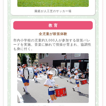
園庭が人工芝のサッカー場
教 育
全児童が鼓笛体験
市内小学校の児童約3,000人が参加する鼓笛パレ
ードを実施。音楽に触れて情操が育まれ、協調性
も身に付く。