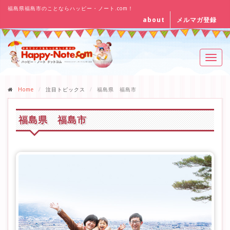
福島県福島市のことならハッピー・ノート.com！
about
メルマガ登録
Toggl
navig
Home
注目トピックス
福島県 福島市
福島県 福島市