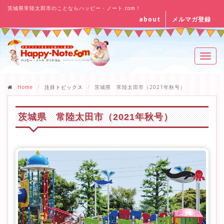
茨城県常陸太田市のことならハッピー・ノート.com！
about
メルマガ登録
Toggl
navig
Home
注目トピックス
茨城県 常陸太田市（2021年秋号）
茨城県 常陸太田市（2021年秋号）