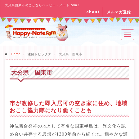
大分県国東市のことならハッピー・ノート.com！
about
メルマガ登録
Toggl
navig
Home
注目トピックス
大分県 国東市
大分県 国東市
市が改修した即入居可の空き家に住め、地域
おこし協力隊になり働くことも
神仏習合発祥の地として有名な国東半島は、異文化を認
め合い共存する思想が1300年前から続く地。穏やかな瀬