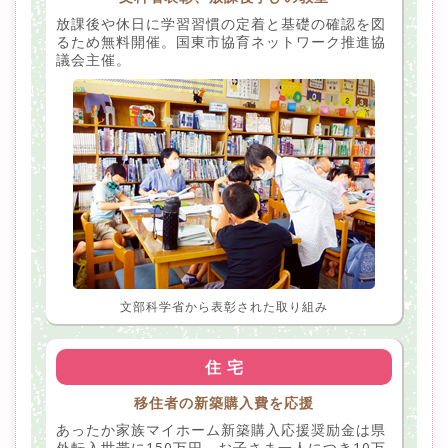
放課後や休日に学習習慣の定着と基礎の確認を図
るため無料開催。国東市協育ネットワーク推進協
議会主催。
文部科学省から表彰された取り組み
住 宅
移住者の新築購入費を応援
あったか家族マイホーム新築購入応援奨励金は県
外転入世帯に150万円、お子さま一人につき10万