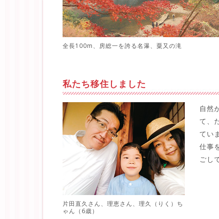
全長100m、房総一を誇る名瀑、粟又の滝
私たち移住しました
自然
て、
てい
仕事
ごし
片田直久さん、理恵さん、理久（りく）ち
ゃん（6歳）