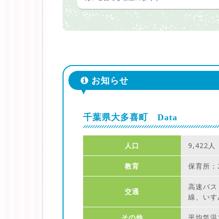
お知らせ
千葉県大多喜町 Data
人口
9,422
教育
保育所：
高速バス
交通
線、いす
その他
平均気温1