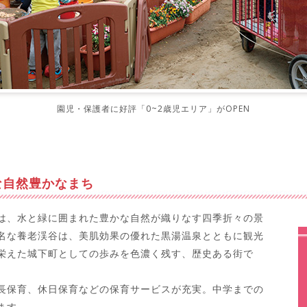
園児・保護者に好評「0~2歳児エリア」がOPEN
な自然豊かなまち
は、水と緑に囲まれた豊かな自然が織りなす四季折々の景
名な養老渓谷は、美肌効果の優れた黒湯温泉とともに観光
栄えた城下町としての歩みを色濃く残す、歴史ある街で
長保育、休日保育などの保育サービスが充実。中学までの
ます。