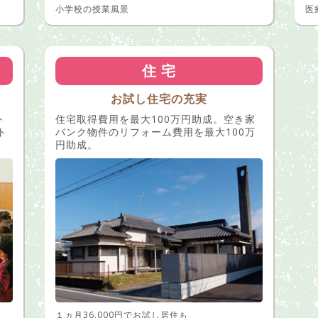
小学校の授業風景
医
住 宅
お試し住宅の充実
外
住宅取得費用を最大100万円助成。空き家
ト
バンク物件のリフォーム費用を最大100万
円助成。
１ヵ月36,000円でお試し居住も