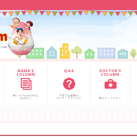
MAMA'S
Q＆A
DOCTOR'S
COLUMN
COLUMN
輝くママのNEWSな
子育て応援隊の
“おはなし”
ズバリ！アドバイス
教えて！ドクター