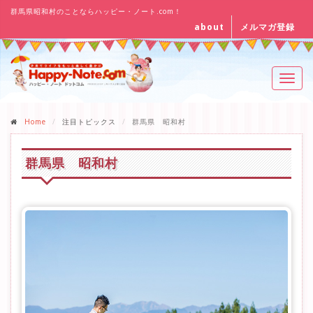
群馬県昭和村のことならハッピー・ノート.com！
about
メルマガ登録
Toggl
navig
Home
注目トピックス
群馬県 昭和村
群馬県 昭和村