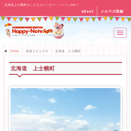
北海道上士幌町のことならハッピー・ノート.com！
about
メルマガ登録
Toggl
navig
Home
注目トピックス
北海道 上士幌町
北海道 上士幌町