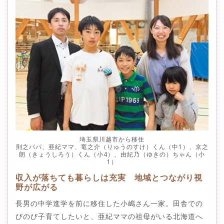
埼玉県川越市から移住
則之パパ、亜紀ママ、竜之介（りゅうのすけ）くん（中1）、京之
朗（きょうしろう）くん（小4）、由紀乃（ゆきの）ちゃん（小
1）
収入が落ちても暮らしは充実 地域とつながり視
野が広がる
長男の中学進学を前に移住した小嶋さん一家。田舎での
びのび子育てしたいと、亜紀ママの祖母がいる北海道へ