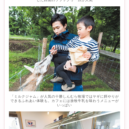
「ミルクジャム」が人気の十勝しんむら牧場ではヤギに餌やりが
できるふれあい体験も。カフェには放牧牛乳を味わうメニューが
いっぱい