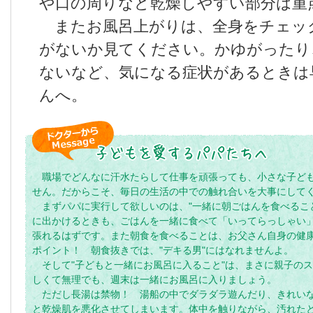
や口の周りなど乾燥しやすい部分は重
またお風呂上がりは、全身をチェッ
がないか見てください。かゆがったり
ないなど、気になる症状があるときは
んへ。
職場でどんなに汗水たらして仕事を頑張っても、小さな子ど
せん。だからこそ、毎日の生活の中での触れ合いを大事にして
まずパパに実行して欲しいのは、"一緒に朝ごはんを食べるこ
に出かけるときも、ごはんを一緒に食べて「いってらっしゃい」
張れるはずです。また朝食を食べることは、お父さん自身の健
ポイント！ 朝食抜きでは、"デキる男"にはなれませんよ。
そして"子どもと一緒にお風呂に入ること"は、まさに親子の
しくて無理でも、週末は一緒にお風呂に入りましょう。
ただし長湯は禁物！ 湯船の中でダラダラ遊んだり、きれい
と乾燥肌を悪化させてしまいます。体中を触りながら、汚れた