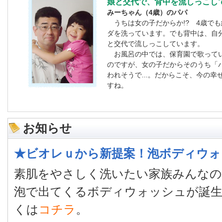
娘と交代で、背中を流しっこし
みーちゃん（4歳）のパパ
うちは女の子だからか!? 4歳で
ダを洗っています。でも背中は、自
と交代で流しっこしています。
お風呂の中では、保育園で歌って
のですが、女の子だからそのうち「
われそうで...。だからこそ、今の
すね。
お知らせ
★ビオレｕから新提案！泡ボディウォ
素肌をやさしく洗いたい家族みんな
泡で出てくるボディウォッシュが誕
くは
コチラ
。