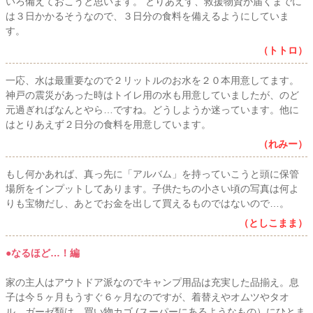
いろ備えておこうと思います。 とりあえず、救援物資が届くまでに
は３日かかるそうなので、３日分の食料を備えるようにしていま
す。
（トトロ）
一応、水は最重要なので２リットルのお水を２０本用意してます。
神戸の震災があった時はトイレ用の水も用意していましたが、のど
元過ぎればなんとやら…ですね。どうしようか迷っています。他に
はとりあえず２日分の食料を用意しています。
（れみー）
もし何かあれば、真っ先に「アルバム」を持っていこうと頭に保管
場所をインプットしてあります。子供たちの小さい頃の写真は何よ
りも宝物だし、あとでお金を出して買えるものではないので…。
（としこまま）
●なるほど…！編
家の主人はアウトドア派なのでキャンプ用品は充実した品揃え。息
子は今５ヶ月もうすぐ６ヶ月なのですが、着替えやオムツやタオ
ル、ガーゼ類は、買い物カゴ (スーパーにあるようなもの）にひとま