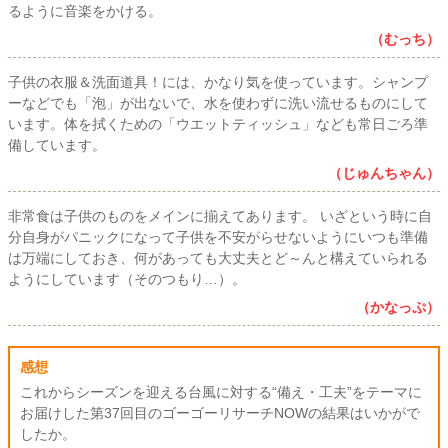
るように音楽をかける。
（むっち）
子供の衣服＆洗面道具！には、かなり気を使っています。シャンプ
ーなどでも「泡」が出ないで、水を使わずに洗い流せるものにして
います。体を拭くための「ウエットティッシュ」なども常日ごろ準
備しています。
（じゅんちゃん）
非常食は子供のものをメインに揃えてあります。 いざという時に自
分自身がパニックになって子供を不安がらせないようにいつも準備
は万端にしておき、何があっても大丈夫とど～んと構えていられる
ようにしています（そのつもり…）。
（かなっぷ）
感想
これからシーズンを迎える台風に対する“備え・工夫”をテーマに
お届けした第37回目のゴーゴーリサーチNOWの結果はいかがで
したか。