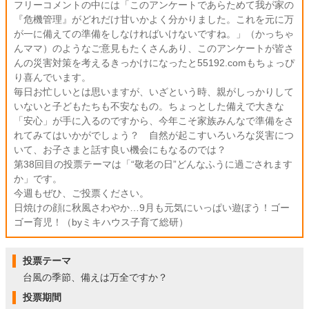
フリーコメントの中には「このアンケートであらためて我が家の
『危機管理』がどれだけ甘いかよく分かりました。これを元に万
が一に備えての準備をしなければいけないですね。」（かっちゃ
んママ）のようなご意見もたくさんあり、このアンケートが皆さ
んの災害対策を考えるきっかけになったと55192.comもちょっぴ
り喜んでいます。
毎日お忙しいとは思いますが、いざという時、親がしっかりして
いないと子どもたちも不安なもの。ちょっとした備えで大きな
「安心」が手に入るのですから、今年こそ家族みんなで準備をさ
れてみてはいかがでしょう？ 自然が起こすいろいろな災害につ
いて、お子さまと話す良い機会にもなるのでは？
第38回目の投票テーマは「“敬老の日”どんなふうに過ごされます
か」です。
今週もぜひ、ご投票ください。
日焼けの顔に秋風さわやか…9月も元気にいっぱい遊ぼう！ゴー
ゴー育児！（byミキハウス子育て総研）
投票テーマ
台風の季節、備えは万全ですか？
投票期間