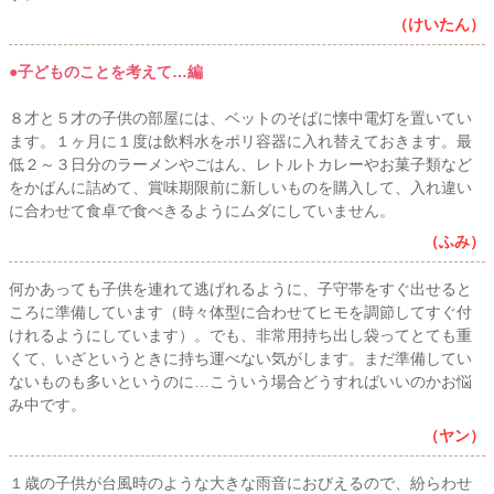
（けいたん）
●子どものことを考えて…編
８才と５才の子供の部屋には、ベットのそばに懐中電灯を置いてい
ます。１ヶ月に１度は飲料水をポリ容器に入れ替えておきます。最
低２～３日分のラーメンやごはん、レトルトカレーやお菓子類など
をかばんに詰めて、賞味期限前に新しいものを購入して、入れ違い
に合わせて食卓で食べきるようにムダにしていません。
（ふみ）
何かあっても子供を連れて逃げれるように、子守帯をすぐ出せると
ころに準備しています（時々体型に合わせてヒモを調節してすぐ付
けれるようにしています）。でも、非常用持ち出し袋ってとても重
くて、いざというときに持ち運べない気がします。まだ準備してい
ないものも多いというのに…こういう場合どうすればいいのかお悩
み中です。
（ヤン）
１歳の子供が台風時のような大きな雨音におびえるので、紛らわせ