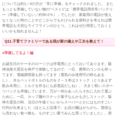
については約1／4の方が「常に準備」をチェックされました。 また
もっとも準備していない物の“ベスト1”は「
携帯電話用非常バッテリ
ー（準備していない／約90.0％）」でしたが、家庭用の電話が使え
なくなった時のことやどこからでもかけられる便利さを考えれば携
帯電話も大切なライフラインのひとつ。これはぜひ用意しておくと
いいかも知れませんよ！
Q11.子育てファミリーである我が家の備えや工夫を教えて！
●準備してるよ！編
お誕生日のケーキのローソクは停電用にとっておいてあります。阪
神淡路大震災を神戸で体験してるので、一応、携帯のコンロも持っ
てます。電磁調理器も持ってます（電気のみ使用可の時もある
し）。水もペットボトルのものを２～３本はストック（とりあえず
飲み水用に、ミルクを作るにも必需品だしね）。 大きく軽いスポー
ツバックも準備しています。万が一何かあったらそれに入れて運ぶ
ために。一応、カップ麺やスナック菓子なんかも少しストック。阪
神大震災の時、当日の午後ぐらいからスーパーとかにはものすごい
行列が出来ました（ほとんど品薄で、お店の棚はがらがら。普段な
ら売れない食べ物も、ものすごい量でみんな買っていました）。群