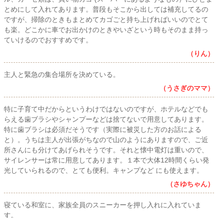
とめにして入れてあります。普段もそこから出しては補充してるの
ですが、掃除のときもまとめてカゴごと持ち上げればいいのでとて
も楽。どこかに車でお出かけのときやいざという時もそのまま持っ
ていけるのでおすすめです。
（りん）
主人と緊急の集合場所を決めている。
（うさぎのママ）
特に子育て中だからというわけではないのですが、ホテルなどでも
らえる歯ブラシやシャンプーなどは捨てないで用意してあります。
特に歯ブラシは必須だそうです（実際に被災した方のお話による
と）。うちは主人が出張がちなので山のようにありますので、ご近
所さんにも分けてあげられそうです。それと懐中電灯は重いので、
サイレンサーは常に用意してあります。１本で大体12時間くらい発
光していられるので、とても便利。キャンプなど にも使えます。
（さゆちゃん）
寝ている和室に、家族全員のスニーカーを押し入れに入れていま
す。