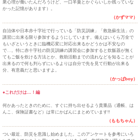
衆心理が働いたんだろうけど、一口羊羹とかぐらいしか残っていな
かった記憶があります）。
（かずママ）
自治体や日本赤十字社で行っている「防災訓練」「救急蘇生法」の
講習に出来る限り参加するようにしています。備えはいくら万全で
もいざというときに臨機応変に対応出来るかどうかは不安なの
で…。特に赤十字社の防災訓練の講習会に参加すると炊飯器が無く
てもご飯を炊ける方法とか、救助活動までの流れなどを知ることが
出来るので何も判らずにいるよりは自分で先を見て行動が出来る
分、有意義だと思いますよ。
（かっぱboy）
●これだけは…！編
何かあったときのために、すぐに持ち出せるよう貴重品（通帳、は
んこ、保険証書など）は常にかばんにまとめています!!
（ももちゃん）
つい最近、防災を意識し始めました。このアンケートを参考にいろ