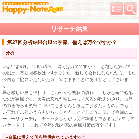
リサーチ結果
第37回分析結果
台風の季節、備えは万全ですか？
分析
いよいよ9月。台風の季節、備えは万全ですか？ と題した第37回目
の投票。有効回答数は144票でした。新しく会員になられた方、また
今回もご協力いただいた方、皆さままことにありがとうございま
す。
暑さ厳しい夏も終わり、さわやかな初秋の訪れ…。しかし毎年心配
なのが台風です。天災は忘れた頃にやって来るの教えの通り、自然
の力を侮らず災害についてもきちんと考えておきたいもの。でもつ
い忘れて…という方もいらっしゃることでしょう。そこで今回のゴ
ーゴーリサーチは、チェックしながら災害準備もできる“お役立ちア
ンケート”！ これで今年の我が家の台風対策は万全です！
●台風に備えて何を準備されていますか？