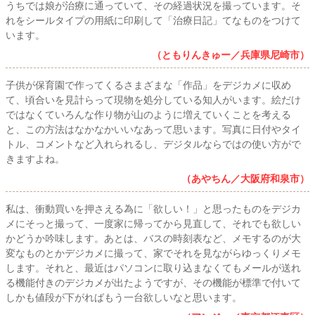
うちでは娘が治療に通っていて、その経過状況を撮っています。そ
れをシールタイプの用紙に印刷して「治療日記」てなものをつけて
います。
（ともりんきゅー／兵庫県尼崎市）
子供が保育園で作ってくるさまざまな「作品」をデジカメに収め
て、頃合いを見計らって現物を処分している知人がいます。絵だけ
ではなくていろんな作り物が山のように増えていくことを考える
と、この方法はなかなかいいなあって思います。写真に日付やタイ
トル、コメントなど入れられるし、デジタルならではの使い方がで
きますよね。
（あやちん／大阪府和泉市）
私は、衝動買いを押さえる為に「欲しい！」と思ったものをデジカ
メにそっと撮って、一度家に帰ってから見直して、それでも欲しい
かどうか吟味します。あとは、バスの時刻表など、メモするのが大
変なものとかデジカメに撮って、家でそれを見ながらゆっくりメモ
します。それと、最近はパソコンに取り込まなくてもメールが送れ
る機能付きのデジカメが出たようですが、その機能が標準で付いて
しかも値段が下がればもう一台欲しいなと思います。