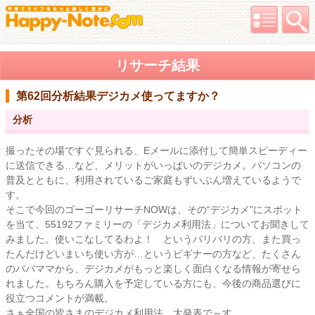
リサーチ結果
第62回分析結果
デジカメ使ってますか？
分析
撮ったその場ですぐ見られる、Eメールに添付して簡単スピーディー
に送信できる…など、メリットがいっぱいのデジカメ。パソコンの
普及とともに、利用されているご家庭もずいぶん増えているようで
す。
そこで今回のゴーゴーリサーチNOWは、その“デジカメ”にスポット
を当て、55192ファミリーの「デジカメ利用法」についてお聞きして
みました。使いこなしてるわよ！ というバリバリの方、また買っ
たんだけどいまいち使い方が…というビギナーの方など、たくさん
のパパママから、デジカメがもっと楽しく面白くなる情報が寄せら
れました。もちろん購入を予定している方にも、今後の商品選びに
役立つコメントが満載。
さぁ全国の皆さまのデジカメ利用法、大発表で～す。