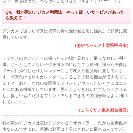
は？ 何を隠そう、私もそのひとりなんですよ！┐（~ー~；）┌
Q4. 我が家のデジカメ利用法、やって欲しいサービスがあった
ら教えて！
デジカメで撮った写真は携帯の待ち受け画面用に編集して頻繁に変
更しています。
（あやちゃん／山梨県甲府市）
デジカメの良いところは撮ったその場で見れて、撮りなおしが利く
事。じっとしていない子供を撮るのにはとても便利。撮った画像は
メールに添付したりカレンダーにして友人や祖父母に渡していま
す。写真だけよりもカレンダーにすることで見る機会が増えるでし
ょ！？ あと、きれいな画像でプリントアウトしたいときにはコン
ビ二にある機械でしています。思ったよりきれいにプリントされる
し、欲しいものだけをプリントアウトできるので我が家はよく利用
しています。
（こらくだ／東京都台東区）
我が家のデジカメは実はデジタルビデオカメラ…。だから画素数が
少ないんですよね。普通に動画は十分にきれいに撮れるんですが。