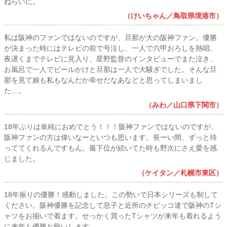
ねらいに。
（けいちゃん／鳥取県境港市）
私は阪神のファンではないのですが、旦那が大の阪神ファン。優勝
が決まった時にはテレビの前で号泣し、一人で六甲おろしを熱唱、
夜遅くまでテレビに見入り、星野監督のインタビューでまた泣き、
お風呂で一人でビールかけと旦那は一人で大騒ぎでした。そんな旦
那を見て娘も私もなんだか幸せだなあなどと思ってしまいまし
た…。
（みわ／山口県下関市）
18年ぶりは単純におめでとう！！！阪神ファンではないのですが、
阪神ファンの方は偉いなーといつも思います。長ーい間、ずっと待
っててくれるんですもん。最下位が続いてた時も野次にさえ愛を感
じました。
（ケイタン／札幌市東区）
18年振りの優勝！感動しました。この勢いで日本シリーズも制して
ください。阪神優勝を記念して息子と近所のチビッコ達で阪神のTシ
ャツをお揃いで着ます。せっかく買ったTシャツが来年も着れるよう
に来年も優勝お願いします。