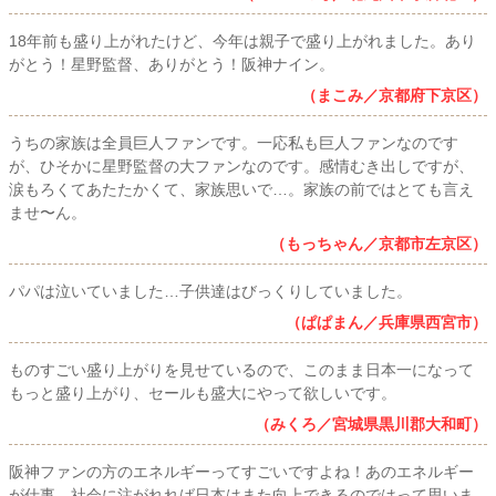
18年前も盛り上がれたけど、今年は親子で盛り上がれました。あり
がとう！星野監督、ありがとう！阪神ナイン。
（まこみ／京都府下京区）
うちの家族は全員巨人ファンです。一応私も巨人ファンなのです
が、ひそかに星野監督の大ファンなのです。感情むき出しですが、
涙もろくてあたたかくて、家族思いで…。家族の前ではとても言え
ませ〜ん。
（もっちゃん／京都市左京区）
パパは泣いていました…子供達はびっくりしていました。
（ぱぱまん／兵庫県西宮市）
ものすごい盛り上がりを見せているので、このまま日本一になって
もっと盛り上がり、セールも盛大にやって欲しいです。
（みくろ／宮城県黒川郡大和町）
阪神ファンの方のエネルギーってすごいですよね！あのエネルギー
が仕事、社会に注がれれば日本はまた向上できるのではって思いま