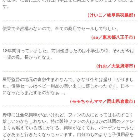
す。
（けいこ／岐阜県羽島郡）
便乗で全然構わないので、全ての商店でセールして欲しい。
（sa／東京都八王子市）
18年間待っていました。前回優勝したのは小学生の時、それが今は
一児の母。長かったなぁ。
（れお／大阪府堺市）
星野監督の地元の倉敷生まれなんで、かなり今年は盛り上がりまし
た。優勝セールはベビー用品の買い出しに嬉しかったです。日本一
になったらまたするのかなぁ…。
（モモちゃんママ／岡山県倉敷市）
野球には全然興味がないけれど、ファンの人にとってはものすごく
嬉しいのかもしれない。特に阪神ファンの人はほかの球団のファン
よりも燃えている感じがする。興味がなくても、バーゲンセールな
どがあると行きたくなっちゃいます。自分のものよりも子供用品を