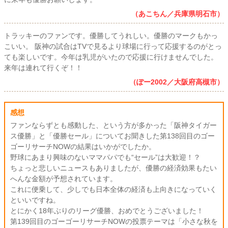
（あこちん／兵庫県明石市）
トラッキーのファンです。優勝してうれしい。優勝のマークもかっ
こいい。 阪神の試合はTVで見るより球場に行って応援するのがとっ
ても楽しいです。今年は乳児がいたので応援に行けませんでした。
来年は連れて行くぞ！！
（ぽー2002／大阪府高槻市）
感想
ファンならずとも感動した、という方が多かった「阪神タイガー
ス優勝」と「優勝セール」についてお聞きした第138回目のゴー
ゴーリサーチNOWの結果はいかがでしたか。
野球にあまり興味のないママパパでも“セール”は大歓迎！？
ちょっと悲しいニュースもありましたが、優勝の経済効果もたい
へんな金額が予想されています。
これに便乗して、少しでも日本全体の経済も上向きになっていく
といいですね。
とにかく18年ぶりのリーグ優勝、おめでとうございました！
第139回目のゴーゴーリサーチNOWの投票テーマは「小さな秋を