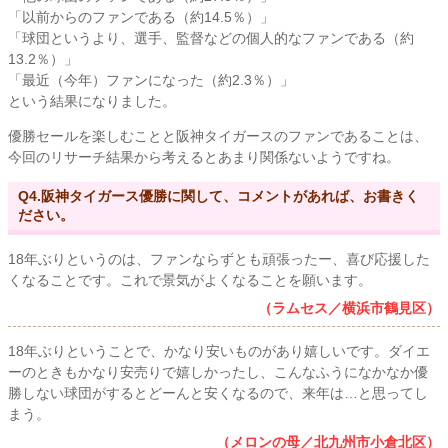
「以前からのファンである（約14.5％）」
「球団というより、選手、監督などの個人的なファンである（約
13.2％）」
「最近（今年）ファンになった（約2.3％）」
という結果になりました。
優勝セールを楽しむことと阪神タイガースのファンであることは、
今回のリサーチ結果から考えるとあまり関係ないようですね。
Q4.阪神タイガース優勝に関して、コメントがあれば、お書きく
ださい。
18年ぶりというのは、ファンならずとも頑張ったー、喜び応援した
くなることです。これで景気がよくなることを願います。
（ラムセス／横浜市鶴見区）
18年ぶりということで、かなり安いものがあり嬉しいです。ダイエ
ーのときもかなり安売りで嬉しかったし、こんなふうになかなか優
勝しない球団がするとどーんと安くなるので、来年は…と思ってし
まう。
（メロンの母／北九州市小倉北区）