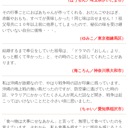
その行事ごとにおばあちゃんが作ってくれる、おだんごやおはぎ、
赤飯やおもち、すべてが美味しかった！同じ味は出せません！！祖
父母共に１０年以上前に他界してしまったので、秘伝の味を受け継
いでいない自分に後悔・・・。
（ゆみこ／東京都練馬区）
結婚するまで奉公をしていた祖母は、「ドラマの『おしん』より、
もっと酷くて辛かった」と、その時のことを話してくれたことがあ
ります。
（海ころん／神奈川県大和市）
私は沖縄が故郷なので、やはり戦争時の話が印象に残っています。
沖縄の地上戦の無い島だったのですが、防空壕に逃げていた時の
話、マラリアにかかってたくさん人が死んだ話など聞き、戦争は起
こってはいけないことだと小さい頃に思いました。
（ちゃい／愛知県稲沢市）
「食べ物は大事にせなあかん」と言って、無理して食べていたのを
覚えています。それから、私も食事を残すことに抵抗を感じるよう