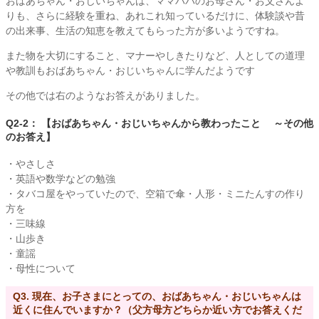
おばあちゃん・おじいちゃんは、ママパパのお母さん・お父さんよ
りも、さらに経験を重ね、あれこれ知っているだけに、体験談や昔
の出来事、生活の知恵を教えてもらった方が多いようですね。
また物を大切にすること、マナーやしきたりなど、人としての道理
や教訓もおばあちゃん・おじいちゃんに学んだようです
その他では右のようなお答えがありました。
Q2-2： 【おばあちゃん・おじいちゃんから教わったこと ～その他
のお答え】
・やさしさ
・英語や数学などの勉強
・タバコ屋をやっていたので、空箱で傘・人形・ミニたんすの作り
方を
・三味線
・山歩き
・童謡
・母性について
Q3. 現在、お子さまにとっての、おばあちゃん・おじいちゃんは
近くに住んでいますか？（父方母方どちらか近い方でお答えくだ