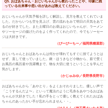
Q5. おばあちゃん・おじいちゃんから教わったことや、印象に残
っている出来事や思い出があれば教えてください。
おじいちゃんが天気予報を詳しく解説し、見方を教えてくれていま
した。だからいつも空を見上げ、雲の流れをみて明日の天気をあて
るのが好きでした。また土曜日のお昼はおじいちゃんが、ラーメン
やソーセージの揚げたのをよく作ってくれたので、今でもソーセー
ジは大好きです。
（ぴーぴーちー／福岡県糟屋郡）
おじいちゃんとおばあちゃんは何かが壊れてもすぐに捨てようとは
せず、直して使っていました。鍬・ほうきなど小物から、薪で焚く
お風呂の風呂釜や洗濯機まで。物を大切に使うということを学んだ
気がします。
（かじゅみゆ／長野県長野市）
おばあちゃんから「あやとり」をよくおそわりました。優しい声で
「こうするんだよ〜」といって魔法のように毛糸をあやつるおばあ
ちゃんが大好きでした！私の手をとって優しく教えてくれたおばあ
ちゃんのあったかい手が忘れられません・・。
（はうもん／埼玉県さいたま市）