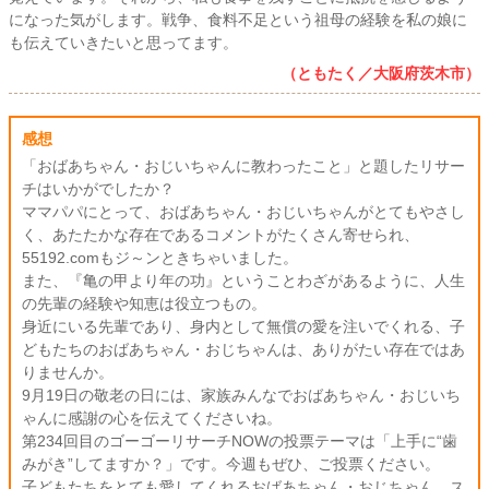
になった気がします。戦争、食料不足という祖母の経験を私の娘に
も伝えていきたいと思ってます。
（ともたく／大阪府茨木市）
感想
「おばあちゃん・おじいちゃんに教わったこと」と題したリサー
チはいかがでしたか？
ママパパにとって、おばあちゃん・おじいちゃんがとてもやさし
く、あたたかな存在であるコメントがたくさん寄せられ、
55192.comもジ～ンときちゃいました。
また、『亀の甲より年の功』ということわざがあるように、人生
の先輩の経験や知恵は役立つもの。
身近にいる先輩であり、身内として無償の愛を注いでくれる、子
どもたちのおばあちゃん・おじちゃんは、ありがたい存在ではあ
りませんか。
9月19日の敬老の日には、家族みんなでおばあちゃん・おじいち
ゃんに感謝の心を伝えてくださいね。
第234回目のゴーゴーリサーチNOWの投票テーマは「上手に“歯
みがき”してますか？」です。今週もぜひ、ご投票ください。
子どもたちをとても愛してくれるおばあちゃん・おじちゃん。ス