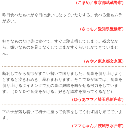
（こまめ／東京都武蔵野市）
昨日食べたものが今日は嫌いになっていたりする。食べる量もムラ
が多い。
（さっち／愛知県豊橋市）
好きなものだけ先に食べて、すぐご馳走様してしまう。残念なが
ら、嫌いなものを見えなくしてごまかすくらいしかできていませ
ん。
（みや／東京都文京区）
断乳してから食欲がすごい勢いで困りました。食事を切り上げよう
とすると泣きわめき、暴れまわります。そこで我が家では、食事を
切り上げるタイミングで別の事に興味を向かせる努力をしていま
す。（ＤＶＤや音楽をかける。好きな絵本を持ってくるなど）
（ゆうあママ／埼玉県新座市）
下の子が落ち着いて椅子に座って食事をしてくれず困り果てていま
す。
（ママちゃん／茨城県水戸市）