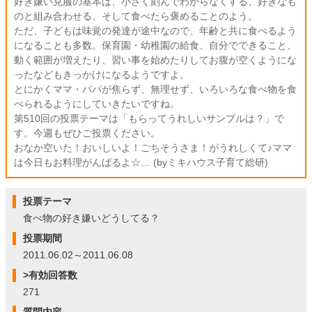
好き嫌い克服の基本は、小さく刻んでわからなくする、好きなも
のと組み合わせる、そして食べたら褒めることのよう。
ただ、子どもは味覚の発達が途中なので、年齢と共に食べるよう
になることも多数。保育園・幼稚園の給食、自分でできること、
動く範囲が増えたり、習い事を始めたりしてお腹が空くようにな
ったなどもきっかけになるようですよ。
とにかくママ・パパが焦らず、無理せず、いろいろな食べ物を食
べられるようにしていきたいですね。
第510回の投票テーマは「もらってうれしいサンプルは？」で
す。今週もぜひご投票ください。
おなか空いた！おいしいよ！ごちそうさま！がうれしくて♪ママ
は今日もお料理がんばるよ☆… (byミキハウス子育て総研)
投票テーマ
食べ物の好き嫌いどうしてる？
投票期間
2011.06.02～2011.06.08
>有効回答数
271