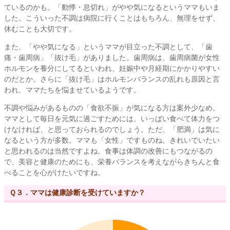
ているのかも。「動悸・息切れ」がやや気になるというママもいま
した。こういった不調は病院に行くことはもちろん、無理をせず、
休むことも大切です。
また、「やや気になる」というママが目立った不調として、「歯
痛・歯周病」「抜け毛」がありました。歯周病は、歯周病菌が女性
ホルモンを養分にしてるといわれ、妊娠中や月経期にかかりやすい
のだとか。さらに「抜け毛」はホルモンバランスの乱れも原因と言
われ、ママたちを悩ませているようです。
不調や悩みがあるものの「食欲不振」が気になる方は案外少なめ。
ママとして毎日を元気に過ごすためには、いっぱい食べて体力をつ
けなければ、と思っておられるのでしょう。ただ、「肥満」は気に
なるという方が多数。ママも「女性」ですものね。きれいでいたい
と思われるのは当然ですよね。食事は体調の改善にもつながるの
で、美容と健康のためにも、栄養バランスを考えながらきちんと食
べることを心がけたいですね。
Ｑ３．ママは健康診断を受けていますか？