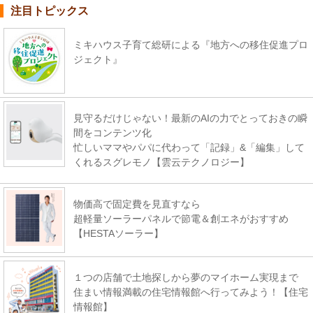
注目トピックス
ミキハウス子育て総研による『地方への移住促進プロ
ジェクト』
見守るだけじゃない！最新のAIの力でとっておきの瞬
間をコンテンツ化
忙しいママやパパに代わって「記録」&「編集」して
くれるスグレモノ【雲云テクノロジー】
物価高で固定費を見直すなら
超軽量ソーラーパネルで節電＆創エネがおすすめ
【HESTAソーラー】
１つの店舗で土地探しから夢のマイホーム実現まで
住まい情報満載の住宅情報館へ行ってみよう！【住宅
情報館】