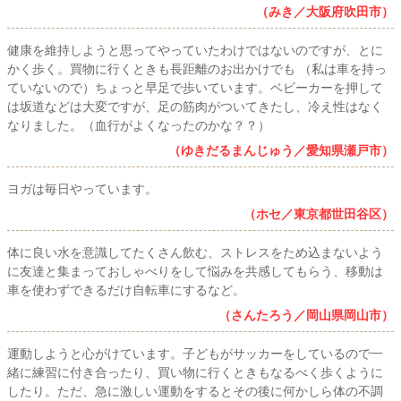
（みき／大阪府吹田市）
健康を維持しようと思ってやっていたわけではないのですが、とに
かく歩く。買物に行くときも長距離のお出かけでも （私は車を持っ
ていないので）ちょっと早足で歩いています。ベビーカーを押して
は坂道などは大変ですが、足の筋肉がついてきたし、冷え性はなく
なりました。（血行がよくなったのかな？？）
（ゆきだるまんじゅう／愛知県瀬戸市）
ヨガは毎日やっています。
（ホセ／東京都世田谷区）
体に良い水を意識してたくさん飲む、ストレスをため込まないよう
に友達と集まっておしゃべりをして悩みを共感してもらう、移動は
車を使わずできるだけ自転車にするなど。
（さんたろう／岡山県岡山市）
運動しようと心がけています。子どもがサッカーをしているので一
緒に練習に付き合ったり、買い物に行くときもなるべく歩くように
したり。ただ、急に激しい運動をするとその後に何かしら体の不調