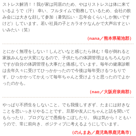
ストレス解消！！我が家は同居のため、やはりストレスは体に来て
いるようで（汗） 幸い、フルタイムで勤務しているため、会社の飲
み会には大きな顔して参加（暑気払い・忘年会くらいしか無いです
けど）しています。若い社員の子とカラオケなんかで大声出すとい
いみたい（笑）
（nana／熊本県菊池郡）
とにかく無理をしない！しんどいなと感じたら休む！母が倒れると
家族みんなが大変になるので、子供たちの体調管理はもちろんなの
ですが自分の体調管理も大事だと痛感しています。毎年の健康診断
は去年久々に受けてひっかかったので今後は毎年受けるつもりで
す。ひっかかってかえって毎年ちゃんと受けようと思ったのでよか
ったのかも。
（nao／大阪府泉南郡）
やっぱり不摂生をしないこと。でも我慢しすぎず、たまには好きな
ことを思いっきりやることです。旦那や友人にちゃんと話を聞いて
もらったり、ブログなどで愚痴をこぼしたり。 病は気から！ともい
うので、常に前向き、ポジティブに考えるようにしています。
（のんまあ／鹿児島県鹿児島市）