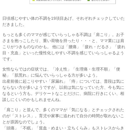
日頃感じやすい体の不調を19項目あげ、それぞれチェックしていた
だきました。
もっとも多くのママが感じていらっしゃる不調は「肩こり」。お子
さまを抱っこしたり、重い荷物を持ったり・・・と、ママ業には肩
こりがつきものなのかも。 他には「腰痛」「疲れ・だるさ」「疲れ
目・充血」といった慢性化しやすい不調を感じていらっしゃるよう
です。
女性ならではの症状では、「冷え性」「生理痛・生理不順」「便
秘」「肌荒れ」に悩んでいらっしゃる方が多いよう。
出産前後に起こりやすい「尿漏れ」「痔」については、普段は気に
ならない方が多いようですが、以前は気になっていた方、今も気に
なるという方も。デリケートなことだけに、病院に行きにくい、相
談しにくいのかもしれませんね。
「肩こり」と並んで、多くのママが「気になる」とチェックされた
のが「ストレス」。育児や家事に追われて自分の時間が取れないこ
とが原因なのでしょう。
「頭痛」「不眠」「貧血・めまい・立ちくらみ」もストレスからき