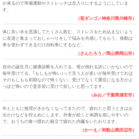
が来るので準備運動やストレッチは念入りにするようにしていま
す。
（笹ダンゴ／神奈川県川崎市）
体に良い水を意識してたくさん飲む、ストレスをため込まないよう
に友達と集まっておしゃべりをして悩みを共感してもらう、移動は
車を使わずできるだけ自転車にするなど。
（さんたろう／岡山県岡山市）
自分の誕生月に健康診断を入れてる。母が倒れる訳にいかないので
毎年受けてる。｢もしもが怖い｣って言う人が多いが毎年受けてれば
そのもしもも初期なので怖くない。受けてなくて重症になる方がよ
っぽど怖いので是非皆に受けて欲しいと思ってます。
（みお／千葉県浦安市）
年とともに無理がきかなくなってきたので、疲れたと思うときはお
出かけなどを控えめにします。外食が続くと体調を崩しやすいの
で、おうちの食べ慣れた献立で疲れた内臓をいたわります。
（かーえ／和歌山県田辺市）