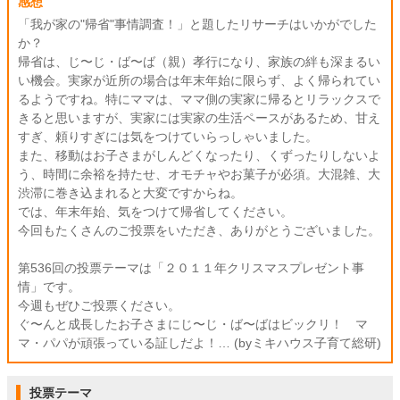
感想
「我が家の"帰省"事情調査！」と題したリサーチはいかがでした
か？
帰省は、じ〜じ・ば〜ば（親）孝行になり、家族の絆も深まるい
い機会。実家が近所の場合は年末年始に限らず、よく帰られてい
るようですね。特にママは、ママ側の実家に帰るとリラックスで
きると思いますが、実家には実家の生活ペースがあるため、甘え
すぎ、頼りすぎには気をつけていらっしゃいました。
また、移動はお子さまがしんどくなったり、くずったりしないよ
う、時間に余裕を持たせ、オモチャやお菓子が必須。大混雑、大
渋滞に巻き込まれると大変ですからね。
では、年末年始、気をつけて帰省してください。
今回もたくさんのご投票をいただき、ありがとうございました。
第536回の投票テーマは「２０１１年クリスマスプレゼント事
情」です。
今週もぜひご投票ください。
ぐ〜んと成長したお子さまにじ〜じ・ば〜ばはビックリ！ マ
マ・パパが頑張っている証しだよ！… (byミキハウス子育て総研)
投票テーマ