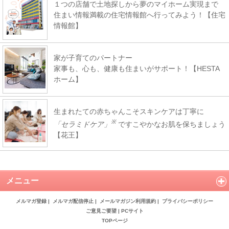
１つの店舗で土地探しから夢のマイホーム実現まで
住まい情報満載の住宅情報館へ行ってみよう！【住宅
情報館】
家が子育てのパートナー
家事も、心も、健康も住まいがサポート！【HESTA
ホーム】
生まれたての赤ちゃんこそスキンケアは丁寧に
※
「セラミドケア」
ですこやかなお肌を保ちましょう
【花王】
メニュー
メルマガ登録
|
メルマガ配信停止
|
メールマガジン利用規約
|
プライバシーポリシー
ご意見ご要望
|
PCサイト
TOPページ