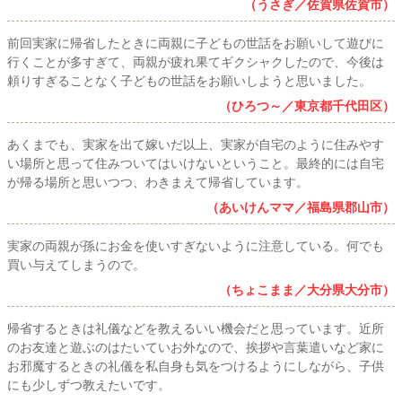
（うさぎ／佐賀県佐賀市）
前回実家に帰省したときに両親に子どもの世話をお願いして遊びに
行くことが多すぎて、両親が疲れ果てギクシャクしたので、今後は
頼りすぎることなく子どもの世話をお願いしようと思いました。
（ひろつ～／東京都千代田区）
あくまでも、実家を出て嫁いだ以上、実家が自宅のように住みやす
い場所と思って住みついてはいけないということ。最終的には自宅
が帰る場所と思いつつ、わきまえて帰省しています。
（あいけんママ／福島県郡山市）
実家の両親が孫にお金を使いすぎないように注意している。何でも
買い与えてしまうので。
（ちょこまま／大分県大分市）
帰省するときは礼儀などを教えるいい機会だと思っています。近所
のお友達と遊ぶのはたいていお外なので、挨拶や言葉遣いなど家に
お邪魔するときの礼儀を私自身も気をつけるようにしながら、子供
にも少しずつ教えたいです。