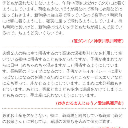
子どもが疲れたりしないように、午前中(朝)に出かけて夕方には着く
ようにしています。荷物も少ないほうが楽なので事前に衣類などは
送っておきます。新幹線の自由席で帰っているので発車の１時間前
には駅に着くようにし、確実に座って帰れるようにしています。待
ち時間は長いけど、新幹線の出入りを子どもたちが楽しんで見てい
るので、ちょうど良いくらいです。
（笹ダンゴ／神奈川県川崎市）
夫婦２人の時は車で帰省するので高速の深夜割引とかを利用して空
いている夜中に帰省することも多かったですが、子供が生まれてか
らは日中（めちゃめちゃ混みますが…）帰省するようにしていま
す。長時間のドライブになるので、子供がチャイルドシートに座り
っぱなしになるのを避けるためにところどころサービスエリアなど
に立ち寄って、歩かせるようにしています。こまめに水分補給もさ
せています。あとは、実家と言えども多少は迷惑をかけてしまうこ
ともあるので、手土産は忘れないようにしています。
（ゆきだるまんじゅう／愛知県瀬戸市）
必ずお土産を欠かさない。特に、義両親と同居している義姉（義兄
のお嫁さん）に対しては、感謝の気持ちを込めて個別に渡す。