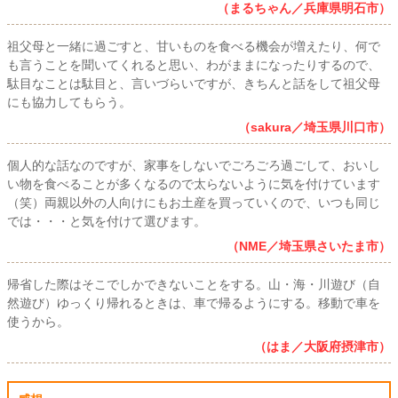
（まるちゃん／兵庫県明石市）
祖父母と一緒に過ごすと、甘いものを食べる機会が増えたり、何で
も言うことを聞いてくれると思い、わがままになったりするので、
駄目なことは駄目と、言いづらいですが、きちんと話をして祖父母
にも協力してもらう。
（sakura／埼玉県川口市）
個人的な話なのですが、家事をしないでごろごろ過ごして、おいし
い物を食べることが多くなるので太らないように気を付けています
（笑）両親以外の人向けにもお土産を買っていくので、いつも同じ
では・・・と気を付けて選びます。
（NME／埼玉県さいたま市）
帰省した際はそこでしかできないことをする。山・海・川遊び（自
然遊び）ゆっくり帰れるときは、車で帰るようにする。移動で車を
使うから。
（はま／大阪府摂津市）