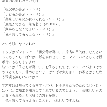
帰省のお楽しみといえば、
「祖父母が喜ぶ（80.2％）
「子どもが喜ぶ（57.6％）」
「美味しいものが食べられる（48.6％）」
「息抜きできる・落ち着く（45.8％）」
「家事をしなくてよい（35.4％）」
「色々買ってもらえる（23.6％）」
という順になりました。
トップはダントツで、「祖父母が喜ぶ」。帰省の目的は、なんとい
ってもじ〜じ・ば〜ばに孫を会わせること。ママ・パパとしては親
孝行にもなりますよね。
続いては「子どもが喜ぶ」。お子さまたちは、ママ・パパよりはや
や（とても？）甘めなじ〜じ・ば〜ばが大好き！ お家とはまた違
う環境も楽しいのでは？
年末年始は帰ってくるママ・パパ、お子さまたちのためにじ〜じ・
ば〜ばがご馳走を用意してくれているのでしょう。「美味しいもの
が食べられる」とお答えの方も多数。
「色々買ってもらえる」ことも、うれしいですよね。