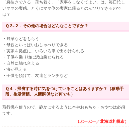
「息抜きできる・落ち着く」「家事をしなくてよい」は、毎日忙し
いママの実感。とくにママ側の実家に帰るとのんびりできるので
は？
Ｑ３-２．その他の場合はどんなことですか？
・野菜などをもらう
・母親といっぱいおしゃべりできる
・実家を拠点に、いろいろ車で出かけられる
・子供を乗り物に沢山乗せられる
・自然に触れ合える
・海が見える
・子供を預けて、友達とランチなど
Ｑ４．帰省する時に気をつけていることはありますか？（移動手
段、生活習慣、人間関係など何でも）
飛行機を使うので、静かにするように本やおもちゃ・おやつは必須
です。
（ぷーぷー／北海道札幌市）