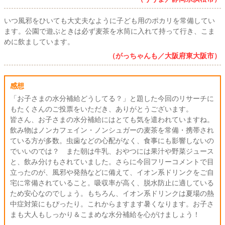
いつ風邪をひいても大丈夫なように子ども用のポカリを常備してい
ます。公園で遊ぶときは必ず麦茶を水筒に入れて持って行き、こま
めに飲ましています。
（がっちゃんも／大阪府東大阪市）
感想
「お子さまの水分補給どうしてる？」と題した今回のリサーチに
もたくさんのご投票をいただき、ありがとうございます。
皆さん、お子さまの水分補給にはとても気を遣われていますね。
飲み物はノンカフェイン・ノンシュガーの麦茶を常備・携帯され
ている方が多数。虫歯などの心配がなく、食事にも影響しないの
でいいのでは？ また朝は牛乳、おやつには果汁や野菜ジュース
と、飲み分けもされていました。さらに今回フリーコメントで目
立ったのが、風邪や発熱などに備えて、イオン系ドリンクをご自
宅に常備されていること。吸収率が高く、脱水防止に適している
ため安心なのでしょう。もちろん、イオン系ドリンクは夏場の熱
中症対策にもぴったり。これからますます暑くなります。お子さ
まも大人もしっかり＆こまめな水分補給を心がけましょう！