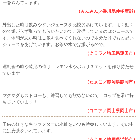
ーを飲んでいます。
（みんみん／香川県仲多度郡）
外出した時は飲みやすいジュースを比較的あげています。よく動く
ので嫌がらず取ってもらいたいので。常備しているのはジュースで
す。体調が悪い時はご飯を食べてくれないので水分だけでもと思い
ジュースをあげています。お茶や水では嫌がるので。
（クララ／埼玉県蓮田市）
運動会の時や遠足の時は、レモン水やポカリスエットを作り持たせ
ています！
（たぁこ／静岡県静岡市）
マグマグもストローも、練習しても飲めないので、コップを常に持
ち歩いています！
（ココア／岡山県岡山市）
子供の好きなキャラクターの水筒をいつも持参しています。その中
には麦茶をいれています。
（ううま／静岡県浜松市）