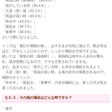
「病気の時（発熱時）（58.4％）」
「発汗している時（55.4％）」
「入浴（前）後（52.1％）」
「気温が高い時（45.6％）」
「外出中（43.3％）」
「寝起き（38.7％）」
「食事中（38.4％）」
という順になりました。
トップは「遊びや運動の後」。お子さまが元気に遊んで、動き回る
ほど、汗をたっぷりかくので、しっかり補給が大切ですよね。
続いては「病気の時（発熱時）」。発熱時は体中から水分が奪わ
れ、脱水状態になるので、ママも注意されていますね。
また、あきらかに「発汗している時」も水分を補給されるよう。
「入浴（前）後」「気温が高い時」も体の水分が発散されるので、
補給のタイミング。
「外出中」「寝起き」「食事中」の水分補給にも、多くの方が気を
遣っておられました。
Ｑ３-２．その他の場合はどんな時ですか？
・夜中