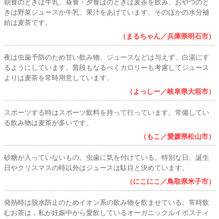
朝食のときは牛乳、昼食・夕食はのときは麦茶を飲み、おやつのと
きは野菜ジュースか牛乳、果汁をあげています。そのほかの水分補
給は麦茶です。
（まるちゃん／兵庫県明石市）
夜は虫歯予防のため甘い飲み物、ジュースなどは与えず、白湯にす
るようにしています。普段もなるべくカロリーも考慮してジュース
よりは麦茶を常時用意しています。
（よっしー／岐阜県大垣市）
スポーツする時はスポーツ飲料を持って行っています。常備してい
る飲み物は麦茶が多いです。
（もこ／愛媛県松山市）
砂糖が入っていないもの。虫歯に気を付けている。特別な日、誕生
日やクリスマスの時以外はジュースは駄目と決めています。
（にこにこ／鳥取県米子市）
発熱時は脱水防止のためイオン系の飲み物を飲ませている。常時飲
むお茶は，私が妊娠中から愛飲しているオーガニックルイボスティ