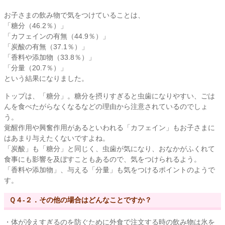
お子さまの飲み物で気をつけていることは、
「糖分（46.2％）」
「カフェインの有無（44.9％）」
「炭酸の有無（37.1％）」
「香料や添加物（33.8％）」
「分量（20.7％）」
という結果になりました。
トップは、「糖分」。糖分を摂りすぎると虫歯になりやすい、ごは
んを食べたがらなくなるなどの理由から注意されているのでしょ
う。
覚醒作用や興奮作用があるといわれる「カフェイン」もお子さまに
はあまり与えたくないですよね。
「炭酸」も「糖分」と同じく、虫歯が気になり、おなかがふくれて
食事にも影響を及ぼすこともあるので、気をつけられるよう。
「香料や添加物」、与える「分量」も気をつけるポイントのようで
す。
Ｑ４-２．その他の場合はどんなことですか？
・体が冷えすぎるのを防ぐために外食で注文する時の飲み物は氷を