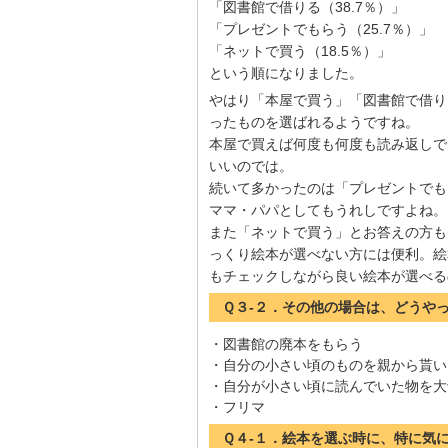
「図書館で借りる（38.7％）」
「プレゼントでもらう（25.7％）」
「ネットで買う（18.5％）」
という順になりました。
やはり「本屋で買う」「図書館で借り
ったものを選ばれるようですね。
本屋で買えば何度も何度も読み返しで
いいのでは。
続いて多かったのは「プレゼントでも
ママ・パパとしてもうれしですよね。
また「ネットで買う」とお答えの方も
っくり絵本が選べない方には便利。絵
もチェックしながら良い絵本が選べる
Ｑ３-２．その他の場合は、どうや
・図書館の廃本をもらう
・自分の小さい頃のものを親から貰い
・自分が小さい頃に読んでいた物を大
・フリマ
Ｑ４-１．絵本を選ぶ時に、特に気