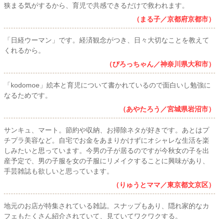
狭まる気がするから、育児で共感できるだけで救われます。
（まる子／京都府京都市）
「日経ウーマン」です。経済観念がつき、日々大切なことを教えて
くれるから。
（ぴろっちゃん／神奈川県大和市）
「kodomoe」絵本と育児について書かれているので面白いし勉強に
なるためです。
（あやたろう／宮城県岩沼市）
サンキュ、マート。節約や収納、お掃除ネタが好きです。あとはプ
チプラ美容など。自宅でお金をあまりかけずにオシャレな生活を楽
しみたいと思っています。今男の子が居るのですが今秋女の子を出
産予定で、男の子服を女の子服にリメイクすることに興味があり、
手芸雑誌も欲しいと思っています。
（りゅうとママ／東京都文京区）
地元のお店が特集されている雑誌。スナップもあり、隠れ家的なカ
フェもたくさん紹介されていて、見ていてワクワクする。