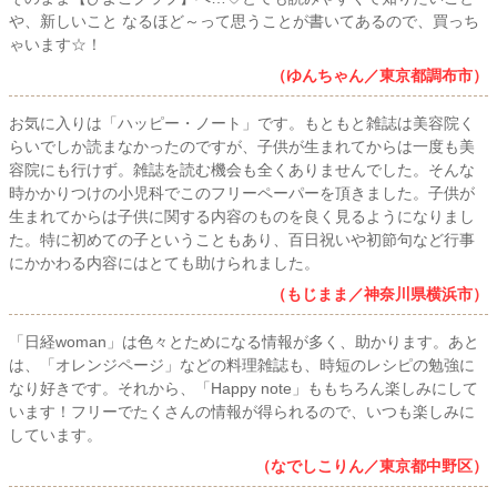
や、新しいこと なるほど～って思うことが書いてあるので、買っち
ゃいます☆！
（ゆんちゃん／東京都調布市）
お気に入りは「ハッピー・ノート」です。もともと雑誌は美容院く
らいでしか読まなかったのですが、子供が生まれてからは一度も美
容院にも行けず。雑誌を読む機会も全くありませんでした。そんな
時かかりつけの小児科でこのフリーペーパーを頂きました。子供が
生まれてからは子供に関する内容のものを良く見るようになりまし
た。特に初めての子ということもあり、百日祝いや初節句など行事
にかかわる内容にはとても助けられました。
（もじまま／神奈川県横浜市）
「日経woman」は色々とためになる情報が多く、助かります。あと
は、「オレンジページ」などの料理雑誌も、時短のレシピの勉強に
なり好きです。それから、「Happy note」ももちろん楽しみにして
います！フリーでたくさんの情報が得られるので、いつも楽しみに
しています。
（なでしこりん／東京都中野区）