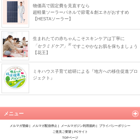
物価高で固定費を見直すなら
超軽量ソーラーパネルで節電＆創エネがおすすめ
【HESTAソーラー】
生まれたての赤ちゃんこそスキンケアは丁寧に
※
「セラミドケア」
ですこやかなお肌を保ちましょう
【花王】
ミキハウス子育て総研による『地方への移住促進プロ
ジェクト』
メニュー
メルマガ登録
|
メルマガ配信停止
|
メールマガジン利用規約
|
プライバシーポリシー
ご意見ご要望
|
PCサイト
TOPページ