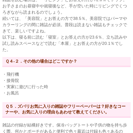
お子さまのお昼寝中や就寝後など、手が空いた時にリビングでくつ
ろぎながら読まれるのでしょう。
続いては、「美容院」とお答えの方で38.5％。美容院ではパーマや
カラーリングの間に雑誌が必須。普段は読まない雑誌もチェックで
きて、楽しいですよね。
以下は、寝る前に読む「寝室」とお答えの方が23.6％、立ち読みや
試し読みスペースなどで読む「本屋」とお答えの方が20.1％でし
た。
Ｑ４-２．その他の場合はどこですか？
・飛行機
・接骨院
・実家に遊びに行った時
・お風呂
Ｑ５．ズバリお気に入りの雑誌やフリーペーパーは？好きなコー
ナーや、お気に入りの理由もあわせて教えてください。
雑誌の付録が結構好きです。保冷バッグトートや子供の物を持ち歩
く際、何かとポーチがあると便利で色々最近は付録も色々あるの