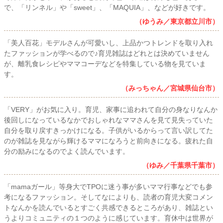
で、「リンネル」や「sweet」、「MAQUIA」、などが好きです。
（ゆうみ／東京都立川市）
「美人百花」モデルさんが可愛いし、上品かつトレンドを取り入れ
たファッションが学べるので♪育児雑誌はどれとは決めていません
が、離乳食レシピやママコーデなどを特集している物を見ていま
す。
（みっちゃん／宮城県仙台市）
「VERY」がお気に入り。育児、家事に追われて自分の身なりなんか
後回しになっているなかでおしゃれなママさんを見て見失っていた
自分を取り戻すきっかけになる。子供がいるからって言い訳してた
のが雑誌を見ながら輝けるママになろうと前向きになる。疲れた自
分の励みになるのでよく読んでいます。
（ゆみ／千葉県千葉市）
「mamaガール」等身大でTPOに迷う事が多いママ行事などでも参
考になるファッション。そしてなによりも、読者の育児大変コメン
トなんかを読んでいるとすごく共感できるところがあり、雑誌とい
うよりコミュニティの１つのように感じています。育休中は世界が