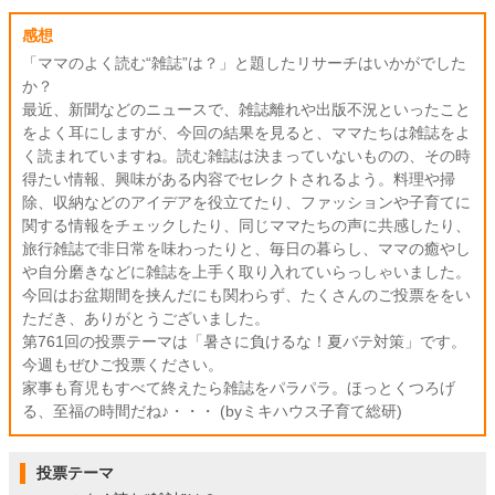
感想
「ママのよく読む“雑誌”は？」と題したリサーチはいかがでした
か？
最近、新聞などのニュースで、雑誌離れや出版不況といったこと
をよく耳にしますが、今回の結果を見ると、ママたちは雑誌をよ
く読まれていますね。読む雑誌は決まっていないものの、その時
得たい情報、興味がある内容でセレクトされるよう。料理や掃
除、収納などのアイデアを役立てたり、ファッションや子育てに
関する情報をチェックしたり、同じママたちの声に共感したり、
旅行雑誌で非日常を味わったりと、毎日の暮らし、ママの癒やし
や自分磨きなどに雑誌を上手く取り入れていらっしゃいました。
今回はお盆期間を挟んだにも関わらず、たくさんのご投票ををい
ただき、ありがとうございました。
第761回の投票テーマは「暑さに負けるな！夏バテ対策」です。
今週もぜひご投票ください。
家事も育児もすべて終えたら雑誌をパラパラ。ほっとくつろげ
る、至福の時間だね♪・・・ (byミキハウス子育て総研)
投票テーマ