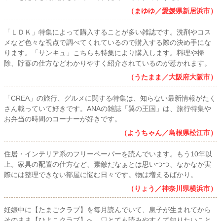
（まゆゆ／愛媛県新居浜市）
「ＬＤＫ」特集によって購入することが多い雑誌です。洗剤やコス
メなど色々な視点で調べてくれているので購入する際の決め手にな
ります。「サンキュ」こちらも特集により購入します。料理や掃
除、貯蓄の仕方などわかりやすく紹介されているのが惹かれます。
（うたまま／大阪府大阪市）
「CREA」の旅行、グルメに関する特集は、知らない最新情報がたく
さん載っていて好きです。ANAの雑誌「翼の王国」は、旅行特集や
お弁当の時間のコーナーが好きです。
（ようちゃん／島根県松江市）
住居・インテリア系のフリーペーパーを読んでいます。もう10年以
上。家具の配置の仕方など、素敵だなぁとは思いつつ、なかなか実
際には整理できない部屋に悩む日々です。物は増えるばかり。
（りょう／神奈川県横浜市）
妊娠中に【たまごクラブ】を毎月読んでいて、息子が生まれてから
そのまま【ひよこクラブ】へ…♡とても読みやすくて知りたいこと