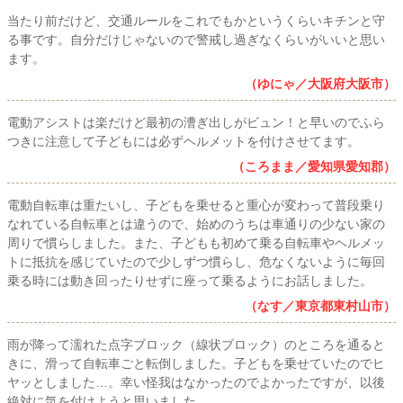
当たり前だけど、交通ルールをこれでもかというくらいキチンと守
る事です。自分だけじゃないので警戒し過ぎなくらいがいいと思い
ます。
（ゆにゃ／大阪府大阪市）
電動アシストは楽だけど最初の漕ぎ出しがビュン！と早いのでふら
つきに注意して子どもには必ずヘルメットを付けさせてます。
（ころまま／愛知県愛知郡）
電動自転車は重たいし、子どもを乗せると重心が変わって普段乗り
なれている自転車とは違うので、始めのうちは車通りの少ない家の
周りで慣らしました。また、子どもも初めて乗る自転車やヘルメッ
トに抵抗を感じていたので少しずつ慣らし、危なくないように毎回
乗る時には動き回ったりせずに座って乗るようにお話しました。
（なす／東京都東村山市）
雨が降って濡れた点字ブロック（線状ブロック）のところを通ると
きに、滑って自転車ごと転倒しました。子どもを乗せていたのでヒ
ヤッとしました…。幸い怪我はなかったのでよかったですが、以後
絶対に気を付けようと思いました。