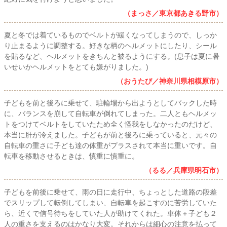
（まっさ／東京都あきる野市）
夏と冬では着ているものでベルトが緩くなってしまうので、しっか
り止まるように調整する。好きな柄のヘルメットにしたり、シール
を貼るなど、ヘルメットをきちんと被るようにする。(息子は夏に暑
いせいかヘルメットをとても嫌がりました。)
（おうたび／神奈川県相模原市）
子どもを前と後ろに乗せて、駐輪場から出ようとしてバックした時
に、バランスを崩して自転車が倒れてしまった。二人ともヘルメッ
トをつけてベルトをしていたため全く怪我をしなかったのだけど、
本当に肝が冷えました。子どもが前と後ろに乗っていると、元々の
自転車の重さに子ども達の体重がプラスされて本当に重いです。自
転車を移動させるときは、慎重に慎重に。
（るる／兵庫県明石市）
子どもを前後に乗せて、雨の日に走行中、ちょっとした道路の段差
でスリップして転倒してしまい、自転車を起こすのに苦労していた
ら、近くで信号待ちをしていた人が助けてくれた。車体＋子ども２
人の重さを支えるのはかなり大変。それからは細心の注意を払って