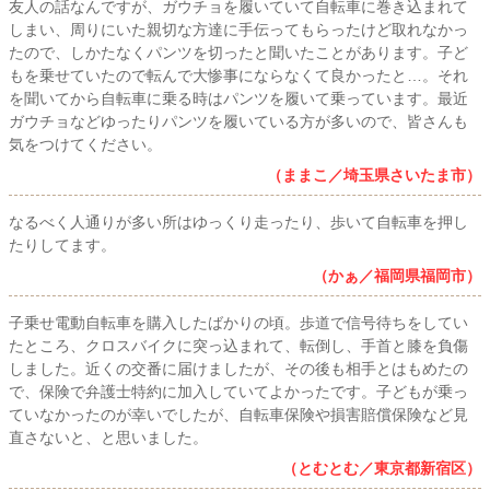
友人の話なんですが、ガウチョを履いていて自転車に巻き込まれて
しまい、周りにいた親切な方達に手伝ってもらったけど取れなかっ
たので、しかたなくパンツを切ったと聞いたことがあります。子ど
もを乗せていたので転んで大惨事にならなくて良かったと…。それ
を聞いてから自転車に乗る時はパンツを履いて乗っています。最近
ガウチョなどゆったりパンツを履いている方が多いので、皆さんも
気をつけてください。
（ままこ／埼玉県さいたま市）
なるべく人通りが多い所はゆっくり走ったり、歩いて自転車を押し
たりしてます。
（かぁ／福岡県福岡市）
子乗せ電動自転車を購入したばかりの頃。歩道で信号待ちをしてい
たところ、クロスバイクに突っ込まれて、転倒し、手首と膝を負傷
しました。近くの交番に届けましたが、その後も相手とはもめたの
で、保険で弁護士特約に加入していてよかったです。子どもが乗っ
ていなかったのが幸いでしたが、自転車保険や損害賠償保険など見
直さないと、と思いました。
（とむとむ／東京都新宿区）