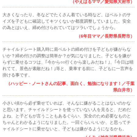
（やえはるママ／愛知県大府市）
大きくなったり、冬などでたくさん着ている時など、はベルトのサ
イズを子どもに確認してキツくないか都度調整していました。安全
の為とはいえ、締め付けられていてはツラいでしょうから。
（6年目ママ／長野県長野市）
チャイルドシート購入時に肩ベルトの締め付けを子どもが嫌がらな
いか？締め付けの調整は簡単か？が気になりました。子どもを嫌が
らずに乗せるコツは、｢今から○○行くから楽しみだね！｣、｢今日は晴
れてて、景色が素敵だね！｣等と、乗車する前に、子どもに一言声を
掛ける事です。
（ハッピー・ノートさんの記事、面白く、勉強になります！／千葉
県白井市）
小さい頃から必ず乗せていれば、そんなに嫌がることはないのかな
と思います。チャイルドシートを使っていない人を見ると、だめだ
よね、と子どもが言うこともあるぐらい、安全のため必要なものと
ちゃんとわかるようになりました。一回ぐらいいいか、と思ってチ
ャイルドシートに乗せないと、子どもは嫌がるようになるかも。