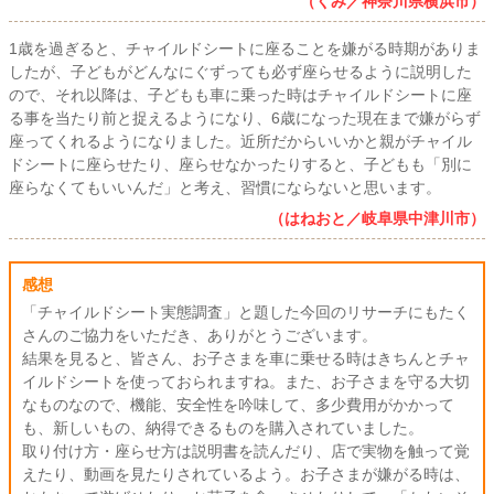
（くみ／神奈川県横浜市）
1歳を過ぎると、チャイルドシートに座ることを嫌がる時期がありま
したが、子どもがどんなにぐずっても必ず座らせるように説明した
ので、それ以降は、子どもも車に乗った時はチャイルドシートに座
る事を当たり前と捉えるようになり、6歳になった現在まで嫌がらず
座ってくれるようになりました。近所だからいいかと親がチャイル
ドシートに座らせたり、座らせなかったりすると、子どもも「別に
座らなくてもいいんだ」と考え、習慣にならないと思います。
（はねおと／岐阜県中津川市）
感想
「チャイルドシート実態調査」と題した今回のリサーチにもたく
さんのご協力をいただき、ありがとうございます。
結果を見ると、皆さん、お子さまを車に乗せる時はきちんとチャ
イルドシートを使っておられますね。また、お子さまを守る大切
なものなので、機能、安全性を吟味して、多少費用がかかって
も、新しいもの、納得できるものを購入されていました。
取り付け方・座らせ方は説明書を読んだり、店で実物を触って覚
えたり、動画を見たりされているよう。お子さまが嫌がる時は、