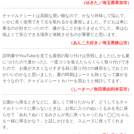
（ゆきた／埼玉県草加市）
チャイルドシートは高額な買い物なので、かなり吟味して悩んで、
いかに長く使用できて元を取れるかを重視しました。子どもは車に
乗るのが好きだったので、嫌がることがありませんでした。車は心
地よくて安心できる場所と体験させるのが重要だと思います。
（あんこ大好き／埼玉県狭山市）
説明書やYouTubeを見ても最初の取り付けは苦戦しました(しかも夏
につけたので暑かった)。一度コツを覚えたららくらく取り付けでき
たので、お腹が大きくなりすぎる前に取り付けの練習をしておくの
がいいのかなと思いました。夏の時期はシートも熱くなって嫌がる
そうなので、チャイルドシートカバーを買おうと検討してます。
（しーさー／秋田県由利本荘市）
公園から帰るときなどに、楽しくて帰りたがらず、どうしてもチャ
イルドシートに乗らないときは、お気に入りのぬいぐるみを先に座
らせて「あれ？ぬいぐるみさんが先に座っちゃったね！◯◯ちゃん
も一緒に帰るかな？」と話しかけると、スムーズに座ってくれま
す。