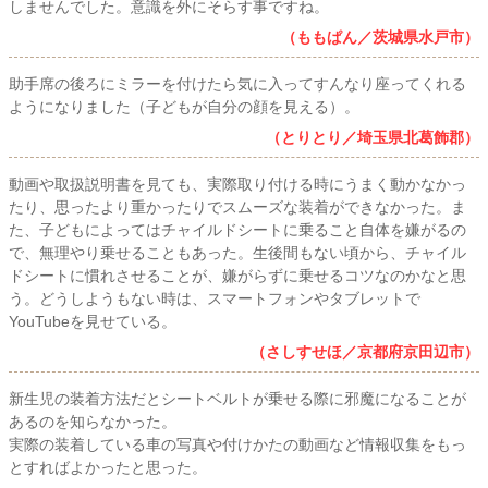
しませんでした。意識を外にそらす事ですね。
（ももぱん／茨城県水戸市）
助手席の後ろにミラーを付けたら気に入ってすんなり座ってくれる
ようになりました（子どもが自分の顔を見える）。
（とりとり／埼玉県北葛飾郡）
動画や取扱説明書を見ても、実際取り付ける時にうまく動かなかっ
たり、思ったより重かったりでスムーズな装着ができなかった。ま
た、子どもによってはチャイルドシートに乗ること自体を嫌がるの
で、無理やり乗せることもあった。生後間もない頃から、チャイル
ドシートに慣れさせることが、嫌がらずに乗せるコツなのかなと思
う。どうしようもない時は、スマートフォンやタブレットで
YouTubeを見せている。
（さしすせほ／京都府京田辺市）
新生児の装着方法だとシートベルトが乗せる際に邪魔になることが
あるのを知らなかった。
実際の装着している車の写真や付けかたの動画など情報収集をもっ
とすればよかったと思った。