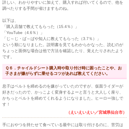
詳しい、わかりやすいに加えて、購入すれば付いてくるので、他を
調べたりする手間が省けますものね。
以下は、
「購入店舗で教えてもらった（15.4％）」
「YouTube（4.6％）」
「じ～じ・ば～ばや知人に教えてもらった（3.7％）」
という順になりました。説明書を見てもわからかなった、読むのが
ちょっと面倒な場合は他で方法を確認したり、覚えたりされたよう
です。
Ｑ６．チャイルドシート購入時や取り付け時に困ったことや、お
子さまが嫌がらずに乗せるコツがあれば教えてください。
息子はベルトを締めるのを嫌がっていたのですが、仮面ライダーが
好きだったので、かっこよく変身するよーと言うと大人しく座り、
かちっとベルトを締めてくれるようになりました。ヒーロー強しで
す！
（えいえいえい／宮城県仙台市）
手におやつを持たせて食べている最中には取り付けるのに、苦労は