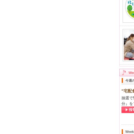
W
今週
"宅配
抽選で
分』を
Wee