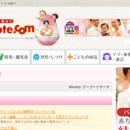
ト.com！
事
Weekly ゴーゴーリサーチ
力でとっておきの瞬間をコンテンツ化
」&「編集」してくれるスグレモノ【雲云テクノロジー】
て開発され、現在では150ヵ国の家庭で愛用されている「…
アは丁寧に