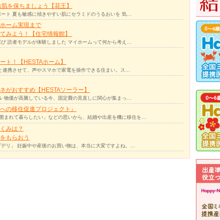
お肌を保ちましょう【花王】
ート 夏も敏感に傾きやすい肌にセラミドのうるおいを 気…
ホーム実現まで
ってみよう！【住宅情報館】
び 読者モデルが体験しました マイホームって何から考え…
ト！【HESTAホーム】
リと連携させて、声やスマホで家電を操作できる住まい。ス…
ネがおすすめ【HESTAソーラー】
ル 物価が高騰している今、固定費の見直しに関心が集まっ…
への移住促進プロジェクト』
囲まれて暮らしたい」などの思いから、結婚や出産を機に移住を…
くみは？
をもらおう
デリ」 妊娠中や産後のお買い物は、本当に大変ですよね。…