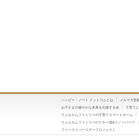
ハッピー・ノート ドットコムとは
メルマガ登
お子さまの健やかな未来を応援する会
子育て
ウェルカムファミリーの子育てスマートホーム
ウェルカムファミリーのスキー場&スノーパーク
ファーストバースデープロジェクト