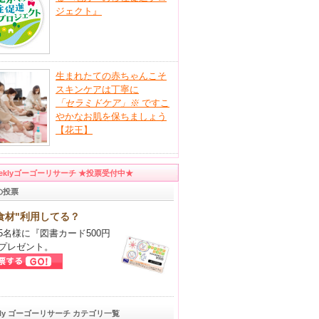
ジェクト』
生まれたての赤ちゃんこそ
スキンケアは丁寧に
「セラミドケア」
※
ですこ
やかなお肌を保ちましょう
【花王】
eeklyゴーゴーリサーチ ★投票受付中★
の投票
食材"利用してる？
5名様に『図書カード500円
プレゼント。
kly ゴーゴーリサーチ カテゴリ一覧