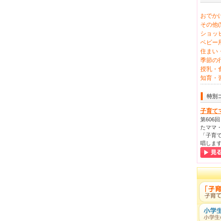
おでかけ
その他(5
ショッピ
ベビー用
住まい・
季節の行
授乳・食
知育・習
特別
子育て
第606
たママ・
「子育て
唱しま