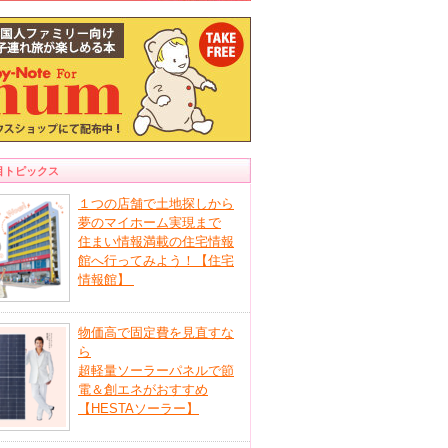
目トピックス
１つの店舗で土地探しから
夢のマイホーム実現まで
住まい情報満載の住宅情報
館へ行ってみよう！【住宅
情報館】
物価高で固定費を見直すな
ら
超軽量ソーラーパネルで節
電＆創エネがおすすめ
【HESTAソーラー】