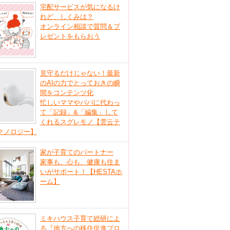
宅配サービスが気になるけ
れど、しくみは？
オンライン相談で質問＆プ
レゼントをもらおう
見守るだけじゃない！最新
のAIの力でとっておきの瞬
間をコンテンツ化
忙しいママやパパに代わっ
て「記録」&「編集」して
くれるスグレモノ【雲云テ
クノロジー】
家が子育てのパートナー
家事も、心も、健康も住ま
いがサポート！【HESTAホ
ーム】
ミキハウス子育て総研によ
る『地方への移住促進プロ