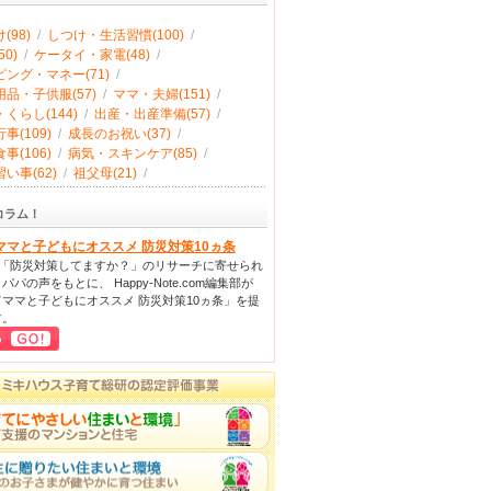
(98)
/
しつけ・生活習慣(100)
/
0)
/
ケータイ・家電(48)
/
ング・マネー(71)
/
品・子供服(57)
/
ママ・夫婦(151)
/
くらし(144)
/
出産・出産準備(57)
/
事(109)
/
成長のお祝い(37)
/
事(106)
/
病気・スキンケア(85)
/
い事(62)
/
祖父母(21)
/
コラム！
ママと子どもにオススメ 防災対策10ヵ条
回「防災対策してますか？」のリサーチに寄せられ
パパの声をもとに、 Happy-Note.com編集部が
ママと子どもにオススメ 防災対策10ヵ条」を提
す。