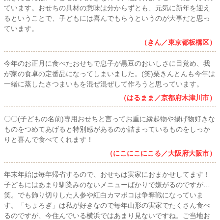
ています。おせちの具材の意味は分からずとも、元気に新年を迎え
るということで、子どもには喜んでもらうというのが大事だと思っ
ています。
（きん／東京都板橋区）
今年のお正月に食べたおせちで息子が黒豆のおいしさに目覚め、我
が家の食卓の定番品になってしまいました。(笑)栗きんとんも今年は
一緒に蒸したさつまいもを混ぜ混ぜして作ろうと思っています。
（はるまま／京都府木津川市）
〇〇(子どもの名前)専用おせちと言ってお重に縁起物や揚げ物好きな
ものをつめてあげると特別感があるのか詰まっているものをしっか
りと喜んで食べてくれます！
（にこにこにこる／大阪府大阪市）
年末年始は毎年帰省するので、おせちは実家におまかせしてます！
子どもにはあまり馴染みのないメニューばかりで嫌がるのですが…
笑。でも飾り切りした人参や紅白カマボコは争奪戦になっていま
す。「ちょろぎ」は私が好きなので毎年山形の実家でたくさん食べ
るのですが、今住んでいる横浜ではあまり見ないですね。ご当地お