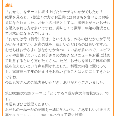
感想
「おせち」をテーマに取り上げたサーチはいかがでしたか？
結果を見ると、7割近くの方がお正月にはおせちを食べるとお答
えになられました。おせちの用意としては、出来上がったおせち
を購入される方が多いですね。美味しくて豪華、年始の贅沢とし
てお求めになるのでしょう。
「おせちは母（義母）任せ」という方も。作るのはなかなか手間
がかかりますが、お家の味を、孫といただけるのは良いですね。
おせちはお子さまにはなかなか食べにくい品が多いので、エビフ
ライや唐揚げといったお子さまの大好きなメニューをお重に詰め
て用意するという方がたくさん。ただ、おせちを通じて日本の伝
統を伝えたいという声も聞かれました。料理の内容は変わって
も、家族揃って年の始まりをお祝いすることは大切にしてきたい
ですね。
今回も皆さんのご協力をいただき、ありがとうございました。
第1092回の投票テーマは「どうする？我が家の年賀状2025」で
す。
今週もぜひご投票ください。
おせちの一品一品の意味を一緒に学んだら、さあ楽しいお正月の
宴のスタート♪・・・ (byミキハウス子育て総研)