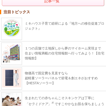
記事一覧
注目トピックス
ミキハウス子育て総研による『地方への移住促進プロ
ジェクト』
１つの店舗で土地探しから夢のマイホーム実現まで
住まい情報満載の住宅情報館へ行ってみよう！【住宅
情報館】
物価高で固定費を見直すなら
超軽量ソーラーパネルで節電＆創エネがおすすめ
【HESTAソーラー】
生まれたての赤ちゃんこそスキンケアは丁寧に
※
「セラミドケア」
ですこやかなお肌を保ちましょう