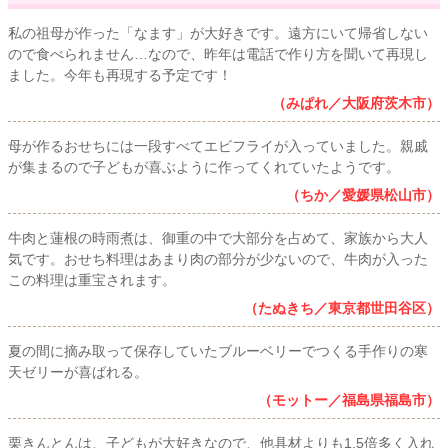
私の祖母が作った「なます」が大好きです。遠方にいて帰省しない
ので食べられません…なので、昨年は電話で作り方を聞いて再現し
ました。今年も再現する予定です！
（みぱれ／大阪府茨木市）
母が作るおせちには一段すべてエビフライが入っていました。親戚
が集まるので子どもが喜ぶように作ってくれていたようです。
（ちか／愛媛県松山市）
牛肉と蓮根の時雨煮は、御重の中で大部分を占めて、家族から大人
気です。おせち料理はあまり肉の部分が少ないので、牛肉が入った
この料理は重宝されます。
（たぬきち／東京都世田谷区）
夏の間に摘み取って保存していたブルーベリーでつくる手作りの寒
天ゼリーが喜ばれる。
（モットー／福島県福島市）
栗きんとんは、子どもが大好きなので、他具材よりも1.5倍多く入れ