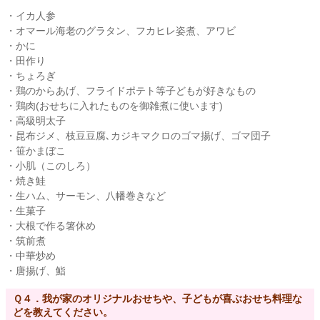
・イカ人参
・オマール海老のグラタン、フカヒレ姿煮、アワビ
・かに
・田作り
・ちょろぎ
・鶏のからあげ、フライドポテト等子どもが好きなもの
・鶏肉(おせちに入れたものを御雑煮に使います)
・高級明太子
・昆布ジメ、枝豆豆腐､カジキマクロのゴマ揚げ、ゴマ団子
・笹かまぼこ
・小肌（このしろ）
・焼き鮭
・生ハム、サーモン、八幡巻きなど
・生菓子
・大根で作る箸休め
・筑前煮
・中華炒め
・唐揚げ、鮨
Ｑ４．我が家のオリジナルおせちや、子どもが喜ぶおせち料理な
どを教えてください。