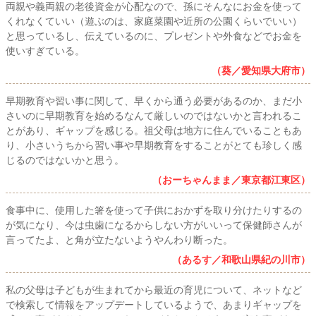
両親や義両親の老後資金が心配なので、孫にそんなにお金を使って
くれなくていい（遊ぶのは、家庭菜園や近所の公園くらいでいい）
と思っているし、伝えているのに、プレゼントや外食などでお金を
使いすぎている。
（葵／愛知県大府市）
早期教育や習い事に関して、早くから通う必要があるのか、まだ小
さいのに早期教育を始めるなんて厳しいのではないかと言われるこ
とがあり、ギャップを感じる。祖父母は地方に住んでいることもあ
り、小さいうちから習い事や早期教育をすることがとても珍しく感
じるのではないかと思う。
（おーちゃんまま／東京都江東区）
食事中に、使用した箸を使って子供におかずを取り分けたりするの
が気になり、今は虫歯になるからしない方がいいって保健師さんが
言ってたよ、と角が立たないようやんわり断った。
（あるす／和歌山県紀の川市）
私の父母は子どもが生まれてから最近の育児について、ネットなど
で検索して情報をアップデートしているようで、あまりギャップを