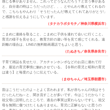
感じる事がありません。これってどうなんだろう？と言う事がある
と、自分達の時はこうだったけど、、、とやんわり教えてくれるの
で、こちらもやんわり「そうだったんだ!教えてくれてありがとう!」
と感謝を伝えるようにしています。
（タナカラボタモチ／神奈川県横浜市）
こまめに連絡を取ること、こまめに子供を連れて会いに行くこと。
育児の様子を見せると、教育方針の違い等を見て感じてくれる。遠
距離の場合は、LINEの無料動画通話でもよいと思う。
（たぬきち／奈良県奈良市）
子育て雑誌を見せたり、アカチャンホンポなどのお店に連れて行
き、最近の育児事情に触れさせている。【令和の育児と昭和の育児
は違う】と毎度のように伝えている。
（まゆちゃん／埼玉県朝霞市）
昔はこうだったのよ～とよく言われます。私が赤ちゃんの頃はそう
だったんだね～と、聞き流すことが多いです。今はこうだから！と
祖父母に説明したところで、過去の事実は変わらないですし、祖父
母を無闇に傷つけたくもありません。育児に正解もないと思うの