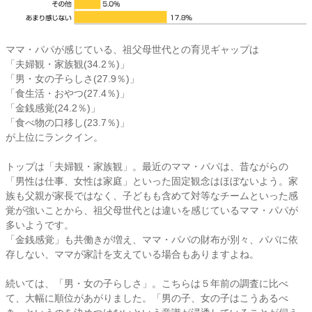
ママ・パパが感じている、祖父母世代との育児ギャップは
「夫婦観・家族観(34.2％)」
「男・女の子らしさ(27.9％)」
「食生活・おやつ(27.4％)」
「金銭感覚(24.2％)」
「食べ物の口移し(23.7％)」
が上位にランクイン。
トップは「夫婦観・家族観」。最近のママ・パパは、昔ながらの
「男性は仕事、女性は家庭」といった固定観念はほぼないよう。家
族も父親が家長ではなく、子どもも含めて対等なチームといった感
覚が強いことから、祖父母世代とは違いを感じているママ・パパが
多いようです。
「金銭感覚」も共働きが増え、ママ・パパの財布が別々、パパに依
存しない、ママが家計を支えている場合もありますよね。
続いては、「男・女の子らしさ」。こちらは５年前の調査に比べ
て、大幅に順位があがりました。「男の子、女の子はこうあるべ