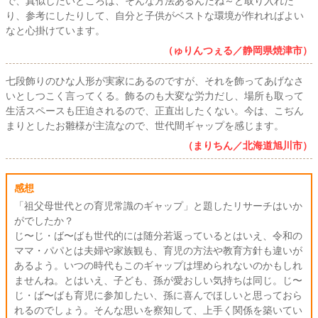
で、真似したいところは、そんな方法あるんだね～と取り入れた
り、参考にしたりして、自分と子供がベストな環境が作れればよい
なと心掛けています。
（ゅりんつぇる／静岡県焼津市）
七段飾りのひな人形が実家にあるのですが、それを飾ってあげなさ
いとしつこく言ってくる。飾るのも大変な労力だし、場所も取って
生活スペースも圧迫されるので、正直出したくない。今は、こぢん
まりとしたお雛様が主流なので、世代間ギャップを感じます。
（まりちん／北海道旭川市）
感想
「祖父母世代との育児常識のギャップ」と題したリサーチはいか
がでしたか？
じ〜じ・ば〜ばも世代的には随分若返っているとはいえ、令和の
ママ・パパとは夫婦や家族観も、育児の方法や教育方針も違いが
あるよう。いつの時代もこのギャップは埋められないのかもしれ
ませんね。とはいえ、子ども、孫が愛おしい気持ちは同じ。じ〜
じ・ば〜ばも育児に参加したい、孫に喜んでほしいと思っておら
れるのでしょう。そんな思いを察知して、上手く関係を築いてい