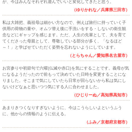
が、今はみんなそれぞれ遊んでいいと変化してきたと思う。
（ゆりかれな／兵庫県三田市）
私は大雑把、義祖母は細かい方なので、例えば旅行に持っていく子
供用の荷物の量や、オムツ替え後に手洗いをする・しないの衛生観
念などにギャップを感じます。ただ、人生の先輩として、夫を育て
てくださった母親として、尊敬している部分が多く、「なるほど
～！」と学ばせていただく姿勢を忘れないようにしています。
（とらちゃん／愛知県名古屋市）
お宮参りや初節句で六曜(仏滅や赤口)を気にすることです。義母が気
になるようだったので前もって決めていた日時を変更することにな
りました。そこまで気にしていたら日常が回らないから私は気にし
ないけどなぁと思いつつ気にする人に合わせました。
（ひじりーぬ／高知県高知市）
あまりきつくなりすぎないように、今はこうらしいよというふう
に、他からの情報のように伝える。
（ふみ／京都府京都市）