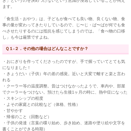
き」というのを決めつけないという意識が浸透していることが伺え
ます。
「食生活・おやつ」は、子どもが食べても良い物、良くない物、食
事の量が変わってきたりしているので、じ〜じ・ば〜ばが何でも食
べさせたりするのには抵抗を感じてしまうのでは。「食べ物の口移
し」も今は厳禁ですよね。
Ｑ１-２．その他の場合はどんなことですか？
・おにぎりを作ってくださったのですが、手で握っていてとても気
になりました！
・きょうだい（子供）年の差の感覚。近いと大変で離すと楽と言わ
れる
・クーラー等の温度調整。昔はつけなかったようで、車内や、部屋
でクーラーをつけない。預けたら生後1ヶ月の時に、熱中症になった
・スキンシップの程度
・よその家庭との比較など（体格、性格）
・甘やかす
・帰省のこと（回数など）
・子供の発達（言葉の喋り始め、歩き始め、迷路や塗り絵や文字を
書くことができる時期）