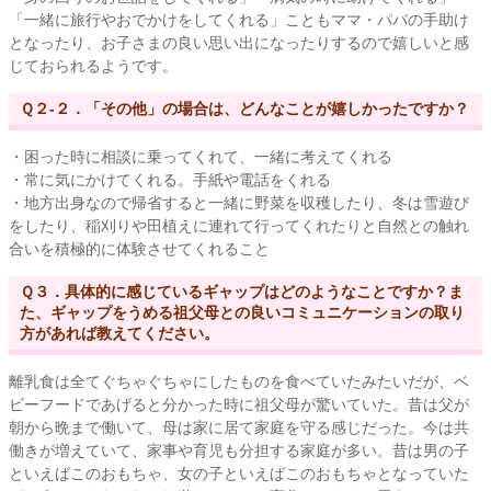
「一緒に旅行やおでかけをしてくれる」こともママ・パパの手助け
となったり、お子さまの良い思い出になったりするので嬉しいと感
じておられるようです。
Ｑ２-２．「その他」の場合は、どんなことが嬉しかったですか？
・困った時に相談に乗ってくれて、一緒に考えてくれる
・常に気にかけてくれる。手紙や電話をくれる
・地方出身なので帰省すると一緒に野菜を収穫したり、冬は雪遊び
をしたり、稲刈りや田植えに連れて行ってくれたりと自然との触れ
合いを積極的に体験させてくれること
Ｑ３．具体的に感じているギャップはどのようなことですか？ま
た、ギャップをうめる祖父母との良いコミュニケーションの取り
方があれば教えてください。
離乳食は全てぐちゃぐちゃにしたものを食べていたみたいだが、ベ
ビーフードであげると分かった時に祖父母が驚いていた。昔は父が
朝から晩まで働いて、母は家に居て家庭を守る感じだった。今は共
働きが増えていて、家事や育児も分担する家庭が多い。昔は男の子
といえばこのおもちゃ、女の子といえばこのおもちゃとなっていた