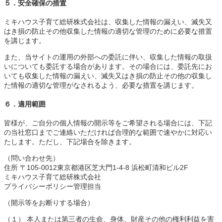
５．安全確保の措置
ミキハウス子育て総研株式会社は、収集した情報の漏えい、滅失又
はき損の防止その他収集した情報の適切な管理のために必要な措置
を講じます。
また、当サイトの運用の外部への委託に伴い、収集した情報の取扱
いについても委託する場合があります。その場合には、委託先にお
いても収集した情報の漏えい、滅失又はき損の防止その他の収集し
た情報の適切な管理がなされるよう、必要な措置を講じます。
６．適用範囲
皆様が、ご自分の個人情報の開示等をご希望される場合には、下記
の当社窓口までご連絡いただければ合理的な範囲で速やかに対応い
たします。ただし、下記場合を除きます。
（問い合わせ先）
住所 〒105-0012東京都港区芝大門1-4-8 浜松町清和ビル2F
ミキハウス子育て総研株式会社
プライバシーポリシー管理担当
（開示等をお断りする場合）
（１） 本人または第三者の生命、身体、財産その他の権利利益を害