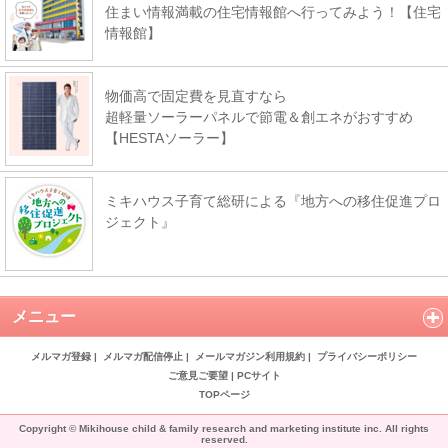
住まい情報満載の住宅情報館へ行ってみよう！【住宅
情報館】
物価高で固定費を見直すなら
超軽量ソーラーパネルで節電＆創エネがおすすめ
【HESTAソーラー】
ミキハウス子育て総研による『地方への移住促進プロ
ジェクト』
メニュー
メルマガ登録
|
メルマガ配信停止
|
メールマガジン利用規約
|
プライバシーポリシー
ご意見ご要望
|
PCサイト
TOPページ
Copyright © Mikihouse child & family research and marketing institute inc. All rights
reserved.