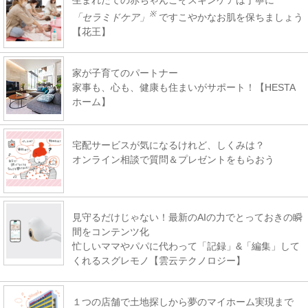
生まれたての赤ちゃんこそスキンケアは丁寧に
※
「セラミドケア」
ですこやかなお肌を保ちましょう
【花王】
家が子育てのパートナー
家事も、心も、健康も住まいがサポート！【HESTA
ホーム】
宅配サービスが気になるけれど、しくみは？
オンライン相談で質問＆プレゼントをもらおう
見守るだけじゃない！最新のAIの力でとっておきの瞬
間をコンテンツ化
忙しいママやパパに代わって「記録」&「編集」して
くれるスグレモノ【雲云テクノロジー】
１つの店舗で土地探しから夢のマイホーム実現まで