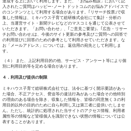
達成する上において利用します。また、「お悩み相談」において記
入されたご質問はハッピー･ノート ドットコムのお悩みアドバイスで
のコンテンツとして利用する場合があります。｢リサーチ投票｣で収
集した情報は、ミキハウス子育て総研株式会社にて集計・分析の
上、当運営サイト・新聞テレビなどのマスコミを通じて公表させて
いただきます。「お問い合わせ」、｢ご意見ご要望｣、｢広告・リサー
チお問い合わせ｣は、今後のサイト更新の参考及びご質問への回答で
の利用並びに回答のための参考として利用させていただきます。な
お「メールアドレス」については、返信用の宛先として利用しま
す。
（４） また、上記利用目的の他、サービス・アンケート等により個
別に利用目的等を定める場合があります。
４．利用及び提供の制限
ミキハウス子育て総研株式会社では、法令に基づく開示要請があっ
た場合、不正アクセス、脅迫等の違法行為があった場合その他特別
の理由のある場合を除き、収集した情報を、皆様の同意無く３の利
用目的以外の目的のために自ら利用し又は第三者に提供いたしませ
ん。ただし、統計的に処理された当サイトのアクセス情報、利用者
属性等の情報など皆様個人を識別できない状態の情報については公
表することがあります。