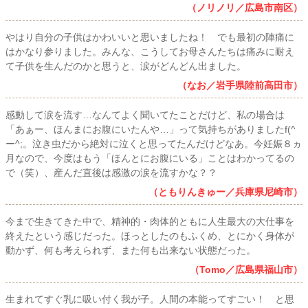
（ノリノリ／広島市南区）
やはり自分の子供はかわいいと思いましたね！ でも最初の陣痛に
はかなり参りました。みんな、こうしてお母さんたちは痛みに耐え
て子供を生んだのかと思うと、涙がどんどん出ました。
（なお／岩手県陸前高田市）
感動して涙を流す…なんてよく聞いてたことだけど、私の場合は
「あぁー、ほんまにお腹にいたんや…」って気持ちがありましたf(^
ー^;。泣き虫だから絶対に泣くと思ってたんだけどなあ。今妊娠８ヵ
月なので、今度はもう「ほんとにお腹にいる」ことはわかってるの
で（笑）、産んだ直後は感激の涙を流すかな？？
（ともりんきゅー／兵庫県尼崎市）
今まで生きてきた中で、精神的・肉体的ともに人生最大の大仕事を
終えたという感じだった。ほっとしたのもふくめ、とにかく身体が
動かず、何も考えられず、また何も出来ない状態だった。
（Tomo／広島県福山市）
生まれてすぐ乳に吸い付く我が子。人間の本能ってすごい！ と思