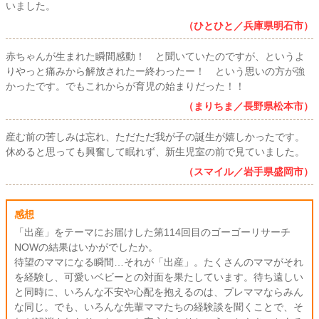
いました。
（ひとひと／兵庫県明石市）
赤ちゃんが生まれた瞬間感動！ と聞いていたのですが、というよ
りやっと痛みから解放されたー終わったー！ という思いの方が強
かったです。でもこれからが育児の始まりだった！！
（まりちま／長野県松本市）
産む前の苦しみは忘れ、ただただ我が子の誕生が嬉しかったです。
休めると思っても興奮して眠れず、新生児室の前で見ていました。
（スマイル／岩手県盛岡市）
感想
「出産」をテーマにお届けした第114回目のゴーゴーリサーチ
NOWの結果はいかがでしたか。
待望のママになる瞬間…それが「出産」。たくさんのママがそれ
を経験し、可愛いベビーとの対面を果たしています。待ち遠しい
と同時に、いろんな不安や心配を抱えるのは、プレママならみん
な同じ。でも、いろんな先輩ママたちの経験談を聞くことで、そ