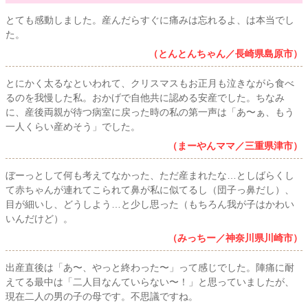
とても感動しました。産んだらすぐに痛みは忘れるよ、は本当でし
た。
（とんとんちゃん／長崎県島原市）
とにかく太るなといわれて、クリスマスもお正月も泣きながら食べ
るのを我慢した私。おかげで自他共に認める安産でした。ちなみ
に、産後両親が待つ病室に戻った時の私の第一声は「あ〜ぁ、もう
一人くらい産めそう」でした。
（まーやんママ／三重県津市）
ぼーっとして何も考えてなかった、ただ産まれたな…としばらくし
て赤ちゃんが連れてこられて鼻が私に似てるし（団子っ鼻だし）、
目が細いし、どうしよう…と少し思った（もちろん我が子はかわい
いんだけど）。
（みっちー／神奈川県川崎市）
出産直後は「あ〜、やっと終わった〜」って感じでした。陣痛に耐
えてる最中は「二人目なんていらない〜！」と思っていましたが、
現在二人の男の子の母です。不思議ですね。