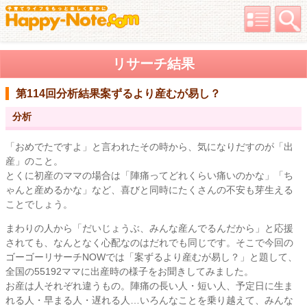
リサーチ結果
第114回分析結果
案ずるより産むが易し？
分析
「おめでたですよ」と言われたその時から、気になりだすのが「出
産」のこと。
とくに初産のママの場合は「陣痛ってどれくらい痛いのかな」「ち
ゃんと産めるかな」など、喜びと同時にたくさんの不安も芽生える
ことでしょう。
まわりの人から「だいじょうぶ、みんな産んでるんだから」と応援
されても、なんとなく心配なのはだれでも同じです。そこで今回の
ゴーゴーリサーチNOWでは「案ずるより産むが易し？」と題して、
全国の55192ママに出産時の様子をお聞きしてみました。
お産は人それぞれ違うもの。陣痛の長い人・短い人、予定日に生ま
れる人・早まる人・遅れる人…いろんなことを乗り越えて、みんな