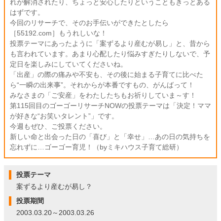
れが解消されたり、ちょっと安心したりということもきっとある
はずです。
今回のリサーチで、そのお手伝いができたとしたら
［55192.com］もうれしいな！
投票テーマにあったように「案ずるより産むが易し」と、昔から
も言われています。あまり心配したり悩みすぎたりしないで、予
定日を楽しみにしていてくださいね。
「出産」の際の痛みや不安も、その後に始まる子育てに比べた
ら“一瞬の出来事”。それからが本番ですもの、がんばって！
みなさまの「ご安産」をわたしたちもお祈りしていま～す！
第115回目のゴーゴーリサーチNOWの投票テーマは「決定！ママ
が好きな“お笑いタレント”」です。
今週もぜひ、ご投票ください。
新しい命と出会った日の「喜び」と「幸せ」…あの日の気持ちを
忘れずに…ゴーゴー育児！（byミキハウス子育て総研）
投票テーマ
案ずるより産むが易し？
投票期間
2003.03.20～2003.03.26