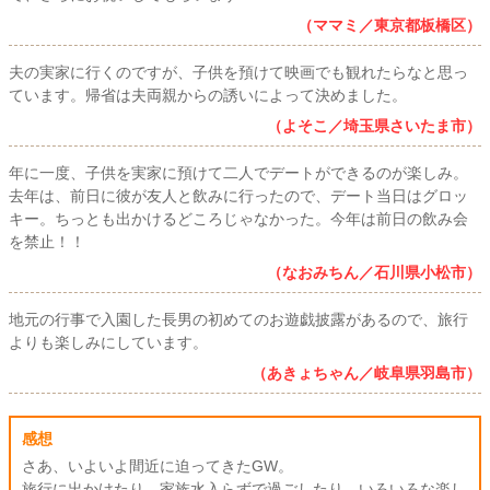
（ママミ／東京都板橋区）
夫の実家に行くのですが、子供を預けて映画でも観れたらなと思っ
ています。帰省は夫両親からの誘いによって決めました。
（よそこ／埼玉県さいたま市）
年に一度、子供を実家に預けて二人でデートができるのが楽しみ。
去年は、前日に彼が友人と飲みに行ったので、デート当日はグロッ
キー。ちっとも出かけるどころじゃなかった。今年は前日の飲み会
を禁止！！
（なおみちん／石川県小松市）
地元の行事で入園した長男の初めてのお遊戯披露があるので、旅行
よりも楽しみにしています。
（あきょちゃん／岐阜県羽島市）
感想
さあ、いよいよ間近に迫ってきたGW。
旅行に出かけたり、家族水入らずで過ごしたり、いろいろな楽し