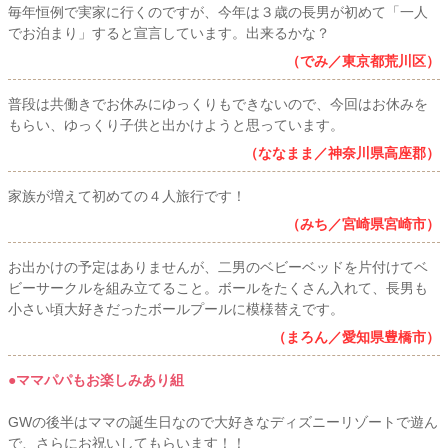
毎年恒例で実家に行くのですが、今年は３歳の長男が初めて「一人
でお泊まり」すると宣言しています。出来るかな？
（でみ／東京都荒川区）
普段は共働きでお休みにゆっくりもできないので、今回はお休みを
もらい、ゆっくり子供と出かけようと思っています。
（ななまま／神奈川県高座郡）
家族が増えて初めての４人旅行です！
（みち／宮崎県宮崎市）
お出かけの予定はありませんが、二男のベビーベッドを片付けてベ
ビーサークルを組み立てること。ボールをたくさん入れて、長男も
小さい頃大好きだったボールプールに模様替えです。
（まろん／愛知県豊橋市）
●ママパパもお楽しみあり組
GWの後半はママの誕生日なので大好きなディズニーリゾートで遊ん
で、さらにお祝いしてもらいます！！