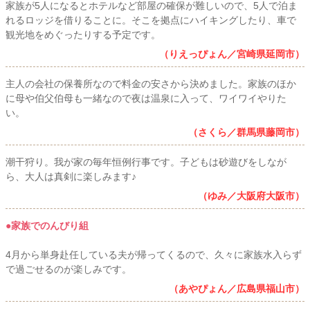
家族が5人になるとホテルなど部屋の確保が難しいので、5人で泊ま
れるロッジを借りることに。そこを拠点にハイキングしたり、車で
観光地をめぐったりする予定です。
（りえっぴょん／宮崎県延岡市）
主人の会社の保養所なので料金の安さから決めました。家族のほか
に母や伯父伯母も一緒なので夜は温泉に入って、ワイワイやりた
い。
（さくら／群馬県藤岡市）
潮干狩り。我が家の毎年恒例行事です。子どもは砂遊びをしなが
ら、大人は真剣に楽しみます♪
（ゆみ／大阪府大阪市）
●家族でのんびり組
4月から単身赴任している夫が帰ってくるので、久々に家族水入らず
で過ごせるのが楽しみです。
（あやぴょん／広島県福山市）