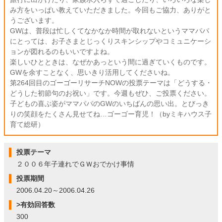
み方をいっぱい教えていただきました。今回もご協力、ありがと
うございます。
GWは、普段は忙しくてなかなか時間が取れないというママパパ
にとっては、お子さまとじっくりスキンシップやコミュニケーシ
ョンが図れるのもいいですよね。
楽しいひとときは、なぜかあっという間に過ぎていくものです。
GWを余すことなく、思いきり活用してくださいね。
第264回目のゴーゴーリサーチNOWの投票テーマは「どうする・
どうした初節句のお祝い」です。今週もぜひ、ご投票ください。
子どもの喜ぶ姿がママパパのGWのいちばんの思い出。とびっき
りの笑顔をたくさん見せてね…ゴーゴー育児！（byミキハウス子
育て総研）
投票テーマ
２００６年子連れでＧＷおでかけ事情
投票期間
2006.04.20～2006.04.26
>有効回答数
300