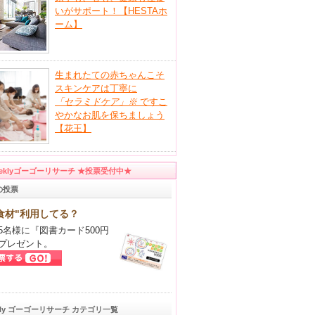
いがサポート！【HESTAホ
ーム】
生まれたての赤ちゃんこそ
スキンケアは丁寧に
「セラミドケア」
※
ですこ
やかなお肌を保ちましょう
【花王】
eeklyゴーゴーリサーチ ★投票受付中★
の投票
食材"利用してる？
5名様に『図書カード500円
プレゼント。
kly ゴーゴーリサーチ カテゴリ一覧