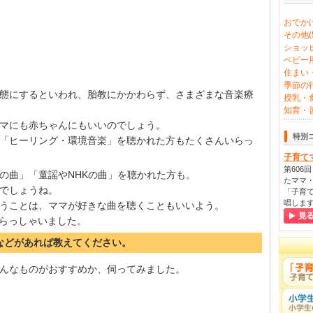
おでかけ
その他(5
ショッピ
ベビー用
住まい・
季節の行
態にするといわれ、胎教にかかわらず、さまざまな音楽療
授乳・食
知育・習
マにも赤ちゃんにもいいのでしょう。
特別
「ヒーリング・環境音楽」を聴かれた方もたくさんいらっ
子育て
第606
の曲」「童謡やNHKの曲」を聴かれた方も。
たママ・
でしょうね。
「子育て
唱しま
うことは、ママが好きな曲を聴くこともいいよう。
いらっしゃいました。
Ｄなどがあれば教えてください。
んなものがおすすめか、伺ってみました。