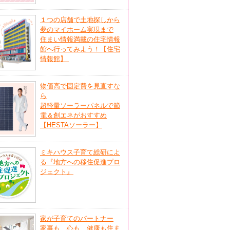
１つの店舗で土地探しから
夢のマイホーム実現まで
住まい情報満載の住宅情報
館へ行ってみよう！【住宅
情報館】
物価高で固定費を見直すな
ら
超軽量ソーラーパネルで節
電＆創エネがおすすめ
【HESTAソーラー】
ミキハウス子育て総研によ
る『地方への移住促進プロ
ジェクト』
家が子育てのパートナー
家事も、心も、健康も住ま