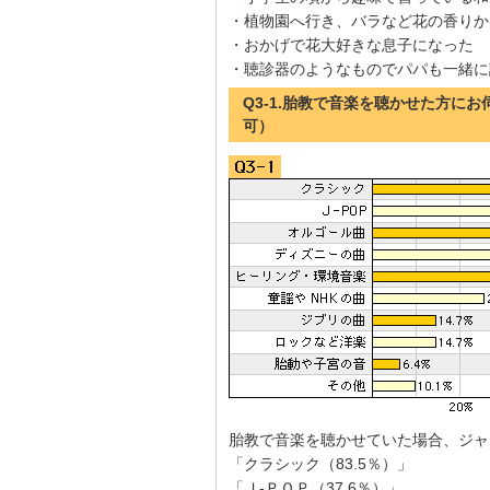
・植物園へ行き、バラなど花の香りか
・おかげで花大好きな息子になった
・聴診器のようなものでパパも一緒に
Q3-1.胎教で音楽を聴かせた方に
可）
胎教で音楽を聴かせていた場合、ジャ
「クラシック（83.5％）」
「Ｊ-ＰＯＰ（37.6％）」