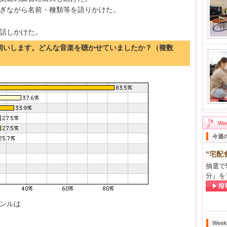
ぎながら名前・種類等を語りかけた。
話しかけた。
お伺いします。どんな音楽を聴かせていましたか？（複数
W
今週
"宅配
抽選で
分』を
ンルは
Wee