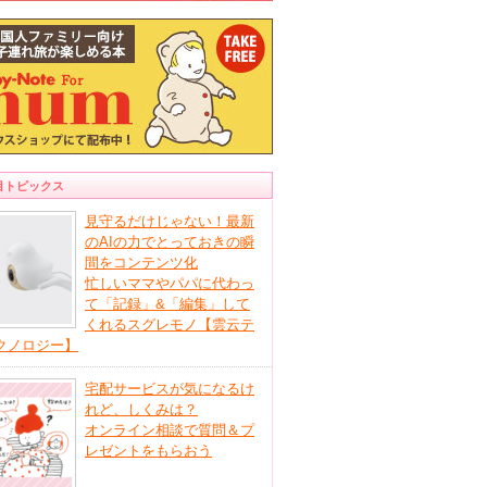
目トピックス
見守るだけじゃない！最新
のAIの力でとっておきの瞬
間をコンテンツ化
忙しいママやパパに代わっ
て「記録」&「編集」して
くれるスグレモノ【雲云テ
クノロジー】
宅配サービスが気になるけ
れど、しくみは？
オンライン相談で質問＆プ
レゼントをもらおう