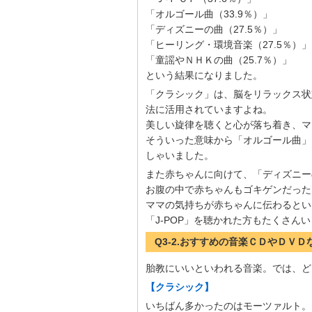
「オルゴール曲（33.9％）」
「ディズニーの曲（27.5％）」
「ヒーリング・環境音楽（27.5％）」
「童謡やＮＨＫの曲（25.7％）」
という結果になりました。
「クラシック」は、脳をリラックス状
法に活用されていますよね。
美しい旋律を聴くと心が落ち着き、マ
そういった意味から「オルゴール曲」
しゃいました。
また赤ちゃんに向けて、「ディズニー
お腹の中で赤ちゃんもゴキゲンだった
ママの気持ちが赤ちゃんに伝わるとい
「J-POP」を聴かれた方もたくさん
Q3-2.おすすめの音楽ＣＤやＤＶ
胎教にいいといわれる音楽。では、ど
【クラシック】
いちばん多かったのはモーツァルト。