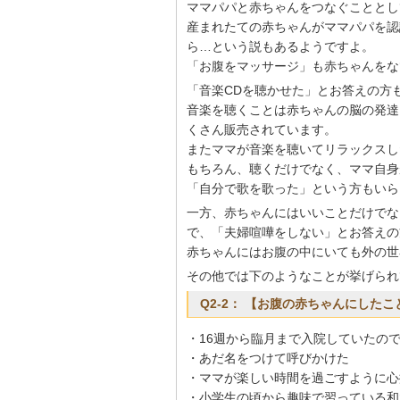
ママパパと赤ちゃんをつなぐこととし
産まれたての赤ちゃんがママパパを認
ら…という説もあるようですよ。
「お腹をマッサージ」も赤ちゃんをな
「音楽CDを聴かせた」とお答えの方
音楽を聴くことは赤ちゃんの脳の発達
くさん販売されています。
またママが音楽を聴いてリラックスし
もちろん、聴くだけでなく、ママ自身
「自分で歌を歌った」という方もいら
一方、赤ちゃんにはいいことだけでな
で、「夫婦喧嘩をしない」とお答えの
赤ちゃんにはお腹の中にいても外の世
その他では下のようなことが挙げられ
Q2-2： 【お腹の赤ちゃんにした
・16週から臨月まで入院していたの
・あだ名をつけて呼びかけた
・ママが楽しい時間を過ごすように心
・小学生の頃から趣味で習っている和