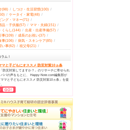
(98)
/
しつけ・生活習慣(100)
/
0)
/
ケータイ・家電(48)
/
ング・マネー(71)
/
品・子供服(57)
/
ママ・夫婦(151)
/
くらし(144)
/
出産・出産準備(57)
/
事(109)
/
成長のお祝い(37)
/
事(106)
/
病気・スキンケア(85)
/
い事(62)
/
祖父母(21)
/
コラム！
ママと子どもにオススメ 防災対策10ヵ条
回「防災対策してますか？」のリサーチに寄せられ
パパの声をもとに、 Happy-Note.com編集部が
ママと子どもにオススメ 防災対策10ヵ条」を提
す。