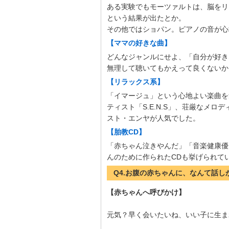
ある実験でもモーツァルトは、脳をリ
という結果が出たとか。
その他ではショパン。ピアノの音が心
【ママの好きな曲】
どんなジャンルにせよ、「自分が好き
無理して聴いてもかえって良くないか
【リラックス系】
「イマージュ」という心地よい楽曲を
ティスト「S.E.N.S」、荘厳なメ
スト・エンヤが人気でした。
【胎教CD】
「赤ちゃん泣きやんだ」「音楽健康優
んのために作られたCDも挙げられて
Q4.お腹の赤ちゃんに、なんて話
【赤ちゃんへ呼びかけ】
元気？早く会いたいね、いい子に生ま