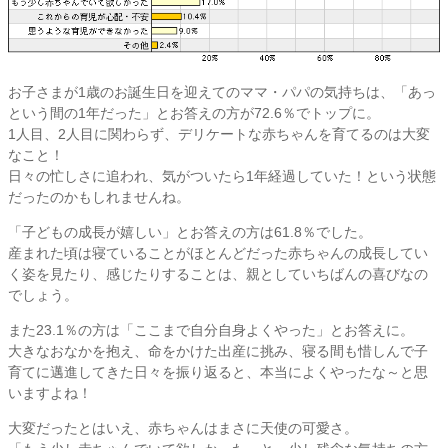
お子さまが1歳のお誕生日を迎えてのママ・パパの気持ちは、「あっ
という間の1年だった」とお答えの方が72.6％でトップに。
1人目、2人目に関わらず、デリケートな赤ちゃんを育てるのは大変
なこと！
日々の忙しさに追われ、気がついたら1年経過していた！という状態
だったのかもしれませんね。
「子どもの成長が嬉しい」とお答えの方は61.8％でした。
産まれた頃は寝ていることがほとんどだった赤ちゃんの成長してい
く姿を見たり、感じたりすることは、親としていちばんの喜びなの
でしょう。
また23.1％の方は「ここまで自分自身よくやった」とお答えに。
大きなおなかを抱え、命をかけた出産に挑み、寝る間も惜しんで子
育てに邁進してきた日々を振り返ると、本当によくやったな～と思
いますよね！
大変だったとはいえ、赤ちゃんはまさに天使の可愛さ。