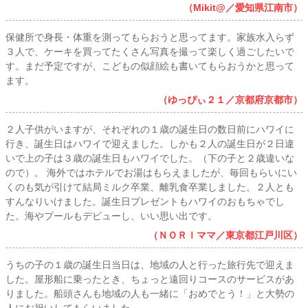
（Mikit@／愛知県江南市）
保健所で身長・体重を測ってもらおうと思ってます。家族水入らず
３人で、ケーキを買ってたくさん写真を撮って楽しく過ごしたいで
す。まだ予定ですが、こどもの似顔絵も書いてもらおうかと思って
ます。
（ゆっぴぃ２１／京都府京都市）
２人子供がいますが、それぞれの１歳の誕生日の数日前にハワイに
行き、誕生日はハワイで迎えました。しかも２人の誕生日が２日違
いで上の子は３歳の誕生日もハワイでした。（下の子と２歳違いな
ので）。 海外ではホテルでお湯はもらえましたが、毎回もらいにい
くのも気が引けて結局ミルク卒業、離乳食卒業しました。２人とも
すんなりいけました。誕生日プレゼントもハワイのおもちゃでし
た。海やプールもデビューし、いい思い出です。
（ＮＯＲＩママ／東京都江戸川区）
うちの子の１歳の誕生日当日は、地域の人と行った旅行先で迎えま
した。屋形船に乗ったとき、ちょっと遠回りコースのサービスがあ
りました。船頭さんも地域の人も一緒に「おめでとう！」と大勢の
人にお祝いしてもらいました。