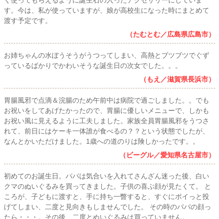
す。今は、私が使っていますが、娘が高校生になった時にまとめて
渡す予定です。
（たむとむ／広島県広島市）
お姉ちゃんの水ぼうそうがうつってしまい、高熱とブツブツでぐず
っているばかりでかわいそうな誕生日の次女でした。。。
（もえ／滋賀県長浜市）
胃腸風邪で点滴＆浣腸のため午前中は病院で過ごしました。。でも
お祝いをしてあげたかったので、胃腸に優しいメニューで、しかも
お祝い風に見えるように工夫しました。家族全員胃腸風邪をうつさ
れて、前日にはケーキ一体誰が食べるの？？という状態でしたが、
なんとかいただけました。1歳への道のりは険しかったです。。
（ビーグル／愛知県名古屋市）
初めてのお誕生日。パパは気合いを入れてさんざん迷った後、白い
クマのぬいぐるみを買ってきました。子供の喜ぶ顔が見たくて。 と
ころが、子どもに渡すと、手に持ち一瞥すると、すぐにポイっと投
げてしまい、二度と見向きもしませんでした。 その時のパパの顔っ
たら・・・。その後、二度とぬいぐるみは買っていません。