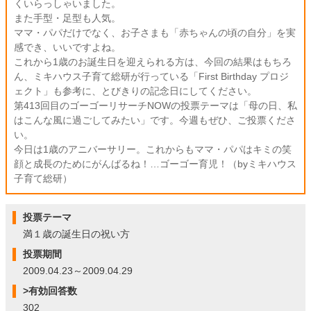
くいらっしゃいました。
また手型・足型も人気。
ママ・パパだけでなく、お子さまも「赤ちゃんの頃の自分」を実
感でき、いいですよね。
これから1歳のお誕生日を迎えられる方は、今回の結果はもちろ
ん、ミキハウス子育て総研が行っている「First Birthday プロジ
ェクト」も参考に、とびきりの記念日にしてください。
第413回目のゴーゴーリサーチNOWの投票テーマは「母の日、私
はこんな風に過ごしてみたい」です。今週もぜひ、ご投票くださ
い。
今日は1歳のアニバーサリー。これからもママ・パパはキミの笑
顔と成長のためにがんばるね！…ゴーゴー育児！（byミキハウス
子育て総研）
投票テーマ
満１歳の誕生日の祝い方
投票期間
2009.04.23～2009.04.29
>有効回答数
302