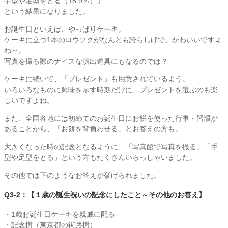
手型や足型をとる（18.9％）」
という結果になりました。
お誕生日といえば、やっぱりケーキ。
ケーキに立つ1本のロウソクがなんとも誇らしげで、かわいいですよ
ね～。
写真を撮る際のナイスな演出道具にもなるのでは？
ケーキに続いて、「プレゼント」も用意されているよう。
いろいろなものに興味を示す時期だけに、プレゼントを選ぶのも楽
しいですよね。
また、全国各地には初めてのお誕生日にお餅を使った行事・習慣が
あることから、「お餅を背負わせる」とお答えの方も。
大きくなった時の記念となるように、「写真館で写真を撮る」「手
型や足型をとる」という方もたくさんいらっしゃいました。
その他では下のようなお答えが挙げられました。
Q3-2：【１歳の誕生祝いの記念にしたこと～その他のお答え】
・1歳お誕生日ケーキを親戚に配る
・記念樹（東京都の街路樹）