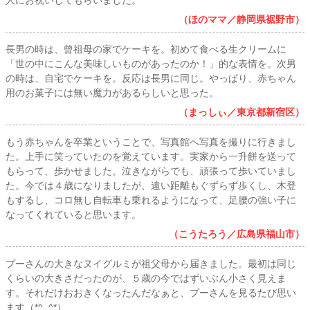
（ほのママ／静岡県裾野市）
長男の時は、曾祖母の家でケーキを。初めて食べる生クリームに
「世の中にこんな美味しいものがあったのか！」的な表情を。次男
の時は、自宅でケーキを。反応は長男に同じ。やっぱり、赤ちゃん
用のお菓子には無い魔力があるらしいと思った。
（まっしぃ／東京都新宿区）
もう赤ちゃんを卒業ということで、写真館へ写真を撮りに行きまし
た。上手に笑っていたのを覚えています。実家から一升餅を送って
もらって、歩かせました。泣きながらでも、頑張って歩いていまし
た。今では４歳になりましたが、遠い距離もぐずらず歩くし、木登
もするし、コロ無し自転車も乗れるようになって、足腰の強い子に
なってくれていると思います。
（こうたろう／広島県福山市）
プーさんの大きなヌイグルミが祖父母から届きました。最初は同じ
くらいの大きさだったのが、５歳の今ではずいぶん小さく見えま
す。それだけおおきくなったんだなぁと、プーさんを見るたび思い
ます（*^_^*）