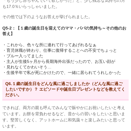
「もう少し赤ちゃんでいて欲しかった」と、少し残念な気持ちの方
も17.0％いらっしゃいました。
その他では下のようなお答えが挙げられました。
Q5-2：【１歳の誕生日を迎えてのママ・パパの気持ち～その他のお
答え】
・これから、色々な所に連れて行ってあげれるなぁ
・育児休職が終わり、仕事に復帰することへの不安でちょっと
・ブルー入ってました
・主人が生後5ヶ月から長期海外出張だったので、お互い顔が
・見れなくてかわいそう…
・生後半年で私が死にかけたので、一緒に居られてうれしかった
Q6.１歳の誕生日をどんな風に過ごしましたか（どんな風に過ご
したいですか）？ エピソードや誕生日プレゼントなどを教えてく
ださい。
できれば、両方の親も呼んでみんなで賑やかにお祝いしたいと考え
ています。お餅を背負わせるなど、昔からの習いをしたいと思いま
す。堅苦しくなく、アットホームに和気藹々と楽しみたいと思って
います。