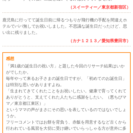
（スイーティー／東京都新宿区）
鹿児島に行ってて誕生日前に帰るつもりが飛行機の手配を間違えホ
テルでパパ無しでお祝いしました。不思議な誕生日だったけど、思
い出に残りました。
（カナ１２１３／愛知県豊田市）
感想
「満1歳の誕生日の祝い方」と題した今回のリサーチ結果はいか
がでしたか。
毎年やって来るお子さまの誕生日ですが、「初めてのお誕生日」
は特別な思いがありますよね。
「生まれてきてくれたことをお祝いしたい。健康で育ってくれて
ありがとうと、支えてくれた人たちに感謝をしたい。（悪ちびマ
マ／東京都江東区）」
というママの声がまさにその思いを表しているのではないでしょ
うか。
フリーコメントではお餅を背負う、赤飯を用意するなど古くから
行われている風習を大切に受け継いでいらっしゃる方が意外に多