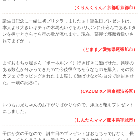
（くりんくりん／京都府京都市）
誕生日記念に一緒に初プリクラしましたぁ！誕生日プレゼントは、
本人より大きいキティの木馬ぬいぐるみ♪リボンに仕込んであるボタ
ンを押すときらきら星の歌が流れます。現在、部屋で邪魔者扱いさ
れてますが…。
（とまま／愛知県尾張旭市）
まずおもちゃ屋さん（ボーネルンド）行き好きに遊ばせた。興味の
ある数点が分かってきたので今後役立ちそうなものを購入。その後
カフェでラッピングされたまま渡して遊ばせながら自分で開封させ
た。一歳の記念に。
（CAZUMIX／東京都渋谷区）
いつもお兄ちゃんのお下がりばかりなので、洋服と靴をプレゼント
にしました。
（しんたんママ／熊本県宇城市）
子供が女の子なので、誕生日のプレゼントはおもちゃではなく、長
く使ってもらえるように誕生石の入ったアクセサリーにしていま