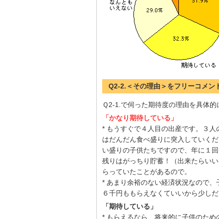
Q2-2.＜その理由＞をフリーコメン
Ｑ2-1.で伺った期待度の理由を具体
「かなり期待している」
* もうすぐで４人目の出産です。３
はだんだん食べ盛りに突入していくだ
い盛りの子供たちですので、年に１回
残りはがっちり貯蓄！（出来たらいい
らっていたことがあるので。
* あまり余裕のない経済状況なので
６千円ももらえなくていいから少しだ
「期待している」
* もらえるなら、将来的に子供のた