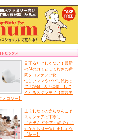
目トピックス
見守るだけじゃない！最新
のAIの力でとっておきの瞬
間をコンテンツ化
忙しいママやパパに代わっ
て「記録」&「編集」して
くれるスグレモノ【雲云テ
クノロジー】
生まれたての赤ちゃんこそ
スキンケアは丁寧に
「セラミドケア」
※
ですこ
やかなお肌を保ちましょう
【花王】