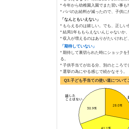
* 今年から幼稚園入園でまた習い事
* パパのお給料が減ったので、子供
「なんともいえない」
* もらえるのは嬉しい。でも、正し
* 結局1年ももらえないんじゃない
* 収入が増えるのはありがたいけれ
「期待していない」
* 期待して裏切られた時にショック
る。
* 子供手当てが出る分、別のところ
* 選挙の為にやる感じで続かなそう。
Q3.子ども手当ての使い道につい