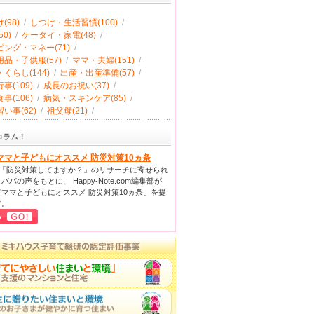
(98)
/
しつけ・生活習慣(100)
/
0)
/
ケータイ・家電(48)
/
ング・マネー(71)
/
品・子供服(57)
/
ママ・夫婦(151)
/
くらし(144)
/
出産・出産準備(57)
/
事(109)
/
成長のお祝い(37)
/
事(106)
/
病気・スキンケア(85)
/
い事(62)
/
祖父母(21)
/
コラム！
ママと子どもにオススメ 防災対策10ヵ条
回「防災対策してますか？」のリサーチに寄せられ
パパの声をもとに、 Happy-Note.com編集部が
ママと子どもにオススメ 防災対策10ヵ条」を提
す。