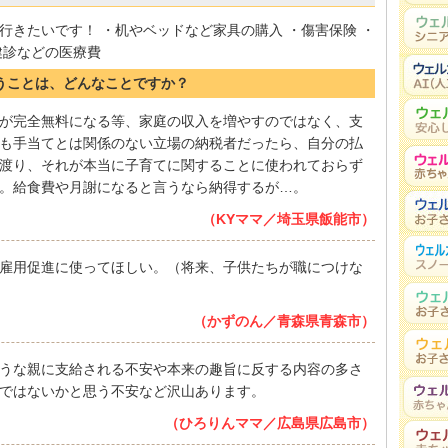
行きたいです！ ・机やベッドなど家具の購入 ・傷害保険 ・
健診などの医療費
思うことは、どんなことですか？
が完全無料になる等、家庭の収入を増やすのではなく、支
も手当てとは関係のない立場の納税者だったら、自分の払
渡り、それが本当に子育てに関することに使われておらず
。給食費や月謝になると言うなら納得するが…。
（KYママ／埼玉県飯能市）
雇用促進に使ってほしい。（将来、子供たちが職につけな
（かずのん／青森県青森市）
うな親に支給される不安や本来の趣旨に反する内容の多さ
ではないかと思う不安など沢山あります。
（ひろりんママ／広島県広島市）