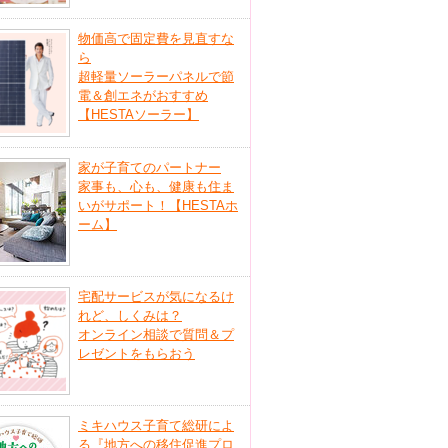
物価高で固定費を見直すな
ら
超軽量ソーラーパネルで節
電＆創エネがおすすめ
【HESTAソーラー】
家が子育てのパートナー
家事も、心も、健康も住ま
いがサポート！【HESTAホ
ーム】
宅配サービスが気になるけ
れど、しくみは？
オンライン相談で質問＆プ
レゼントをもらおう
ミキハウス子育て総研によ
る『地方への移住促進プロ