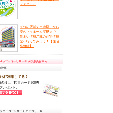
ジェクト』
１つの店舗で土地探しから
夢のマイホーム実現まで
住まい情報満載の住宅情報
館へ行ってみよう！【住宅
情報館】
eeklyゴーゴーリサーチ ★投票受付中★
の投票
食材"利用してる？
5名様に『図書カード500円
プレゼント。
kly ゴーゴーリサーチ カテゴリ一覧