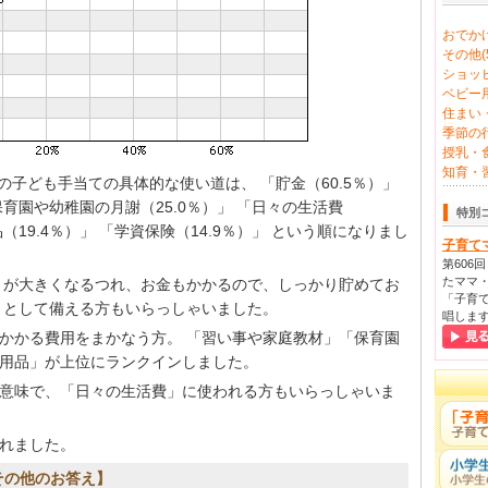
おでかけ
その他(5
ショッピ
ベビー用
住まい・
季節の行
授乳・食
知育・習
えの子ども手当ての具体的な使い道は、 「貯金（60.5％）」
保育園や幼稚園の月謝（25.0％）」 「日々の生活費
特別
（19.4％）」 「学資保険（14.9％）」 という順になりまし
子育て
第606
たママ・
まが大きくなるつれ、お金もかかるので、しっかり貯めてお
「子育て
」として備える方もいらっしゃいました。
唱しま
かかる費用をまかなう方。 「習い事や家庭教材」「保育園
用品」が上位にランクインしました。
意味で、「日々の生活費」に使われる方もいらっしゃいま
れました。
その他のお答え】