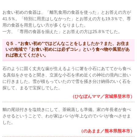
お食い初めの食器は、「離乳食用の食器を使った」とお答えの方が
41.5％。「特別に用意はしなかった」とお答えの方も19.3％で、専
用の食器を用意しない方が多くなりました。
一方、「専用の食器を揃えた」とお答えの方は25.8％でした。
Ｑ５．“お食い初め”ではどんなことをしましたか？また、お住ま
いの地域で「お食い初めには必ずコレ」という食べ物や風習があ
れば教えてください。
石のように固く丈夫な歯が生えるように箸を小石にあててから食べ
る真似をさせると聞き、立派な小石を求め近くの神社の境内に拾い
に行きました。雪が積もっていたので雪を掻き分け納得のいく石を
探して、まるで宝探しでした。
（ひなぼんママ／宮城県登米市）
鯛の尾頭付きを塩焼きにして、茶碗蒸しも準備。家の年長者が食べ
させるということで、わが家はパパが年上なのでパパが食べさせま
した。
（のあまま／熊本県熊本市）