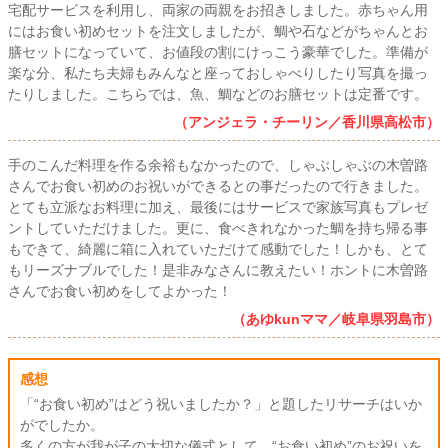
宅配サービスを利用し、両家の両親をお招きしました。赤ちゃん用
にはお食い初めセットを注文しましたが、鯛や石などがちゃんとお
膳セットになっていて、お値段の割にけっこう豪華でした。準備が
楽な分、私たち夫婦もみんなと座っておしゃべりしたり写真を撮っ
たりしました。こちらでは、魚、鯛などのお膳セットは定番です。
（アンジェラ・チーリン／香川県高松市）
手のこんだ料理を作る余裕もなかったので、しゃぶしゃぶの木曽路
さんでお食い初めのお祝いができるとの事だったので行きました。
とても立派なお料理に加え、最後にはサービスで家族写真もプレゼ
ントしていただけました。更に、食べきれなかった鯛を持ち帰る事
もできて、綺麗に箱に入れていただけて感動でした！しかも、とて
もリーズナブルでした！是非みなさんに教えたい！ホントに木曽路
さんでお食い初めをしてよかった！
（あゆkunママ／岐阜県羽島市）
感想
「“お食い初め”はどう祝いましたか？」と題したリサーチはいか
がでしたか。
多くの方が我が子の大切な儀式として、“お食い初め”のお祝いを