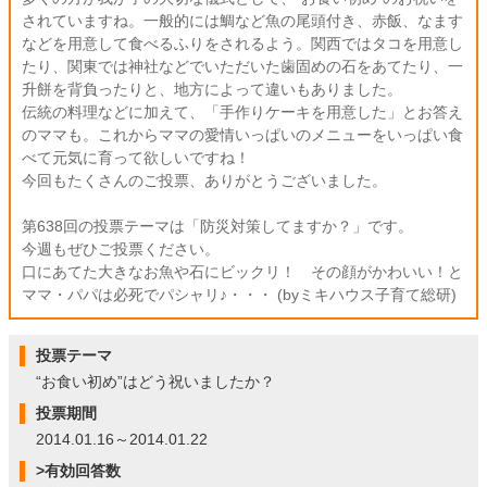
されていますね。一般的には鯛など魚の尾頭付き、赤飯、なます
などを用意して食べるふりをされるよう。関西ではタコを用意し
たり、関東では神社などでいただいた歯固めの石をあてたり、一
升餅を背負ったりと、地方によって違いもありました。
伝統の料理などに加えて、「手作りケーキを用意した」とお答え
のママも。これからママの愛情いっぱいのメニューをいっぱい食
べて元気に育って欲しいですね！
今回もたくさんのご投票、ありがとうございました。
第638回の投票テーマは「防災対策してますか？」です。
今週もぜひご投票ください。
口にあてた大きなお魚や石にビックリ！ その顔がかわいい！と
ママ・パパは必死でパシャリ♪・・・ (byミキハウス子育て総研)
投票テーマ
“お食い初め”はどう祝いましたか？
投票期間
2014.01.16～2014.01.22
>有効回答数