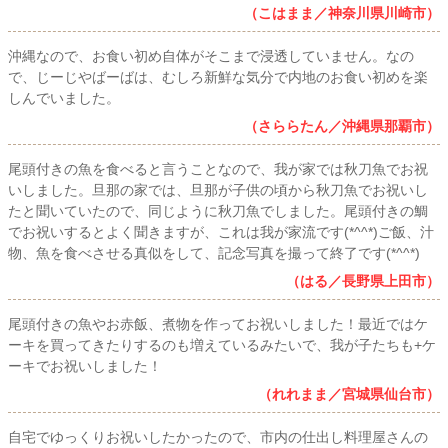
（こはまま／神奈川県川崎市）
沖縄なので、お食い初め自体がそこまで浸透していません。なの
で、じーじやばーばは、むしろ新鮮な気分で内地のお食い初めを楽
しんでいました。
（さららたん／沖縄県那覇市）
尾頭付きの魚を食べると言うことなので、我が家では秋刀魚でお祝
いしました。旦那の家では、旦那が子供の頃から秋刀魚でお祝いし
たと聞いていたので、同じように秋刀魚でしました。尾頭付きの鯛
でお祝いするとよく聞きますが、これは我が家流です(*^^*)ご飯、汁
物、魚を食べさせる真似をして、記念写真を撮って終了です(*^^*)
（はる／長野県上田市）
尾頭付きの魚やお赤飯、煮物を作ってお祝いしました！最近ではケ
ーキを買ってきたりするのも増えているみたいで、我が子たちも+ケ
ーキでお祝いしました！
（れれまま／宮城県仙台市）
自宅でゆっくりお祝いしたかったので、市内の仕出し料理屋さんの