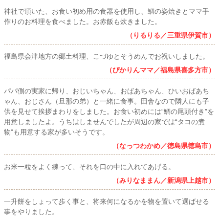
神社で頂いた、お食い初め用の食器を使用し、鯛の姿焼きとママ手
作りのお料理を食べました。お赤飯も炊きました。
（りるりる／三重県伊賀市）
福島県会津地方の郷土料理、こづゆとそうめんでお祝いしました。
（ぴかりんママ／福島県喜多方市）
パパ側の実家に帰り、おじいちゃん、おばあちゃん、ひいおばあち
ゃん、おじさん（旦那の弟）と一緒に食事。田舎なので隣人にも子
供を見せて挨拶まわりをしました。お食い初めには“鯛の尾頭付き”を
用意しましたよ。うちはしませんでしたが周辺の家では“タコの煮
物”も用意する家が多いそうです。
（なっつわかめ／徳島県徳島市）
お米一粒をよく練って、それを口の中に入れてあげる。
（みりなままん／新潟県上越市）
一升餅をしょって歩く事と、将来何になるかを物を置いて選ばせる
事をやりました。