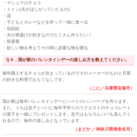
・マシュマロチョコ
・ミトン(夫がほしがっていたもの)
・花
・子どもとカレーなどを作って一緒に食べる
・似顔絵
・夫が唐揚げが好きなのでたくさん作りたい！
・部屋着
・欲しい物を考えてその時に必要な物を贈る
Ｑ４．我が家のバレンタインデーの楽しみ方を教えてください。
毎年購入するチョコが決まっているのでそのメーカーのものと旦那
の好きな料理でおもてなしです。
（こに／兵庫県宝塚市）
我が家は毎年バレンタインデーにハートのハンバーグを作ります。
また、うちは息子とパパに毎年手作りのリクエストのチョコレート
の菓子を一緒にプレゼントします。息子はもちろんパパも喜んでく
れるので、毎年の楽しみとなっています。
（まどか ／神奈川県海老名市）