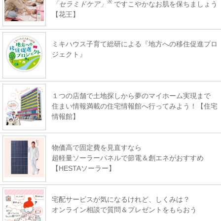
※
「セラミドケア」
ですこやかなお肌を保ちましょう
【花王】
ミキハウス子育て総研による『地方への移住促進プロ
ジェクト』
１つの店舗で土地探しから夢のマイホーム実現まで
住まい情報満載の住宅情報館へ行ってみよう！【住宅
情報館】
物価高で固定費を見直すなら
超軽量ソーラーパネルで節電＆創エネがおすすめ
【HESTAソーラー】
宅配サービスが気になるけれど、しくみは？
オンライン相談で質問＆プレゼントをもらおう