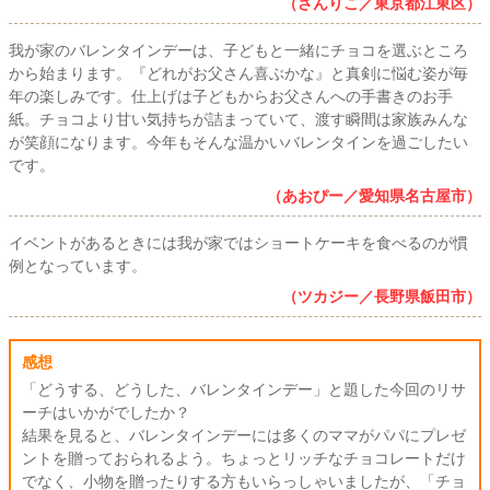
（さんりこ／東京都江東区）
我が家のバレンタインデーは、子どもと一緒にチョコを選ぶところ
から始まります。『どれがお父さん喜ぶかな』と真剣に悩む姿が毎
年の楽しみです。仕上げは子どもからお父さんへの手書きのお手
紙。チョコより甘い気持ちが詰まっていて、渡す瞬間は家族みんな
が笑顔になります。今年もそんな温かいバレンタインを過ごしたい
です。
（あおぴー／愛知県名古屋市）
イベントがあるときには我が家ではショートケーキを食べるのが慣
例となっています。
（ツカジー／長野県飯田市）
感想
「どうする、どうした、バレンタインデー」と題した今回のリサ
ーチはいかがでしたか？
結果を見ると、バレンタインデーには多くのママがパパにプレゼ
ントを贈っておられるよう。ちょっとリッチなチョコレートだけ
でなく、小物を贈ったりする方もいらっしゃいましたが、「チョ