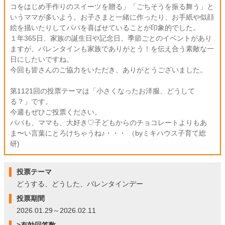
コをはじめ手作りのスイーツを贈る」「ごちそうを振る舞う」と
いうママが多いよう。お子さまと一緒に作ったり、お手紙や似顔
絵を描いたりしてパパを喜ばせていることが印象的でした。
１年365日、家族の誕生日や記念日、季節ごとのイベントがあり
ますが、バレンタインも家族でありがとう！を伝え合う素敵な一
日にしたいですね。
今回も皆さんのご協力をいただき、ありがとうございました。
第1121回の投票テーマは「小さくなったお洋服、どうして
る？」です。
今週もぜひご投票ください。
パパも、ママも、大好き♡子どもからのチョコレートよりもあ
ま〜い言葉にとろけちゃうね♪・・・ （byミキハウス子育て総
研)
投票テーマ
どうする、どうした、バレンタインデー
投票期間
2026.01.29～2026.02.11
>有効回答数