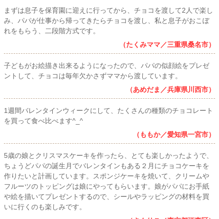
まずは息子を保育園に迎えに行ってから、チョコを渡して2人で楽し
み、パパが仕事から帰ってきたらチョコを渡し、私と息子がおこぼ
れをもらう、二段階方式です。
（たくみママ／三重県桑名市）
子どもがお絵描き出来るようになったので、パパの似顔絵をプレゼ
ントして、チョコは毎年欠かさずママから渡しています。
（あめだま／兵庫県川西市）
1週間バレンタインウィークにして、たくさんの種類のチョコレート
を買って食べ比べます^_^
（ももか／愛知県一宮市）
5歳の娘とクリスマスケーキを作ったら、とても楽しかったようで、
ちょうどパパの誕生月でバレンタインもある２月にチョコケーキを
作りたいと計画しています。スポンジケーキを焼いて、クリームや
フルーツのトッピングは娘にやってもらいます。娘がパパにお手紙
や絵を描いてプレゼントするので、シールやラッピングの材料を買
いに行くのも楽しみです。