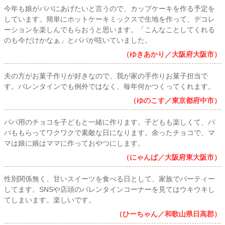
今年も娘がパパにあげたいと言うので、カップケーキを作る予定を
しています。簡単にホットケーキミックスで生地を作って、デコレ
ーションを楽しんでもらおうと思います。「こんなことしてくれる
のも今だけかなぁ」とパパが呟いていました。
（ゆきあかり／大阪府大阪市）
夫の方がお菓子作りが好きなので、我が家の手作りお菓子担当で
す。バレンタインでも例外ではなく、毎年何かつくってくれます。
（ゆのこす／東京都府中市）
パパ用のチョコを子どもと一緒に作ります。子どもも楽しくて、パ
パももらってワクワクで素敵な日になります。余ったチョコで、マ
マは娘に娘はママに作っておやつにします。
（にゃんぱ／大阪府東大阪市）
性別関係無く、甘いスイーツを食べる日として、家族でパーティー
してます。SNSや店頭のバレンタインコーナーを見てはウキウキし
てしまいます。楽しいです。
（ひーちゃん／和歌山県日高郡）