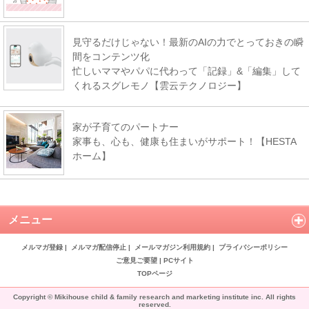
見守るだけじゃない！最新のAIの力でとっておきの瞬
間をコンテンツ化
忙しいママやパパに代わって「記録」&「編集」して
くれるスグレモノ【雲云テクノロジー】
家が子育てのパートナー
家事も、心も、健康も住まいがサポート！【HESTA
ホーム】
メニュー
メルマガ登録
|
メルマガ配信停止
|
メールマガジン利用規約
|
プライバシーポリシー
ご意見ご要望
|
PCサイト
TOPページ
Copyright © Mikihouse child & family research and marketing institute inc. All rights
reserved.