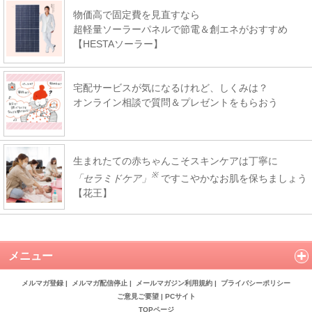
物価高で固定費を見直すなら
超軽量ソーラーパネルで節電＆創エネがおすすめ
【HESTAソーラー】
宅配サービスが気になるけれど、しくみは？
オンライン相談で質問＆プレゼントをもらおう
生まれたての赤ちゃんこそスキンケアは丁寧に
※
「セラミドケア」
ですこやかなお肌を保ちましょう
【花王】
メニュー
メルマガ登録
|
メルマガ配信停止
|
メールマガジン利用規約
|
プライバシーポリシー
ご意見ご要望
|
PCサイト
TOPページ