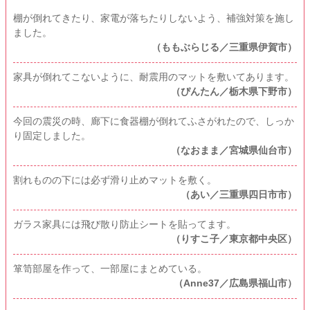
棚が倒れてきたり、家電が落ちたりしないよう、補強対策を施し
ました。
（ももぶらじる／三重県伊賀市）
家具が倒れてこないように、耐震用のマットを敷いてあります。
（ぴんたん／栃木県下野市）
今回の震災の時、廊下に食器棚が倒れてふさがれたので、しっか
り固定しました。
（なおまま／宮城県仙台市）
割れものの下には必ず滑り止めマットを敷く。
（あい／三重県四日市市）
ガラス家具には飛び散り防止シートを貼ってます。
（りすこ子／東京都中央区）
箪笥部屋を作って、一部屋にまとめている。
（Anne37／広島県福山市）