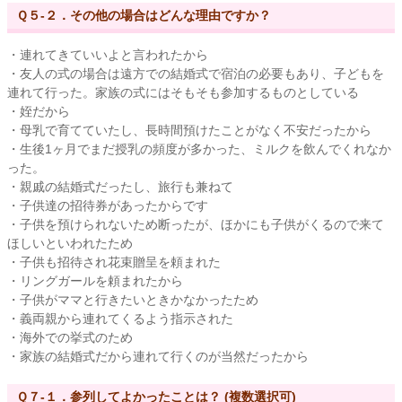
Ｑ５-２．その他の場合はどんな理由ですか？
・連れてきていいよと言われたから
・友人の式の場合は遠方での結婚式で宿泊の必要もあり、子どもを
連れて行った。家族の式にはそもそも参加するものとしている
・姪だから
・母乳で育てていたし、長時間預けたことがなく不安だったから
・生後1ヶ月でまだ授乳の頻度が多かった、ミルクを飲んでくれなか
った。
・親戚の結婚式だったし、旅行も兼ねて
・子供達の招待券があったからです
・子供を預けられないため断ったが、ほかにも子供がくるので来て
ほしいといわれたため
・子供も招待され花束贈呈を頼まれた
・リングガールを頼まれたから
・子供がママと行きたいときかなかったため
・義両親から連れてくるよう指示された
・海外での挙式のため
・家族の結婚式だから連れて行くのが当然だったから
Ｑ７-１．参列してよかったことは？ (複数選択可)