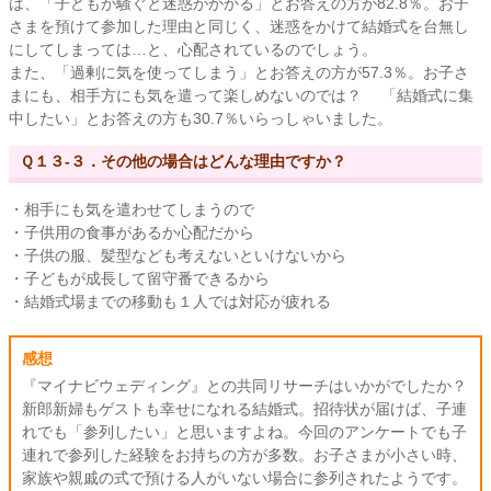
は、「子どもが騒ぐと迷惑がかかる」とお答えの方が82.8％。お子
さまを預けて参加した理由と同じく、迷惑をかけて結婚式を台無し
にしてしまっては…と、心配されているのでしょう。
また、「過剰に気を使ってしまう」とお答えの方が57.3％。お子さ
まにも、相手方にも気を遣って楽しめないのでは？ 「結婚式に集
中したい」とお答えの方も30.7％いらっしゃいました。
Ｑ１３-３．その他の場合はどんな理由ですか？
・相手にも気を遣わせてしまうので
・子供用の食事があるか心配だから
・子供の服、髪型なども考えないといけないから
・子どもが成長して留守番できるから
・結婚式場までの移動も１人では対応が疲れる
感想
『マイナビウェディング』との共同リサーチはいかがでしたか？
新郎新婦もゲストも幸せになれる結婚式。招待状が届けば、子連
れでも「参列したい」と思いますよね。今回のアンケートでも子
連れで参列した経験をお持ちの方が多数。お子さまが小さい時、
家族や親戚の式で預ける人がいない場合に参列されたようです。