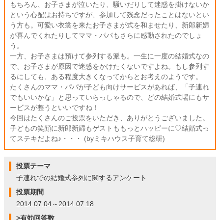
もちろん、お子さまが泣いたり、騒いだりして迷惑を掛けないか
という心配はお持ちですが、参加して残念だったことはないとい
う方も。可愛い衣裳を来たお子さまが式を和ませたり、新郎新婦
が喜んでくれたりしてママ・パパもさらに感動されたのでしょ
う。
一方、お子さまは預けて参列する派も。一生に一度の結婚式なの
で、お子さまが原因で迷惑をかけたくないですよね。もし参列す
るにしても、ある程度大きくなってからとお考えのようです。
たくさんのママ・パパが子ども向けサービスがあれば、「子連れ
でもいいかな」と思っていらっしゃるので、どの結婚式場にもサ
ービスが整うといいですね！
今回はたくさんのご投票をいただき、ありがとうございました。
子どもの笑顔に新郎新婦もゲストももっとハッピーに♡結婚式っ
てステキだよね♪・・・ (byミキハウス子育て総研)
投票テーマ
子連れでの結婚式参列に関するアンケート
投票期間
2014.07.04～2014.07.18
>有効回答数