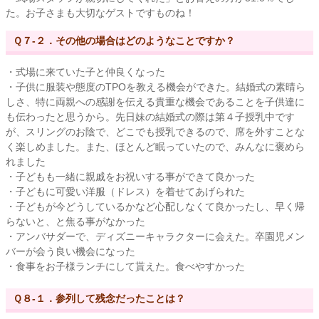
た。お子さまも大切なゲストですものね！
Ｑ７-２．その他の場合はどのようなことですか？
・式場に来ていた子と仲良くなった
・子供に服装や態度のTPOを教える機会ができた。結婚式の素晴ら
しさ、特に両親への感謝を伝える貴重な機会であることを子供達に
も伝わったと思うから。先日妹の結婚式の際は第４子授乳中です
が、スリングのお陰で、どこでも授乳できるので、席を外すことな
く楽しめました。また、ほとんど眠っていたので、みんなに褒めら
れました
・子どもも一緒に親戚をお祝いする事ができて良かった
・子どもに可愛い洋服（ドレス）を着せてあげられた
・子どもが今どうしているかなど心配しなくて良かったし、早く帰
らないと、と焦る事がなかった
・アンバサダーで、ディズニーキャラクターに会えた。卒園児メン
バーが会う良い機会になった
・食事をお子様ランチにして貰えた。食べやすかった
Ｑ８-１．参列して残念だったことは？