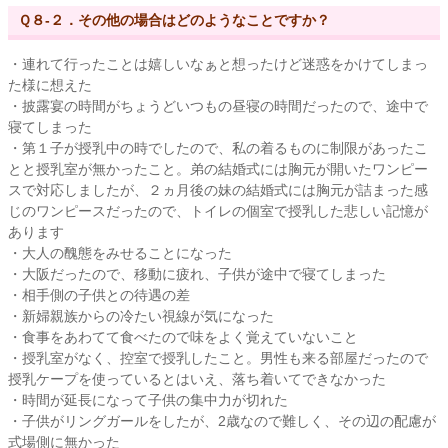
Ｑ８-２．その他の場合はどのようなことですか？
・連れて行ったことは嬉しいなぁと想ったけど迷惑をかけてしまっ
た様に想えた
・披露宴の時間がちょうどいつもの昼寝の時間だったので、途中で
寝てしまった
・第１子が授乳中の時でしたので、私の着るものに制限があったこ
とと授乳室が無かったこと。弟の結婚式には胸元が開いたワンピー
スで対応しましたが、２ヵ月後の妹の結婚式には胸元が詰まった感
じのワンピースだったので、トイレの個室で授乳した悲しい記憶が
あります
・大人の醜態をみせることになった
・大阪だったので、移動に疲れ、子供が途中で寝てしまった
・相手側の子供との待遇の差
・新婦親族からの冷たい視線が気になった
・食事をあわてて食べたので味をよく覚えていないこと
・授乳室がなく、控室で授乳したこと。男性も来る部屋だったので
授乳ケープを使っているとはいえ、落ち着いてできなかった
・時間が延長になって子供の集中力が切れた
・子供がリングガールをしたが、2歳なので難しく、その辺の配慮が
式場側に無かった