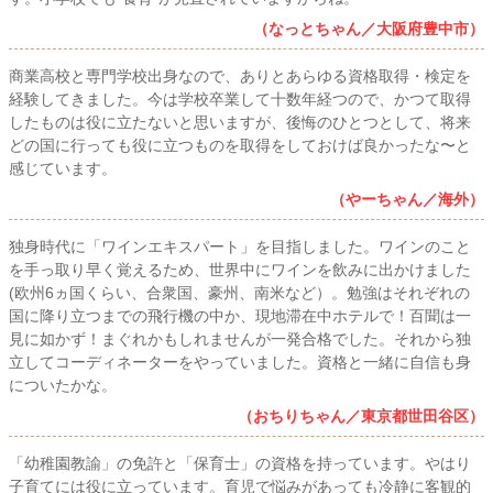
（なっとちゃん／大阪府豊中市）
商業高校と専門学校出身なので、ありとあらゆる資格取得・検定を
経験してきました。今は学校卒業して十数年経つので、かつて取得
したものは役に立たないと思いますが、後悔のひとつとして、将来
どの国に行っても役に立つものを取得をしておけば良かったな〜と
感じています。
（やーちゃん／海外）
独身時代に「ワインエキスパート」を目指しました。ワインのこと
を手っ取り早く覚えるため、世界中にワインを飲みに出かけました
(欧州6ヵ国くらい、合衆国、豪州、南米など）。勉強はそれぞれの
国に降り立つまでの飛行機の中か、現地滞在中ホテルで！百聞は一
見に如かず！まぐれかもしれませんが一発合格でした。それから独
立してコーディネーターをやっていました。資格と一緒に自信も身
についたかな。
（おちりちゃん／東京都世田谷区）
「幼稚園教諭」の免許と「保育士」の資格を持っています。やはり
子育てには役に立っています。育児で悩みがあっても冷静に客観的