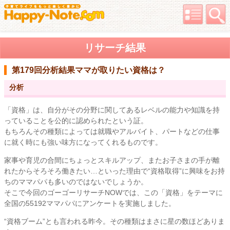
リサーチ結果
第179回分析結果
ママが取りたい資格は？
分析
「資格」は、自分がその分野に関してあるレベルの能力や知識を持
っていることを公的に認められたという証。
もちろんその種類によっては就職やアルバイト、パートなどの仕事
に就く時にも強い味方になってくれるものです。
家事や育児の合間にちょっとスキルアップ、またお子さまの手が離
れたからそろそろ働きたい…といった理由で“資格取得”に興味をお持
ちのママパパも多いのではないでしょうか。
そこで今回のゴーゴーリサーチNOWでは、この「資格」をテーマに
全国の55192ママパパにアンケートを実施しました。
“資格ブーム”とも言われる昨今。その種類はまさに星の数ほどありま