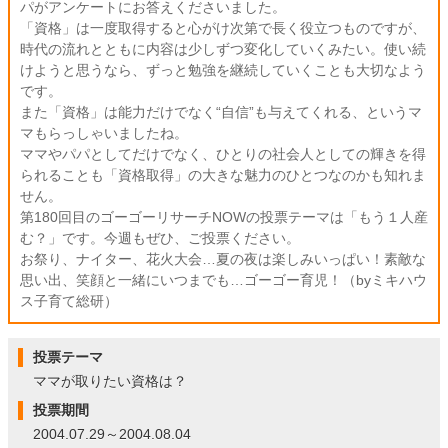
パがアンケートにお答えくださいました。
「資格」は一度取得すると心がけ次第で長く役立つものですが、
時代の流れとともに内容は少しずつ変化していくみたい。使い続
けようと思うなら、ずっと勉強を継続していくことも大切なよう
です。
また「資格」は能力だけでなく“自信”も与えてくれる、というマ
マもらっしゃいましたね。
ママやパパとしてだけでなく、ひとりの社会人としての輝きを得
られることも「資格取得」の大きな魅力のひとつなのかも知れま
せん。
第180回目のゴーゴーリサーチNOWの投票テーマは「もう１人産
む？」です。今週もぜひ、ご投票ください。
お祭り、ナイター、花火大会…夏の夜は楽しみいっぱい！素敵な
思い出、笑顔と一緒にいつまでも…ゴーゴー育児！（byミキハウ
ス子育て総研）
投票テーマ
ママが取りたい資格は？
投票期間
2004.07.29～2004.08.04