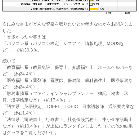
次にみなさまがどんな資格を取りたいとお考えなのかをお聞きしま
した。
一番多かったお答えは
「パソコン系（パソコン検定、シスアド、情報処理、MOUSな
ど）」で約30.3％。
続いて
「教育福祉系（教員免許、保育士、介護福祉士、ホームヘルパーな
ど）（約24.4％）」
「医療福祉系（薬剤師、看護師、保健師、歯科衛生士、医療事務な
ど）（約24.4％）」
「財務事務系（ファイナインシャルプランナー、簿記、秘書、珠
算、漢字検定など）（約17.4％）」
「語学系（英語検定、TOEFL、TOEIC、日本語教師、通訳案内業な
ど）（約11.4％）」
「法律系（司法書士、行政書士、社会保険労務士、中小企業診断士
など）（約10.4％）」が上位にランクインしました（その他の結果
はグラフをご覧ください）。