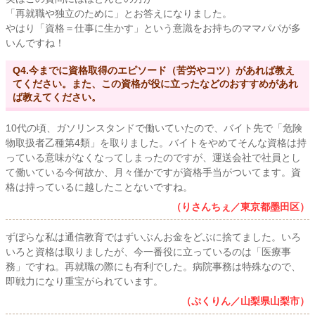
「再就職や独立のために」とお答えになりました。
やはり「資格＝仕事に生かす」という意識をお持ちのママパパが多
いんですね！
Q4.今までに資格取得のエピソード（苦労やコツ）があれば教え
てください。また、この資格が役に立ったなどのおすすめがあれ
ば教えてください。
10代の頃、ガソリンスタンドで働いていたので、バイト先で「危険
物取扱者乙種第4類」を取りました。バイトをやめてそんな資格は持
っている意味がなくなってしまったのですが、運送会社で社員とし
て働いている今何故か、月々僅かですが資格手当がついてます。資
格は持っているに越したことないですね。
（りさんちぇ／東京都墨田区）
ずぼらな私は通信教育ではずいぶんお金をどぶに捨てました。いろ
いろと資格は取りましたが、今一番役に立っているのは「医療事
務」ですね。再就職の際にも有利でした。病院事務は特殊なので、
即戦力になり重宝がられています。
（ぷくりん／山梨県山梨市）