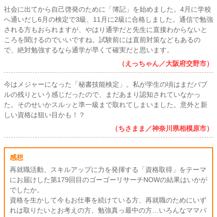
社会に出てから自己啓発のために「簿記」を始めました。4月に学校
へ通いだし6月の検定で3級、11月に2級に合格しました。通信で勉強
される方もおられますが、やはり通学だと先生に直接わからないと
ころを聞けるのでいいですね。試験前には直前対策などもあるの
で、絶対勉強するなら通学が早くて確実だと思います。
（えっちゃん／大阪府交野市）
今はメジャーになった「秘書技能検定」。私が学生の頃はまだバブ
ルの残りという感じだったので、まだあまり認知されていなかっ
た。そのせいかスルッと準一級まで取れてしまいました。意外と新
しい資格は狙い目かも！？
（ちさまま／神奈川県相模原市）
感想
再就職活動、スキルアップに力を発揮する「資格取得」をテーマ
にお届けした第179回目のゴーゴーリサーチNOWの結果はいかが
でしたか。
資格を生かして今もお仕事を続けている方、再就職のためにいず
れは取りたいとお考えの方、勉強真っ最中の方…いろんなママパ