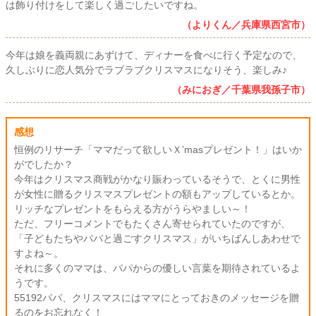
は飾り付けをして楽しく過ごしたいですね。
（よりくん／兵庫県西宮市）
今年は娘を義両親にあずけて、ディナーを食べに行く予定なので、
久しぶりに恋人気分でラブラブクリスマスになりそう、楽しみ♪
（みにおぎ／千葉県我孫子市）
感想
恒例のリサーチ「ママだって欲しいＸ’masプレゼント！」はいか
がでしたか？
今年はクリスマス商戦がかなり賑わっているそうで、とくに男性
が女性に贈るクリスマスプレゼントの額もアップしているとか。
リッチなプレゼントをもらえる方がうらやましい～！
ただ、フリーコメントでもたくさん寄せられていたのですが、
「子どもたちやパパと過ごすクリスマス」がいちばんしあわせで
すよね～。
それに多くのママは、パパからの優しい言葉を期待されているよ
うです。
55192パパ、クリスマスにはママにとっておきのメッセージを贈
るのをお忘れなく！