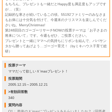
もちろん、プレゼントも一緒だとHappy度も満足度もアップです
が…（笑）
記録的な寒さが続いているこの頃。55192ファミリーのみなさま
もお体には十分気を付けて、今週末のクリスマスを楽しんでくだ
さいね。MerryChristmas!
第248回目のゴーゴーリサーチNOWの投票テーマは「お子さまの
将来について」です。今週もぜひ、ご投票ください。
プレゼントと一緒にママへの気持ちにリボンを結んで、パパサン
タから贈ってあげよう…ゴーゴー育児！（byミキハウス子育て総
研）
投票テーマ
ママだって欲しいＸ'masプレゼント！
投票期間
2005.12.15～2005.12.21
>有効回答数
340
質問内容
Q1： 昨年のＸ’masにプレゼントをもらいましたか？（回答者