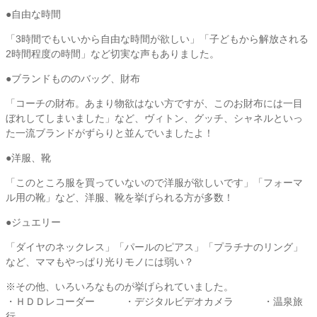
●自由な時間
「3時間でもいいから自由な時間が欲しい」「子どもから解放される
2時間程度の時間」など切実な声もありました。
●ブランドもののバッグ、財布
「コーチの財布。あまり物欲はない方ですが、このお財布には一目
ぼれしてしまいました」など、ヴィトン、グッチ、シャネルといっ
た一流ブランドがずらりと並んでいましたよ！
●洋服、靴
「このところ服を買っていないので洋服が欲しいです」「フォーマ
ル用の靴」など、洋服、靴を挙げられる方が多数！
●ジュエリー
「ダイヤのネックレス」「パールのピアス」「プラチナのリング」
など、ママもやっぱり光りモノには弱い？
※その他、いろいろなものが挙げられていました。
・ＨＤＤレコーダー ・デジタルビデオカメラ ・温泉旅
行