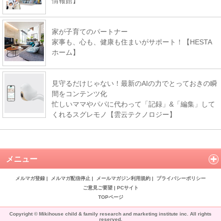
情報館】
家が子育てのパートナー
家事も、心も、健康も住まいがサポート！【HESTA
ホーム】
見守るだけじゃない！最新のAIの力でとっておきの瞬
間をコンテンツ化
忙しいママやパパに代わって「記録」&「編集」して
くれるスグレモノ【雲云テクノロジー】
メニュー
メルマガ登録
|
メルマガ配信停止
|
メールマガジン利用規約
|
プライバシーポリシー
ご意見ご要望
|
PCサイト
TOPページ
Copyright © Mikihouse child & family research and marketing institute inc. All rights
reserved.