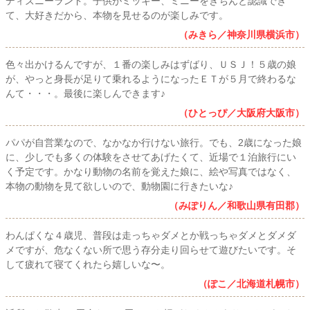
ディズニーランド。子供がミッキー、ミニーをきちんと認識でき
て、大好きだから、本物を見せるのが楽しみです。
（みきら／神奈川県横浜市）
色々出かけるんですが、１番の楽しみはずばり、ＵＳＪ！５歳の娘
が、やっと身長が足りて乗れるようになったＥＴが５月で終わるな
んて・・・。最後に楽しんできます♪
（ひとっぴ／大阪府大阪市）
パパが自営業なので、なかなか行けない旅行。でも、2歳になった娘
に、少しでも多くの体験をさせてあげたくて、近場で１泊旅行にい
く予定です。かなり動物の名前を覚えた娘に、絵や写真ではなく、
本物の動物を見て欲しいので、動物園に行きたいな♪
（みぽりん／和歌山県有田郡）
わんぱくな４歳児、普段は走っちゃダメとか戦っちゃダメとダメダ
メですが、危なくない所で思う存分走り回らせて遊びたいです。そ
して疲れて寝てくれたら嬉しいな〜。
（ぽこ／北海道札幌市）