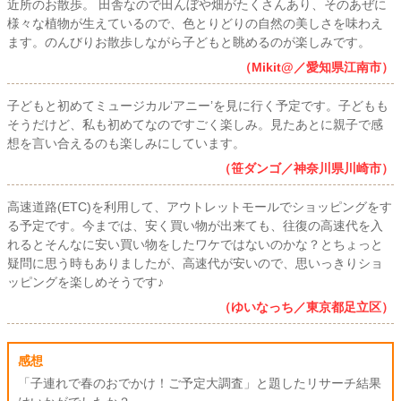
近所のお散歩。 田舎なので田んぼや畑がたくさんあり、そのあぜに
様々な植物が生えているので、色とりどりの自然の美しさを味わえ
ます。のんびりお散歩しながら子どもと眺めるのが楽しみです。
（Mikit@／愛知県江南市）
子どもと初めてミュージカル‘アニー’を見に行く予定です。子どもも
そうだけど、私も初めてなのですごく楽しみ。見たあとに親子で感
想を言い合えるのも楽しみにしています。
（笹ダンゴ／神奈川県川崎市）
高速道路(ETC)を利用して、アウトレットモールでショッピングをす
る予定です。今までは、安く買い物が出来ても、往復の高速代を入
れるとそんなに安い買い物をしたワケではないのかな？とちょっと
疑問に思う時もありましたが、高速代が安いので、思いっきりショ
ッピングを楽しめそうです♪
（ゆいなっち／東京都足立区）
感想
「子連れで春のおでかけ！ご予定大調査」と題したリサーチ結果