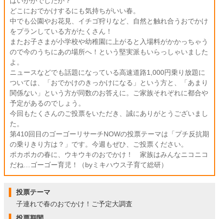
はいかがでしたか？
どこにおでかけするにも気持ちがいい春。
中でも公園やお花見、イチゴ狩りなど、自然と触れ合うおでかけ
をプランしている方がたくさん！
またお子さまが小学校や幼稚園に上がると入場料がかかっちゃう
ので今のうちにあの場所へ！という堅実派もいらっしゃいました
よ。
ニュースなどでも話題になっている高速道路1,000円乗り放題に
ついては、「おでかけのきっかけになる」という方と、「あまり
関係ない」という方が同数のお答えに。ご家族それぞれに都合や
予定があるのでしょう。
今回もたくさんのご投票をいただき、誠にありがとうございまし
た。
第410回目のゴーゴーリサーチNOWの投票テーマは「プチ反抗期
の乗りきり方は？」です。今週もぜひ、ご投票ください。
ポカポカの春に、ウキウキのおでかけ！ 家族はみんなニコニコ
だね…ゴーゴー育児！（byミキハウス子育て総研）
投票テーマ
子連れで春のおでかけ！ご予定大調査
投票期間