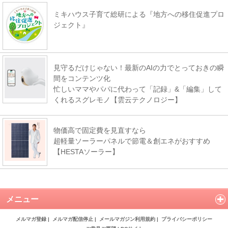
ミキハウス子育て総研による『地方への移住促進プロ
ジェクト』
見守るだけじゃない！最新のAIの力でとっておきの瞬
間をコンテンツ化
忙しいママやパパに代わって「記録」&「編集」して
くれるスグレモノ【雲云テクノロジー】
物価高で固定費を見直すなら
超軽量ソーラーパネルで節電＆創エネがおすすめ
【HESTAソーラー】
メニュー
メルマガ登録
|
メルマガ配信停止
|
メールマガジン利用規約
|
プライバシーポリシー