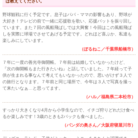
ば教えてください。
野球観戦に行く予定です。息子はパパ・ママの影響もあり、野球が
大好き！テレビの前で一緒に応援歌を歌い、応援バットを振り回し
ています。また７回の風船飛ばしでは大興奮！今回はこの風船飛ば
しを実際に球場でさせてあげる予定です。どれほど喜ぶか、私達も
楽しみにしています。
（ぽるねこ／千葉県船橋市）
７年に一度の善光寺御開帳。７年前は結婚していなかったけど、
『次の御開帳もまた行きたいね』と話していました。７年経って子
供が生まれる事なんて考えてもいなかったので、思いがけず３人で
の旅行となります。７年前と同じ場所で、今年は３人で写真を撮っ
て来たいなぁ…と思ってます。
（ハル／福島県二本松市）
すっかり大きくなり4月から小学生なので、イチゴ狩りどれだけ食べ
るか楽しみです！3歳のときも2パックも食べました。
（パンダの奥さん／大阪府寝屋川市）