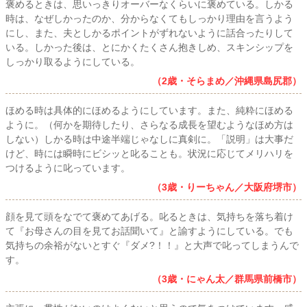
褒めるときは、思いっきりオーバーなくらいに褒めている。しかる
時は、なぜしかったのか、分からなくてもしっかり理由を言うよう
にし、また、夫としかるポイントがずれないように話合ったりして
いる。しかった後は、とにかくたくさん抱きしめ、スキンシップを
しっかり取るようにしている。
（2歳・そらまめ／沖縄県島尻郡）
ほめる時は具体的にほめるようにしています。また、純粋にほめる
ように。（何かを期待したり、さらなる成長を望むようなほめ方は
しない）しかる時は中途半端じゃなしに真剣に。「説明」は大事だ
けど、時には瞬時にビシッと叱ることも。状況に応じてメリハリを
つけるように叱っています。
（3歳・りーちゃん／大阪府堺市）
顔を見て頭をなでて褒めてあげる。叱るときは、気持ちを落ち着け
て『お母さんの目を見てお話聞いて』と諭すようにしている。でも
気持ちの余裕がないとすぐ『ダメ?！！』と大声で叱ってしまうんで
す。
（3歳・にゃん太／群馬県前橋市）