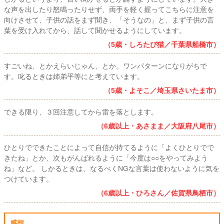
な声を出したり怒鳴ったりせず、両手を軽く握ってこちらに注意を
向けさせて、子供の話をまず聞き、「そうなの」と、まず子供の言
葉を受け入れてから、話して聞かせるようにしています。
（5歳・しろたび猫／千葉県船橋市）
すごいね、とかえらいじゃん、とか。ワンパターンになりがちで
す。叱るときは姉弟平等にと考えています。
（5歳・よそこ／埼玉県さいたま市）
できる限り、３回注意してから雷を落とします。
（6歳以上・あさまま／大阪府八尾市）
ひとりでできたことによって自信が持てるように「よくひとりでで
きたね」とか、次もがんばれるように「今度は○○をやってみよう
ね」など。 しかるときは、なるべくNGな言葉は使わないように気を
つけています。
（6歳以上・ひろさん／佐賀県鳥栖市）
感想