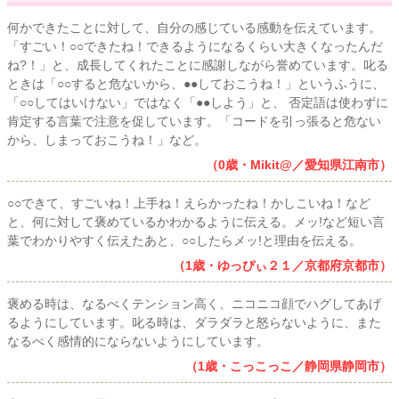
何かできたことに対して、自分の感じている感動を伝えています。
「すごい！○○できたね！できるようになるくらい大きくなったんだ
ね?！」と、成長してくれたことに感謝しながら誉めています。叱る
ときは「○○すると危ないから、●●しておこうね！」というふうに、
「○○してはいけない」ではなく「●●しよう」と、 否定語は使わずに
肯定する言葉で注意を促しています。「コードを引っ張ると危ない
から、しまっておこうね！」など。
（0歳・Mikit@／愛知県江南市）
○○できて、すごいね！上手ね！えらかったね！かしこいね！など
と、何に対して褒めているかわかるように伝える。メッ!など短い言
葉でわかりやすく伝えたあと、○○したらメッ!と理由を伝える。
（1歳・ゆっぴぃ２１／京都府京都市）
褒める時は、なるべくテンション高く、ニコニコ顔でハグしてあげ
るようにしています。叱る時は、ダラダラと怒らないように、また
なるべく感情的にならないようにしています。
（1歳・こっこっこ／静岡県静岡市）