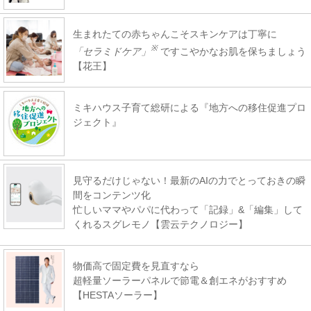
生まれたての赤ちゃんこそスキンケアは丁寧に
※
「セラミドケア」
ですこやかなお肌を保ちましょう
【花王】
ミキハウス子育て総研による『地方への移住促進プロ
ジェクト』
見守るだけじゃない！最新のAIの力でとっておきの瞬
間をコンテンツ化
忙しいママやパパに代わって「記録」&「編集」して
くれるスグレモノ【雲云テクノロジー】
物価高で固定費を見直すなら
超軽量ソーラーパネルで節電＆創エネがおすすめ
【HESTAソーラー】