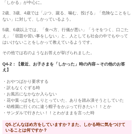
「しかる」が中心に。
2歳、3歳、4歳では「ぶつ、蹴る、噛む、投げる」「危険なことをし
ない」に対して、しかっているよう。
5歳、6歳以上では、「食べ方、行儀が悪い」「うそをつく、口ごた
え」「宿題や習い事をしない」と、人としても社会の中でもやって
はいけないことをしかって教えているようです。
その他では右のようなお答えが挙げられました。
Q4-2：【最近、お子さまを「しかった」時の内容～その他のお答
え】
・おやつばかり要求する
・訳もなくぐずる時
・お風呂になかなか入らない
・花や葉っぱをむしりとっていた、ありを踏み潰そうとしていた
・幼稚園に行くのに違う帽子をかぶって行きたい！！とか
・サンダルで行きたい！！とわがままを言った時
Q5.どんなほめ方をしていますか？また、しかる時に気をつけて
いることは何ですか？