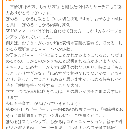
「年齢別“ほめ方、しかり方”」と題した今回のリサーチにもご協
力ありがとうございます。
ほめる・しかるは親としての大切な役割ですが、お子さまの成長
と共に、ほめる・しかる内容は変化。
55192ママ・パパはそれに合わせてほめ方・しかり方をバージョ
ンアップされていました。
例えば、お子さまが小さい頃は表情や言葉の強弱で、ほめる・し
かるを理解させるママ・パパが多数。
お子さまがママ・パパの言うことがわかるようになると、なぜほ
めるかの、しかるのかをきちんと説明される方が多いようです。
もちろん、ほめ方・しかり方は親子の数だけあり、時には「ちょ
っとしかりすぎかな」「ほめすぎて甘やかしてないかな」と悩ん
だり、迷ったりすることもあると思いますが、ほめる時もしかる
時も「愛情を持って接する」ことが大切。
ママ・パパが真剣に向き合えば、その思いがお子さまに必ず伝わ
ります！
今日も子育て、がんばっていきましょう♪
第420回目のゴーゴーリサーチNOWの投票テーマは「掃除機＆お
そうじ事情調査」です。今週もぜひ、ご投票ください。
ほめるはスキンシップ。しかるはコミュニケーション。親子の絆
がまた深まるね…ゴーゴー育児！（byミキハウス子育て総研）