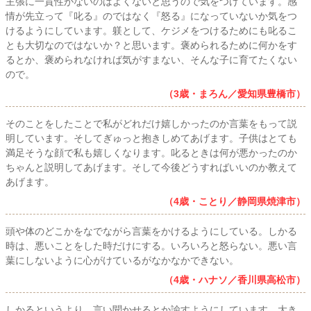
主張に一貫性がないのはよくないと思うので気をつけています。感
情が先立って『叱る』のではなく『怒る』になっていないか気をつ
けるようにしています。躾として、ケジメをつけるためにも叱るこ
とも大切なのではないか？と思います。褒められるために何かをす
るとか、褒められなければ気がすまない、そんな子に育てたくない
ので。
（3歳・まろん／愛知県豊橋市）
そのことをしたことで私がどれだけ嬉しかったのか言葉をもって説
明しています。そしてぎゅっと抱きしめてあげます。子供はとても
満足そうな顔で私も嬉しくなります。叱るときは何が悪かったのか
ちゃんと説明してあげます。そして今後どうすればいいのか教えて
あげます。
（4歳・ことり／静岡県焼津市）
頭や体のどこかをなでながら言葉をかけるようにしている。しかる
時は、悪いことをした時だけにする。いろいろと怒らない。悪い言
葉にしないように心がけているがなかなかできない。
（4歳・ハナソ／香川県高松市）
しかるというより、言い聞かせるとか諭すようにしています。大き