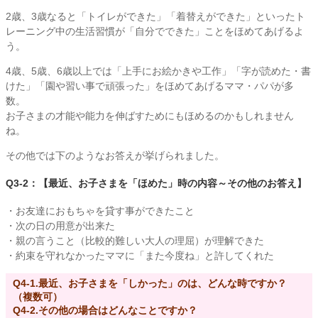
2歳、3歳なると「トイレができた」「着替えができた」といったト
レーニング中の生活習慣が「自分でできた」ことをほめてあげるよ
う。
4歳、5歳、6歳以上では「上手にお絵かきや工作」「字が読めた・書
けた」「園や習い事で頑張った」をほめてあげるママ・パパが多
数。
お子さまの才能や能力を伸ばすためにもほめるのかもしれません
ね。
その他では下のようなお答えが挙げられました。
Q3-2：【最近、お子さまを「ほめた」時の内容～その他のお答え】
・お友達におもちゃを貸す事ができたこと
・次の日の用意が出来た
・親の言うこと（比較的難しい大人の理屈）が理解できた
・約束を守れなかったママに「また今度ね」と許してくれた
Q4-1.最近、お子さまを「しかった」のは、どんな時ですか？
（複数可）
Q4-2.その他の場合はどんなことですか？