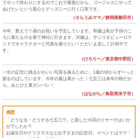
てやって終わりにするのでこれで最後だから、ゴージャスにやって
あげたいという親心とディズニーに行く口実です。
（そらうみママ／静岡県磐田市）
今年、数えで７歳のお祝いを予定しています。和服は私が子供のこ
ろに着たものを着て神社に行きます。洋服は、サンリオピューロラ
ンドでキャラクターと写真を撮りたい！ただいま楽しく計画中で
す。
（けろりー／東京都中野区）
一生の記念に残るかわいい写真を撮るために、1歳の頃からずーっと
髪をのばしています。今年の夏は暑かった！七五三は来年の秋だか
ら、あとひと夏ガンバレ！
（はながら／鳥取県米子市）
感想
「どうなる・どうする七五三!?」と題した今回のリサーチはいか
がでしたか？
お誕生日やクリスマスなどお子さまの記念日、イベントはママ・