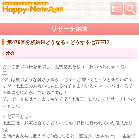
リサーチ結果
第478回分析結果
どうなる・どうする七五三!?
分析
お子さまの成長を感謝し、無病息災を願う、秋の伝統行事・七五
三。
今年は夏のような暑さが続き、七五三と聞いてもピンと来ないので
すが、七五三のお祝いにあたるお子さまがいるママ・パパはそろそ
ろ準備を始められているのでは？
そこで、今回はどこよりも早く!?「七五三」についてリサーチしちゃ
いました！
～七五三とは～
七五三は、武家社会で子どもの成長の節目に行われていた儀式が起
源。
当時は男女共に数え年で3歳になると「髪置き（かみおき）＝生後ず