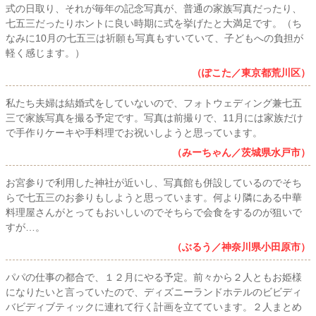
式の日取り、それが毎年の記念写真が、普通の家族写真だったり、
七五三だったりホントに良い時期に式を挙げたと大満足です。（ち
なみに10月の七五三は祈願も写真もすいていて、子どもへの負担が
軽く感じます。）
（ぽこた／東京都荒川区）
私たち夫婦は結婚式をしていないので、フォトウェディング兼七五
三で家族写真を撮る予定です。写真は前撮りで、11月には家族だけ
で手作りケーキや手料理でお祝いしようと思っています。
（みーちゃん／茨城県水戸市）
お宮参りで利用した神社が近いし、写真館も併設しているのでそち
らで七五三のお参りもしようと思っています。何より隣にある中華
料理屋さんがとってもおいしいのでそちらで会食をするのが狙いで
すが…。
（ぶるう／神奈川県小田原市）
パパの仕事の都合で、１２月にやる予定。前々から２人ともお姫様
になりたいと言っていたので、ディズニーランドホテルのビビディ
バビディブティックに連れて行く計画を立てています。２人まとめ