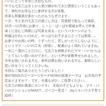
パパにとって非常に大切なもの。
中でも七五三は古くから受け継がれてきた慣習ということもあっ
て、神社やお寺などに参拝する方が多数。
衣裳も和服派が多かったのもうなずけます。
一方、今どきの七五三の過ごし方は、写真館で前もって撮影。
10月～11月頃にお参り、し～じ・ば～ばや親戚を呼んで外食、
遠くに住むご両親には写真を送る…というパターンのよう。
和服はかわいいけれど、やっぱりお子さまにとっては窮屈…。
お参りやお祝いの時、ぐずったり、苦しがったりしないように…
というママ・パパの工夫（対策）、配慮がよく現れていますね。
一生に一度のことだけに、七五三を経験されたママ・パパからは
「とてもいい思い出ができた」という声が多数寄せられました。
今年お祝いされる方も、来年以降お祝いされる方も、素晴らしい
思い出をつくってくださいね。
今回もご協力ありがとうございました！
第479回目のゴーゴーリサーチNOWの投票テーマは「お月見の予
定ありますか？」です。今週もぜひ、ご投票ください。
七五三の晴れ着姿にカンゲキ♪ 主役の子どもよりも、ママ・パ
パのテンションがMAX!?…ゴーゴー育児！（byミキハウス子育て
総研）