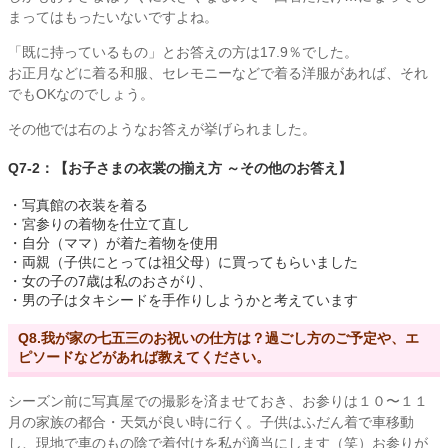
まってはもったいないですよね。
「既に持っているもの」とお答えの方は17.9％でした。
お正月などに着る和服、セレモニーなどで着る洋服があれば、それ
でもOKなのでしょう。
その他では右のようなお答えが挙げられました。
Q7-2：【お子さまの衣裳の揃え方 ～その他のお答え】
・写真館の衣装を着る
・宮参りの着物を仕立て直し
・自分（ママ）が着た着物を使用
・両親（子供にとっては祖父母）に買ってもらいました
・女の子の7歳は私のおさがり、
・男の子はタキシードを手作りしようかと考えています
Q8.我が家の七五三のお祝いの仕方は？過ごし方のご予定や、エ
ピソードなどがあれば教えてください。
シーズン前に写真屋での撮影を済ませておき、お参りは１０〜１１
月の家族の都合・天気が良い時に行く。子供はふだん着で車移動
し、現地で車のもの陰で着付けを私が適当にします（笑）お参りが