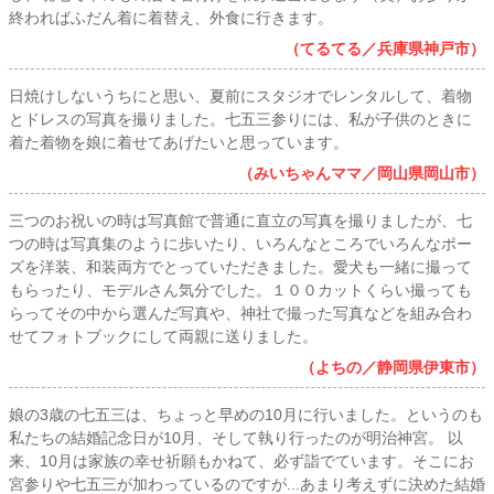
終わればふだん着に着替え、外食に行きます。
（てるてる／兵庫県神戸市）
日焼けしないうちにと思い、夏前にスタジオでレンタルして、着物
とドレスの写真を撮りました。七五三参りには、私が子供のときに
着た着物を娘に着せてあげたいと思っています。
（みいちゃんママ／岡山県岡山市）
三つのお祝いの時は写真館で普通に直立の写真を撮りましたが、七
つの時は写真集のように歩いたり、いろんなところでいろんなポー
ズを洋装、和装両方でとっていただきました。愛犬も一緒に撮って
もらったり、モデルさん気分でした。１００カットくらい撮っても
らってその中から選んだ写真や、神社で撮った写真などを組み合わ
せてフォトブックにして両親に送りました。
（よちの／静岡県伊東市）
娘の3歳の七五三は、ちょっと早めの10月に行いました。というのも
私たちの結婚記念日が10月、そして執り行ったのが明治神宮。 以
来、10月は家族の幸せ祈願もかねて、必ず詣でています。そこにお
宮参りや七五三が加わっているのですが...あまり考えずに決めた結婚