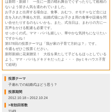
は新郎・新婦！ 一生に一度の晴れ舞台でぐずったりして粗相の
ないよう皆さん気を遣われていました。
お子さまと出席する場合は、食事、おむつ、オモチャなど念には
念を入れた準備も大切。結婚式場にお子さま用の食事や設備を問
い合せたりするのもいいかも。また、式当日は、まわりの方に一
言声をかける配慮も必要です。
せっかくの式。ママ・パパも嬉しい、華やかな気持ちになりたい
ですからね！
第578回の投票テーマは「我が家の子育て方針は？」です。
今週もぜひご投票ください。
新郎新婦に花束贈呈！ 大役を果たして子どももほっとしている
よう。ママ・パパもドキドキだったよ・・・ (byミキハウス子育
て総研)
投票テーマ
子連れでの結婚式はどう思う？
投票期間
2012.10.18～2012.10.24
>有効回答数
1149