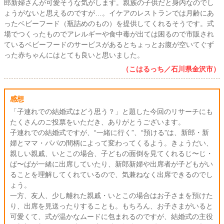
郎新婦さんが可愛そうな気がします。親族の子供だと身内なのでし
ょうがないと思えるのですが…。イケアのレストランでは月齢にあ
ったベビーフード（瓶詰めのもの）を提供してくれるそうです。式
場でつくったものでアレルギーや食中毒が出ては困るので市販され
ているベビーフードのサービスがあるとちょっとお腹が空いてぐず
った赤ちゃんにはとても良いと思いました。
（こはるっち／石川県金沢市）
感想
「子連れでの結婚式はどう思う？」と題した今回のリサーチにも
たくさんのご投票をいただき、ありがとうございます。
子連れでの結婚式ですが、“一緒に行く”、“預ける”は、新郎・新
婦とママ・パパの間柄によって変わってくるよう。きょうだい、
親しい親戚、いとこの場合、子どもの面倒を見てくれるじ〜じ・
ば〜ばが一緒に出席していたり、新郎新婦や出席者が子どもがい
ることを理解してくれているので、気兼ねなく出席できるのでし
ょう。
一方、友人、少し離れた親戚・いとこの場合はお子さまを預けた
り、出席を見送ったりすることも。もちろん、お子さまがいると
可愛くて、式が温かなムードに包まれるのですが、結婚式の主役