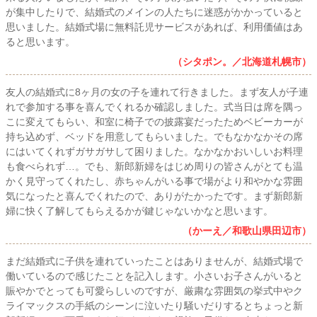
が集中したりで、結婚式のメインの人たちに迷惑がかかっていると
思いました。結婚式場に無料託児サービスがあれば、利用価値はあ
ると思います。
（シタポン。／北海道札幌市）
友人の結婚式に8ヶ月の女の子を連れて行きました。まず友人が子連
れで参加する事を喜んでくれるか確認しました。式当日は席を隅っ
こに変えてもらい、和室に椅子での披露宴だったためベビーカーが
持ち込めず、ベッドを用意してもらいました。でもなかなかその席
にはいてくれずガサガサして困りました。なかなかおいしいお料理
も食べられず…。でも、新郎新婦をはじめ周りの皆さんがとても温
かく見守ってくれたし、赤ちゃんがいる事で場がより和やかな雰囲
気になったと喜んでくれたので、ありがたかったです。まず新郎新
婦に快く了解してもらえるかが鍵じゃないかなと思います。
（かーえ／和歌山県田辺市）
まだ結婚式に子供を連れていったことはありませんが、結婚式場で
働いているので感じたことを記入します。小さいお子さんがいると
賑やかでとっても可愛らしいのですが、厳粛な雰囲気の挙式中やク
ライマックスの手紙のシーンに泣いたり騒いだりするとちょっと新