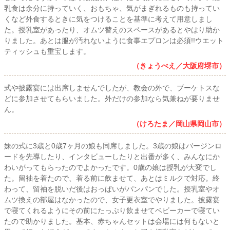
乳食は余分に持っていく、おもちゃ、気がまぎれるものも持ってい
くなど外食するときに気をつけることを基準に考えて用意しまし
た。授乳室があったり、オムツ替えのスペースがあるとやはり助か
りました。あとは服が汚れないように食事エプロンは必須!!ウエット
ティッシュも重宝します。
（きょうべえ／大阪府堺市）
式や披露宴には出席しませんでしたが、教会の外で、ブーケトスな
どに参加させてもらいました。外だけの参加なら気兼ねが要りませ
ん。
（けろたま／岡山県岡山市）
妹の式に3歳と0歳7ヶ月の娘も同席しました。3歳の娘はバージンロ
ードを先導したり、インタビューしたりと出番が多く、みんなにか
わいがってもらったのでよかったです。0歳の娘は授乳が大変でし
た。留袖を着たので、着る前に飲ませて、あとはミルクで対応。終
わって、留袖を脱いだ後はおっぱいがパンパンでした。授乳室やオ
ムツ換えの部屋はなかったので、女子更衣室でやりました。披露宴
で寝てくれるようにその前にたっぷり飲ませてベビーカーで寝てい
たので助かりました。基本、赤ちゃんセットは会場には何もないと