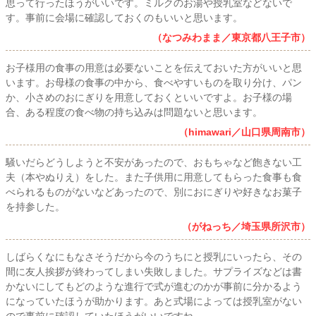
思って行ったほうがいいです。ミルクのお湯や授乳室などないで
す。事前に会場に確認しておくのもいいと思います。
（なつみわまま／東京都八王子市）
お子様用の食事の用意は必要ないことを伝えておいた方がいいと思
います。お母様の食事の中から、食べやすいものを取り分け、パン
か、小さめのおにぎりを用意しておくといいですよ。お子様の場
合、ある程度の食べ物の持ち込みは問題ないと思います。
（himawari／山口県周南市）
騒いだらどうしようと不安があったので、おもちゃなど飽きない工
夫（本やぬりえ）をした。また子供用に用意してもらった食事も食
べられるものがないなどあったので、別におにぎりや好きなお菓子
を持参した。
（がねっち／埼玉県所沢市）
しばらくなにもなさそうだから今のうちにと授乳にいったら、その
間に友人挨拶が終わってしまい失敗しました。サプライズなどは書
かないにしてもどのような進行で式が進むのかが事前に分かるよう
になっていたほうが助かります。あと式場によっては授乳室がない