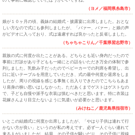
ので事前に確認していたほうがいいですね。
（ヨメ／福岡県糸島市）
娘が１０ヶ月の頃、義妹の結婚式・披露宴に出席しました。おとな
しい方なので式にも参列しましたが、「バァー、バァー」と娘の声
がビデオに入っており、式は遠慮すれば良かったと反省しました。
（ちゃちゃこりん／千葉県習志野市）
親族の式に何度か出たことがある。どちらとも近い身内だったので
事前に打診があり子どもも一緒にとの話をいただき万全の体制で参
列しました。乳飲み子だったのでベビーカーでの列席を希望し、出
口に近いテーブルを用意していただき、式の最中何度か退席をしま
したが、周りの視線を感じる事無く出入りできたのでこちらもあま
り肩身の狭い思いはしなかった。ただあくまでゲストはゲストなの
で、子ども自慢や派手な衣装は慎むべきだと思います。特に衣装は
花嫁さんより目立たないように気遣いが必要かと思います。
（みけねこ／鹿児島県指宿市）
いとこの結婚式に何度か出席しましたが、「やはり子供は連れて行
かない方が良い」というのが私の考えです。必ず一人ぐらい連れて
来る人がいましたが、結局、その子供が騒いだり、その子供に視線