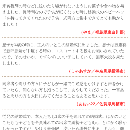
来賓祝辞の時などに泣いたり騒がれないようにお菓子や食べ物を与
えました。長時間なので子供が眠くなった時に移動式のベビーベッ
ドを持ってきてくれたので子供、式両方に集中できてとても助かり
ました！
（やま／福島県東白川郡）
息子が4歳の時に、主人のいとこの結婚式に出ました。息子は披露宴
で新郎新婦が中座する時の、エスコートする役をお願いされていた
ので、そのせいか、ぐずらずにいい子にしていて、無事大役を果た
しました。
（しゃあすか／神奈川県横浜市）
同席者や周りの方々に子どもが一緒でご迷惑をかけますと声をかけ
ていたら、知らない方も抱っこして、あやしてくださった。一言あ
ると周りの方も大目にみてくださることもあると思います。
（あおい22／佐賀県鳥栖市）
従兄の結婚式で、本人たちも1歳の子を連れての結婚式。ほかのいと
こたちも子どもを全員連れての出席で総勢子ども8人。とにかく騒が
しかったですが、やはり最低限、泣いたら場外に出る、ミルク、離