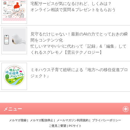
宅配サービスが気になるけれど、しくみは？
オンライン相談で質問＆プレゼントをもらおう
見守るだけじゃない！最新のAIの力でとっておきの瞬
間をコンテンツ化
忙しいママやパパに代わって「記録」&「編集」して
くれるスグレモノ【雲云テクノロジー】
ミキハウス子育て総研による『地方への移住促進プロ
ジェクト』
メニュー
メルマガ登録
|
メルマガ配信停止
|
メールマガジン利用規約
|
プライバシーポリシー
ご意見ご要望
|
PCサイト