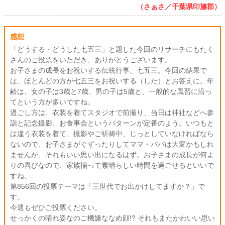
（さぁさ／千葉県印旛郡）
感想
「どうする・どうした七五三」と題した今回のリサーチにもたく
さんのご投票をいただき、ありがとうございます。
お子さまの成長をお祝いする伝統行事、七五三。今回の結果で
は、ほとんどの方が七五三をお祝いする（した）とお答えに。年
齢は、女の子は3歳と7歳、男の子は5歳と、一般的な風習に沿っ
てという方が多いですね。
過ごし方は、衣装を着てスタジオで前撮り、当日は神社などへ参
詣と記念撮影、お食事会というパターンが定番のよう。いつもと
は違う衣装を着て、撮影やご祈祷中、じっとしていなければなら
ないので、お子さまがぐずったりしてママ・パパは大変かもしれ
ませんが、それもいい思い出になるはず。お子さまの成長が何よ
りの喜びなので、家族揃って素晴らしい時間を過ごせるといいで
すね。
第856回の投票テーマは「三世代でお出かけしてますか？」で
す。
今週もぜひご投票ください。
せっかくの晴れ姿なのご機嫌ななめ顔!? それもまたかわいい思い