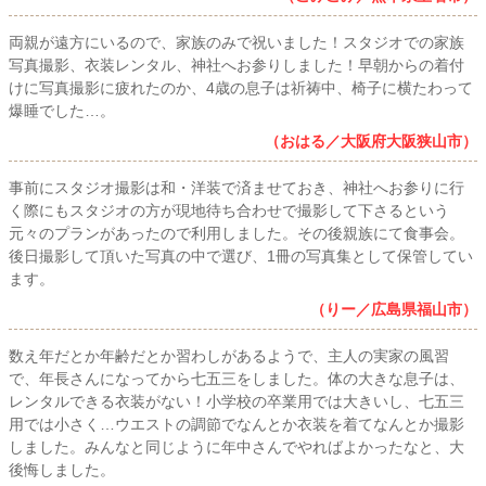
両親が遠方にいるので、家族のみで祝いました！スタジオでの家族
写真撮影、衣装レンタル、神社へお参りしました！早朝からの着付
けに写真撮影に疲れたのか、4歳の息子は祈祷中、椅子に横たわって
爆睡でした…。
（おはる／大阪府大阪狭山市）
事前にスタジオ撮影は和・洋装で済ませておき、神社へお参りに行
く際にもスタジオの方が現地待ち合わせで撮影して下さるという
元々のプランがあったので利用しました。その後親族にて食事会。
後日撮影して頂いた写真の中で選び、1冊の写真集として保管してい
ます。
（りー／広島県福山市）
数え年だとか年齢だとか習わしがあるようで、主人の実家の風習
で、年長さんになってから七五三をしました。体の大きな息子は、
レンタルできる衣装がない！小学校の卒業用では大きいし、七五三
用では小さく…ウエストの調節でなんとか衣装を着てなんとか撮影
しました。みんなと同じように年中さんでやればよかったなと、大
後悔しました。