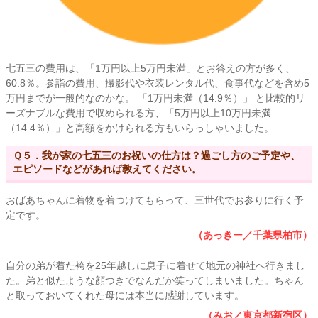
七五三の費用は、「1万円以上5万円未満」とお答えの方が多く、
60.8％。参詣の費用、撮影代や衣装レンタル代、食事代などを含め5
万円までが一般的なのかな。 「1万円未満（14.9％）」 と比較的リ
ーズナブルな費用で収められる方、「5万円以上10万円未満
（14.4％）」と高額をかけられる方もいらっしゃいました。
Ｑ５．我が家の七五三のお祝いの仕方は？過ごし方のご予定や、
エピソードなどがあれば教えてください。
おばあちゃんに着物を着つけてもらって、三世代でお参りに行く予
定です。
（あっきー／千葉県柏市）
自分の弟が着た袴を25年越しに息子に着せて地元の神社へ行きまし
た。弟と似たような顔つきでなんだか笑ってしまいました。ちゃん
と取っておいてくれた母には本当に感謝しています。
（みお／東京都新宿区）