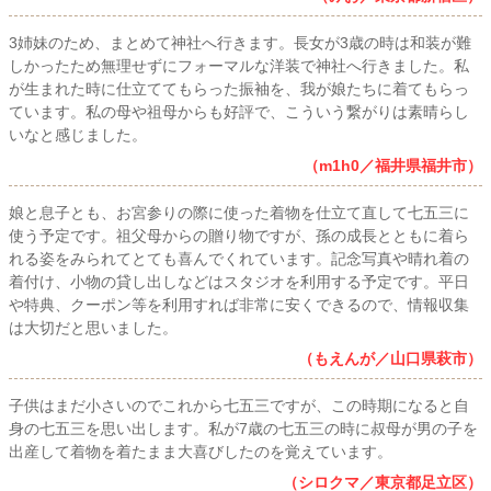
3姉妹のため、まとめて神社へ行きます。長女が3歳の時は和装が難
しかったため無理せずにフォーマルな洋装で神社へ行きました。私
が生まれた時に仕立ててもらった振袖を、我が娘たちに着てもらっ
ています。私の母や祖母からも好評で、こういう繋がりは素晴らし
いなと感じました。
（m1h0／福井県福井市）
娘と息子とも、お宮参りの際に使った着物を仕立て直して七五三に
使う予定です。祖父母からの贈り物ですが、孫の成長とともに着ら
れる姿をみられてとても喜んでくれています。記念写真や晴れ着の
着付け、小物の貸し出しなどはスタジオを利用する予定です。平日
や特典、クーポン等を利用すれば非常に安くできるので、情報収集
は大切だと思いました。
（もえんが／山口県萩市）
子供はまだ小さいのでこれから七五三ですが、この時期になると自
身の七五三を思い出します。私が7歳の七五三の時に叔母が男の子を
出産して着物を着たまま大喜びしたのを覚えています。
（シロクマ／東京都足立区）