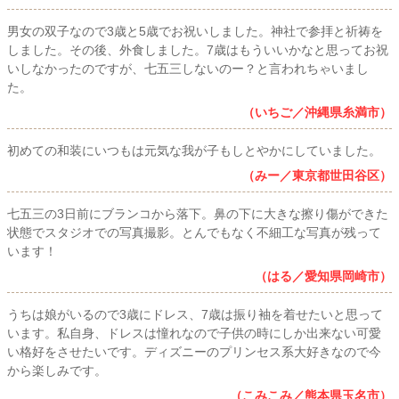
男女の双子なので3歳と5歳でお祝いしました。神社で参拝と祈祷を
しました。その後、外食しました。7歳はもういいかなと思ってお祝
いしなかったのですが、七五三しないのー？と言われちゃいまし
た。
（いちご／沖縄県糸満市）
初めての和装にいつもは元気な我が子もしとやかにしていました。
（みー／東京都世田谷区）
七五三の3日前にブランコから落下。鼻の下に大きな擦り傷ができた
状態でスタジオでの写真撮影。とんでもなく不細工な写真が残って
います！
（はる／愛知県岡崎市）
うちは娘がいるので3歳にドレス、7歳は振り袖を着せたいと思って
います。私自身、ドレスは憧れなので子供の時にしか出来ない可愛
い格好をさせたいです。ディズニーのプリンセス系大好きなので今
から楽しみです。
（こみこみ／熊本県玉名市）